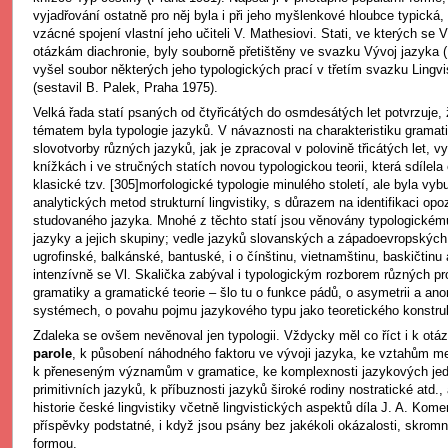
vyjadřování ostatně pro něj byla i při jeho myšlenkové hloubce typická, 
vzácné spojení vlastní jeho učiteli V. Mathesiovi. Stati, ve kterých se Vl
otázkám diachronie, byly souborně přetištěny ve svazku Vývoj jazyka (
vyšel soubor některých jeho typologických prací v třetím svazku Lingvi
(sestavil B. Palek, Praha 1975).
Velká řada statí psaných od čtyřicátých do osmdesátých let potvrzuje,
tématem byla typologie jazyků. V návaznosti na charakteristiku gramat
slovotvorby různých jazyků, jak je zpracoval v polovině třicátých let, vy
knížkách i ve stručných statích novou typologickou teorii, která sdílel
klasické tzv. [305]morfologické typologie minulého století, ale byla vy
analytických metod strukturní lingvistiky, s důrazem na identifikaci op
studovaného jazyka. Mnohé z těchto statí jsou věnovány typologickému
jazyky a jejich skupiny; vedle jazyků slovanských a západoevropských 
ugrofinské, balkánské, bantuské, i o čínštinu, vietnamštinu, baskičtinu
intenzívně se Vl. Skalička zabýval i typologickým rozborem různých 
gramatiky a gramatické teorie – šlo tu o funkce pádů, o asymetrii a an
systémech, o povahu pojmu jazykového typu jako teoretického konstruk
Zdaleka se ovšem nevěnoval jen typologii. Vždycky měl co říct i k otáz
parole
, k působení náhodného faktoru ve vývoji jazyka, ke vztahům mez
k přeneseným významům v gramatice, ke komplexnosti jazykových jedn
primitivních jazyků, k příbuznosti jazyků široké rodiny nostratické atd.
historie české lingvistiky včetně lingvistických aspektů díla J. A. Kom
příspěvky podstatné, i když jsou psány bez jakékoli okázalosti, skromn
formou.