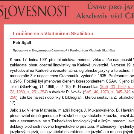
Loučíme se s Vladimírem Skaličkou
Petr Sgall
Прощание с Владимиром Скаличкой / Parting from Vladimír Skalička
K ránu 17. ledna 1991 přestal odolávat nemoci, věku a tiše nás opustil
zakladatel oboru obecné lingvistiky na Karlově univerzitě. Narozen 19.
vystudoval na Karlově univerzitě latinu, ugrofinské jazyky a turečtinu. 
monografie Zur ungarischen Grammatik, vydané r. 1935. Profesorem se 
r. 1946. Později byl jmenován členem korespondentem ČSAV. K jeho živ
Trost (SlavPrag,
11
, 1969, s. 7–10), K. Hausenblas (
SaS,
30
, 1969, s.
72
, 1989, s. 251–254
) a dvakrát P. Novák (
SaS,
40
, 1979, s. 345–349
250
), zde lze nalézt i doplňky k bibliografii, kterou sestavila Z. Skalič
17).
Jako žák Viléma Mathesia, mladší kolega J. Mukařovského, B. Havránk
představitel druhé generace Pražského lingvistického kroužku, prožil 
nás a seznamoval se s Trubeckého fonologickými a jinými pracemi jak
doklady plodnosti nového lingvistického přístupu. Mathesiovy myšlenky
jazykových jevů, o lingvistické charakteristice jazyků a o mnoha jiný