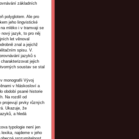
rovnávání základních
veň polyglotem. Ale pro
kem jeho lingvistické
 na mléko i v tramvaji se
nový jazyk, to pro něj
jních let věnoval
drobně znal a jejichž
ilitačním spisu. V.
porovnávání jazyků s
harakterizovat jejich
tvorných soustav se stal
 v monografii Vývoj
měnami v hláskosloví a
 do období psané historie
h. Na rozdíl od
e projevují prvky různých
vá. Ukazuje, že
azyků, a hledá
kova typologie není jen
a lexika, najdeme v jeho
; obecná srozumitelnost