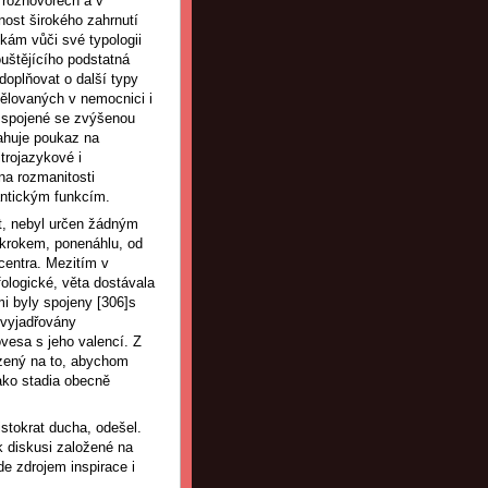
 rozhovorech a v
ost širokého zahrnutí
tkám vůči své typologii
ouštějícího podstatná
doplňovat o další typy
ělovaných v nemocnici i
, spojené se zvýšenou
sahuje poukaz na
itrojazykové i
na rozmanitosti
ntickým funkcím.
et, nebyl určen žádným
 krokem, ponenáhlu, od
centra. Mezitím v
ologické, věta dostávala
i byly spojeny [306]s
u vyjadřovány
vesa s jeho valencí. Z
ezený na to, abychom
jako stadia obecně
stokrat ducha, odešel.
k diskusi založené na
e zdrojem inspirace i