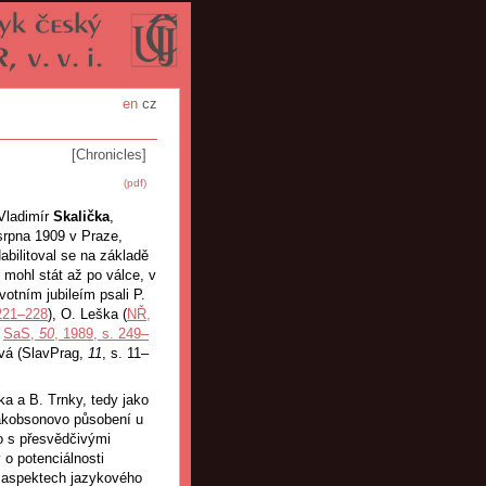
en
cz
[Chronicles]
(pdf)
 Vladimír
Skalička
,
 srpna 1909 v Praze,
Habilitoval se na základě
mohl stát až po válce, v
otním jubileím psali P.
 221–228
), O. Leška (
NŘ,
a
SaS,
50
, 1989, s. 249–
ková (SlavPrag,
11
, s. 11–
a a B. Trnky, tedy jako
Jakobsonovo působení u
o s přesvědčivými
 o potenciálnosti
ch aspektech jazykového