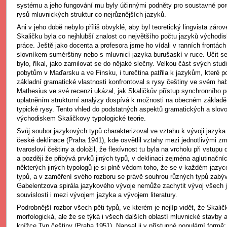
systému a jeho fungování mu byly účinnými podněty pro soustavné po
rysů mluvnických struktur co nejrůznějších jazyků.
Ani v jeho době nebylo příliš obvyklé, aby byl teoretický lingvista záro
Skaličku byla co nejhlubší znalost co největšího počtu jazyků východis
práce. Ještě jako docenta a profesora jsme ho vídali v ranních frontách
slovníkem sumérštiny nebo s mluvnicí jazyka burušaskí v ruce. Učit se 
bylo, říkal, jako zamilovat se do nějaké slečny. Velkou část svých studi
pobytům v Maďarsku a ve Finsku, i turečtina patřila k jazykům, které po
základní gramatické vlastnosti konfrontoval s rysy češtiny ve svém hab
Mathesius ve své recenzi ukázal, jak Skaličkův přístup synchronního 
uplatněním strukturní analýzy dospívá k možnosti na obecném základě c
typické rysy. Tento vhled do podstatných aspektů gramatických a slovo
východiskem Skaličkovy typologické teorie.
Svůj soubor jazykových typů charakterizoval ve vztahu k vývoji jazyka
české deklinace (Praha 1941), kde osvětlil vztahy mezi jednotlivými z
tvarosloví češtiny a doložil, že flexívnost tu byla na vrcholu při vstupu
a později že přibývá prvků jiných typů, v deklinaci zejména aglutinačníc
některých jiných typologů je si plně vědom toho, že se v každém jazyc
typů, a v zaměření svého rozboru se právě souhrou různých typů zabý
Gabelentzova spirála jazykového vývoje nemůže zachytit vývoj všech j
souvislosti i mezi vývojem jazyka a vývojem literatury.
Podrobnější rozbor všech pěti typů, ve kterém je nejlíp vidět, že Skalič
morfologická, ale že se týká i všech dalších oblastí mluvnické stavby 
knížce Typ češtiny (Praha 1951). Napsal ji v přístupné populární formě