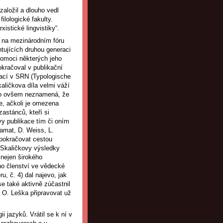
založil a dlouho vedl
ilologické fakulty.
istické lingvistiky“.
ně na mezinárodním fóru
ntujících druhou generaci
pomoci některých jeho
okračoval v publikační
rací v SRN (Typologische
aličkova díla velmi váží
; to ovšem neznamená, že
e, ačkoli je omezena
astánců, kteří si
vy publikace tím či oním
amat, D. Weiss, L.
 pokračovat cestou
 Skaličkovy výsledky
 nejen širokého
ho členství ve vědecké
u, č. 4) dal najevo, jak
se také aktivně zúčastnil
l O. Leška připravovat už
i jazyků. Vrátil se k ní v