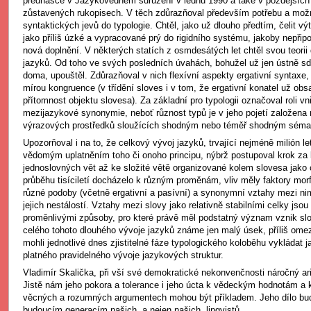
přednášce v Jazykovědném sdružení v lednu 1990 a také v pozdějších
zůstavených rukopisech. V těch zdůrazňoval především potřebu a možn
syntaktických jevů do typologie. Chtěl, jako už dlouho předtím, čelit vý
jako příliš úzké a vypracované prý do rigidního systému, jakoby nepřip
nová doplnění. V některých statích z osmdesátých let chtěl svou teorii 
jazyků. Od toho ve svých posledních úvahách, bohužel už jen ústně sd
doma, upouštěl. Zdůrazňoval v nich flexívní aspekty ergativní syntaxe
mírou kongruence (v třídění sloves i v tom, že ergativní konatel už ob
přítomnost objektu slovesa). Za základní pro typologii označoval roli vn
mezijazykové synonymie, neboť různost typů je v jeho pojetí založena 
výrazových prostředků sloužících shodným nebo téměř shodným séma
Upozorňoval i na to, že celkový vývoj jazyků, trvající nejméně milión l
vědomým uplatněním toho či onoho principu, nýbrž postupoval krok za
jednoslovných vět až ke složité větě organizované kolem slovesa jako 
průběhu tisíciletí docházelo k různým proměnám, vliv měly faktory morf
různé podoby (včetně ergativní a pasívní) a synonymní vztahy mezi nim
jejich nestálostí. Vztahy mezi slovy jako relativně stabilními celky jso
proměnlivými způsoby, pro které právě měl podstatný význam vznik slo
celého tohoto dlouhého vývoje jazyků známe jen malý úsek, příliš om
mohli jednotlivé dnes zjistitelné fáze typologického koloběhu vykládat 
platného pravidelného vývoje jazykových struktur.
Vladimír Skalička, při vší své demokratické nekonvenčnosti náročný ari
Jistě nám jeho pokora a tolerance i jeho úcta k vědeckým hodnotám a 
věcných a rozumných argumentech mohou být příkladem. Jeho dílo bud
budoucím generacím našich, a nejen našich, lingvistů.