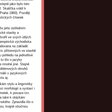
stejně jako bylo toto
. Skalička vrátil k
Praha 1960). Později
stických čítanek
 že jeho ústředním
ické stavby a
tvořil ve svých útlých
a empirická východiska
budována na základě
ozic přítomných ve stavbě
 pohledu na jednotlivé
tu šlo o jazyky
 a mnohé jiné. Stejně
problémových okruhů
omálii v jazykových
tu aj.
kám stylu a lingvistiky
i morfologií a syntaxí i
otek, k povaze tzv.
, a také k otázkám
enského. Zpravidla šlo o
ou, krajně stručnou