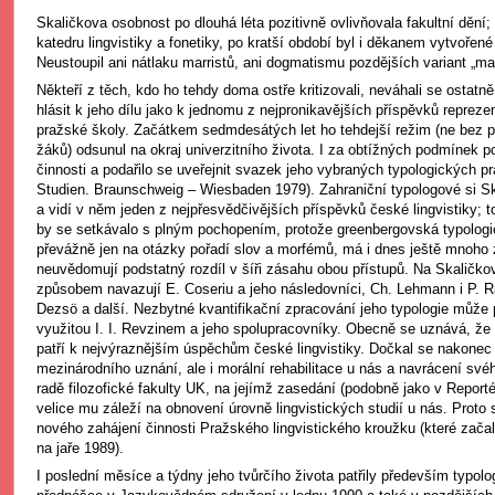
Skaličkova osobnost po dlouhá léta pozitivně ovlivňovala fakultní dění; 
katedru lingvistiky a fonetiky, po kratší období byl i děkanem vytvořené f
Neustoupil ani nátlaku marristů, ani dogmatismu pozdějších variant „marx
Někteří z těch, kdo ho tehdy doma ostře kritizovali, neváhali se ostat
hlásit k jeho dílu jako k jednomu z nejpronikavějších příspěvků repreze
pražské školy. Začátkem sedmdesátých let ho tehdejší režim (ne bez 
žáků) odsunul na okraj univerzitního života. I za obtížných podmínek p
činnosti a podařilo se uveřejnit svazek jeho vybraných typologických p
Studien. Braunschweig – Wiesbaden 1979). Zahraniční typologové si Sk
a vidí v něm jeden z nejpřesvědčivějších příspěvků české lingvistiky
by se setkávalo s plným pochopením, protože greenbergovská typologi
převážně jen na otázky pořadí slov a morfémů, má i dnes ještě mnoho z
neuvědomují podstatný rozdíl v šíři zásahu obou přístupů. Na Skaličko
způsobem navazují E. Coseriu a jeho následovníci, Ch. Lehmann i P. R
Dezsö a další. Nezbytné kvantifikační zpracování jeho typologie může
využitou I. I. Revzinem a jeho spolupracovníky. Obecně se uznává, že
patří k nejvýraznějším úspěchům české lingvistiky. Dočkal se nakonec
mezinárodního uznání, ale i morální rehabilitace u nás a navrácení své
radě filozofické fakulty UK, na jejímž zasedání (podobně jako v Reportér
velice mu záleží na obnovení úrovně lingvistických studií u nás. Proto 
nového zahájení činnosti Pražského lingvistického kroužku (které zača
na jaře 1989).
I poslední měsíce a týdny jeho tvůrčího života patřily především typologi