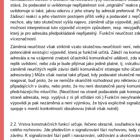
stává, že podavatel si uvědomuje nepřijatelnost své „originální” reakce 
uvědomuje si také, jakou odezvu z jeho strany by adresát preferoval. P
žádoucí reakcí a jeho vlastním postojem příliš velký a podavatel z nej
nechce, aby tato skutečnost vyšla najevo, záměrně užije výpovědi, jej
možnost interpretovat tuto výpověď vícerým způsobem, resp. nevyjadřu
který je pro adresáta předpokládaně nepřijatelný. Funkční neurčitost zd
víceznačností.
Záměrná neurčitost však striktně vzato skutečnou neurčitostí není, ne
potenciálně existující výpověď, která je funkčně určitá. Záleží na kom
adresáta a na vzájemné znalosti účastníků komunikační události, zda s
replik uvědomí, nebo zda je bude přijímat jako jedině platné, tj. vskutk
záměrně neurčitých replik závisí další komunikační strategie toho účas
adresovány.) Může však nastat také případ, kdy podavatel skutečně ne
reagovat, buď proto, že se nemůže okamžitě rozhodnout pro některou z 
připadajících v úvahu, nebo proto, že mu není dostatečně jasný komun
předcházejícího mluvčího. (Neurčitost na straně podavatele pak korespo
straně adresáta, resp. vyplývá z ní při střídání rolí.) Funkční nevyhraně
výpovědi je pak nezáměrná a není výjimkou, že bývá explicitně signal
spojuje s menší konkrétností obsahovou (nikoli však nutně).
2.2. Vrstva konstrukčních funkcí určuje, řečeno obrazně, souřadnice ka
celého rozhovoru. Jde především o signalizování fází rozhovoru, tedy 
závěru. K signalizování fází patří i navazování, udržování a ukončován