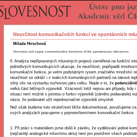
Neurčitost komunikačních funkcí ve spontánních ml
Milada Hirschová
Uncertain and vague communicative functions of the spontaneous utterances
0. Analýza nepřipravených mluvených projevů zaměřená na funkční inte
jednotlivých komunikujících ukazuje, že neurčitost, popřípadě mnohozn
komunikační funkce, je velmi podstatným rysem značného množství rep
neurčitost se odráží i v reakcích komunikujících partnerů na takové repl
silný vliv na výstavbu rozhovoru jako celku. Nejde o to, že
potenciáln
velká část běžných výpovědí. Vzácností totiž nejsou ani případy, kdy 
situaci není možné s jistotou o funkci výpovědi (záměru podavatele) ro
názor, že podavatel užil nejednoznačné výpovědi úmyslně.
Než však budeme tuto skutečnost blíže dokumentovat, považujeme za p
svých analýzách pracujeme s pojmem/termínem komunikační funkce.
1. Při práci s materiálem jsme došli k závěru, že vydělování jediné ko
(nejčastěji analogické mluvnímu aktu) není pro postižení všech podstat