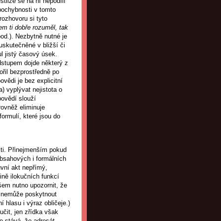
tliže se na ní nepodílí
ochybnosti v tomto
 rozhovoru si tyto
jsem ti dobře rozuměl, tak
od.). Nezbytně nutné je
skutečněné v bližší či
l jistý časový úsek.
dstupem dojde některý z
ořil bezprostředně po
vědi je bez explicitní
) vyplývat nejistota o
povědí slouží
 rovněž eliminuje
ormulí, které jsou do
sti. Přinejmenším pokud
obsahových i formálních
uvní akt nepřímý,
ině ilokučních funkcí
šem nutno upozornit, že
, nemůže poskytnout
 hlasu i výraz obličeje.)
čit, jen zřídka však
e stává, že adresát