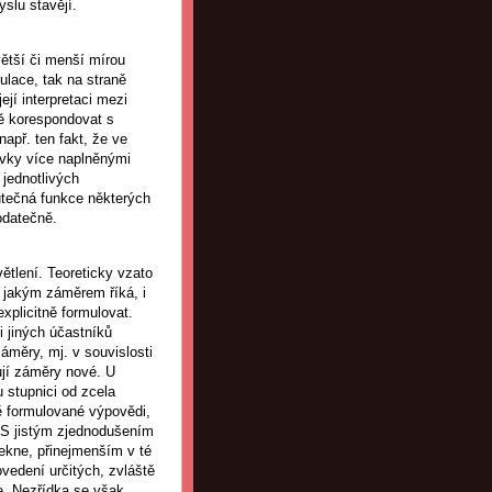
yslu stavějí.
ětší či menší mírou
mulace, tak na straně
ejí interpretaci mezi
ně korespondovat s
apř. ten fakt, že ve
prvky více naplněnými
jednotlivých
utečná funkce některých
odatečně.
větlení. Teoreticky vzato
s jakým záměrem říká, i
xplicitně formulovat.
 jiných účastníků
áměry, mj. v souvislosti
jí záměry nové. U
 stupnici od zcela
ě formulované výpovědi,
. S jistým zjednodušením
 řekne, přinejmenším v té
ovedení určitých, zvláště
e. Nezřídka se však