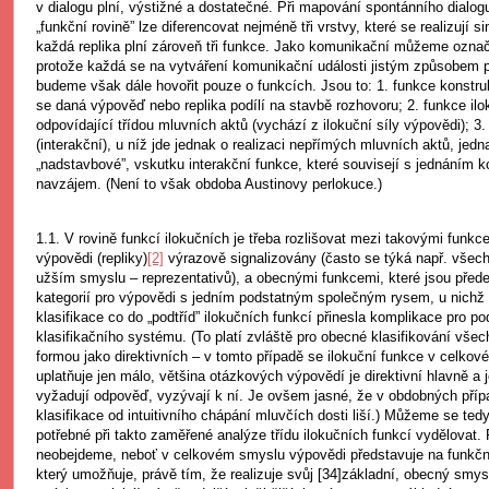
v dialogu plní, výstižné a dostatečné. Při mapování spontánního dialog
„funkční rovině” lze diferencovat nejméně tři vrstvy, které se realizují 
každá replika plní zároveň tři funkce. Jako komunikační můžeme ozna
protože každá se na vytváření komunikační události jistým způsobem p
budeme však dále hovořit pouze o funkcích. Jsou to: 1. funkce konstruk
se daná výpověď nebo replika podílí na stavbě rozhovoru; 2. funkce ilo
odpovídající třídou mluvních aktů (vychází z ilokuční síly výpovědi); 3.
(interakční), u níž jde jednak o realizaci nepřímých mluvních aktů, jedn
„nadstavbové”, vskutku interakční funkce, které souvisejí s jednáním 
navzájem. (Není to však obdoba Austinovy perlokuce.)
1.1. V rovině funkcí ilokučních je třeba rozlišovat mezi takovými funkce
výpovědi (repliky)
[2]
výrazově signalizovány (často se týká např. všech
užším smyslu – reprezentativů), a obecnými funkcemi, které jsou před
kategorií pro výpovědi s jedním podstatným společným rysem, u nichž 
klasifikace co do „podtříd” ilokučních funkcí přinesla komplikace pro p
klasifikačního systému. (To platí zvláště pro obecné klasifikování vše
formou jako direktivních – v tomto případě se ilokuční funkce v celko
uplatňuje jen málo, většina otázkových výpovědí je direktivní hlavně a
vyžadují odpověď, vyzývají k ní. Je ovšem jasné, že v obdobných příp
klasifikace od intuitivního chápání mluvčích dosti liší.) Můžeme se tedy 
potřebné při takto zaměřené analýze třídu ilokučních funkcí vydělovat. 
neobejdeme, neboť v celkovém smyslu výpovědi představuje na funkční
který umožňuje, právě tím, že realizuje svůj [34]základní, obecný smys