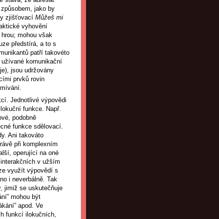
m způsobem, jako by
ky zjišťovací
Můžeš mi
aktické vyhovění
í hrou; mohou však
ze předstírá, a to s
munikantů patří takovéto
ně užívané komunikační
je), jsou udržovány
cími prvků rovin
umívání.
kcí. Jednotlivé výpovědi
ilokuční funkce. Např.
kové, podobně
ecné funkce sdělovací.
dy. Ani takováto
Právě při komplexním
lší, operující na oné
. interakčních v užším
lze využít výpovědí s
áno i neverbálně. Tak
y, jimiž se uskutečňuje
vání” mohou být
lákání” apod. Ve
h funkcí ilokučních,