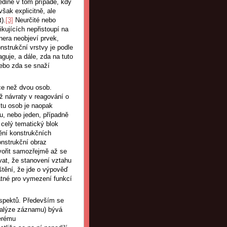
edině v tom případě, kdy
šak explicitně, ale
).
[3]
Neurčité nebo
kujících nepřistoupí na
nera neobjeví prvek,
strukční vrstvy je podle
guje, a dále, zda na tuto
 nebo zda se snaží
íce než dvou osob.
yž návraty v reagování o
čtu osob je naopak
u, nebo jeden, případně
 celý tematický blok
ění konstrukčních
onstrukční obraz
tvořit samozřejmě až se
vat, že stanovení vztahu
ištění, že jde o výpověď
atné pro vymezení funkcí
 aspektů. Především se
(analýze záznamu) bývá
terému