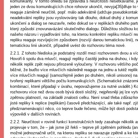
komunikanty. V tomto ohledu se zpravidla s neurčitostí nesetkáváme, j
jeden ze dvou komunikujících chce rohovor ukončit, nevyja[35]dřuje to v
reaguje záměrně neurčitě, popř. málo adekvátně (udržuje pseudokontakt
neadekvátní repliky jsou vyslovovány tak dlouho, dokud druhý z komuni
ukončení a dialog se neuzavře, nebo dokud se v replikách druhého part
který způsobí znovunavázání skutečného dialogu. Důležitou složkou kon
našeho názoru i vyjadřování toho, na kterou konkrétní repliku mluvčí rea
repliku reaguje rozvíjejícím způsobem (rozvíjí danou tematickou linii),
tematickou linii ukončit, případně uvést do rozhovoru téma nové.
2.2.1. Z tohoto hlediska je podstatný rozdíl mezi rozhovorem dvou a v
Hovoří-li spolu dva mluvčí, reagují repliky častěji jedna na druhou, i kd
několik replik zpět nejsou přirozeně vyloučeny. V rozhovoru většího po
běžné, že buďto více mluvčích následně reaguje na jednu a tutéž replik
více mluvčích reagují (samozřejmě jeden po druhém, nikoli unisono) na
tvořený replikami většího počtu komunikujících. (Schematické znázorn
kombinací, které připadají v úvahu, nepovažujeme za nutné uvádět.) K
rozhovoru více než dvou osob bývá dosti složitý, nejpřesněji jej lze vy
zpětnou platností, na základě znalosti celku. Není snad třeba zdůrazňo
jisté repliky k replice (replikám) časově předcházející, ale také např. zj
předznamenávající něco, co teprve bude řečeno, může být dosti podst
výpovědi v dalších rovinách.
2.2.2. Neurčitost v rovině funkcí konstrukčních tedy zasahuje několik
projevuje v tom, že – jak jsme již řekli – teprve při zpětném pohledu 
možné jednoznačně určit, na kterou repliku se navazuje zpětně a ke k