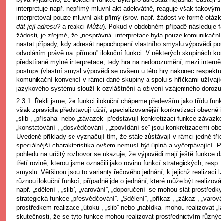
interpretuje např. nepřímý mluvní akt adekvátně, reaguje však takový
interpretoval pouze mluvní akt přímý (srov. např. žádost ve formě otáz
dát její adresu?
a reakci
Můžu
). Pokud v obdobném případě následuje f
žádosti, je zřejmé, že „nesprávná” interpretace byla pouze komunikačn
nastat případy, kdy adresát nepochopení vlastního smyslu výpovědi pou
odvoláním právě na „přímou” ilokuční funkci. V některých skupinách ko
předstírané mylné interpretace, tedy hra na nedorozumění, mezi inter
postupy (vlastní smysl výpovědi se ovšem u této hry nakonec respektu
komunikační konvencí v rámci dané skupiny a spolu s hříčkami užívají
jazykového systému slouží k ozvláštnění a oživení vzájemného doroz
2.3.1. Řekli jsme, že funkci ilokuční chápeme především jako třídu fun
však zpravidla představují užší, specializovanější konkretizaci obecné 
„slib”, „přísaha” nebo „závazek” představují konkretizaci funkce závaz
„konstatování”, „dosvědčování”, „zpovídání se” jsou konkretizacemi ob
Uvedené příklady se vyznačují tím, že stále zůstávají v rámci jedné tří
speciálnější charakteristika ovšem nemusí být úplná a vyčerpávající. 
pohledu na určitý rozhovor se ukazuje, že výpovědi mají ještě funkce da
třetí rovině, kterou jsme označili jako rovinu funkcí strategických, resp
smyslu. Většinou jsou to varianty řečového jednání, k jejichž realizaci 
různou ilokuční funkcí, případně jde o jednání, které může být realizov
např. „sdělení”, „slib”, „varování”, „doporučení” se mohou stát prostředk
strategická funkce „přesvědčování”. „Sdělení”, „příkaz”, „zákaz”, „varo
prostředkem realizace „útoku”, „slib” nebo „nabídka” mohou realizovat „
skutečnosti, že se tyto funkce mohou realizovat prostřednictvím různýc