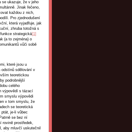
u se ukazuje, že v jeho
simultánně. Jinak řečeno,
čovat každou z nich,
odílí. Pro zjednodušení
ční, která vyjadřuje, jak
kuční, zhruba totožná s
 funkce strategická
[1]
ak (a to zejména) o
komunikantů vůči sobě
mi, které jsou u
 odstínů sdělování v
evším teoretickou
by podrobnější
odobu celého
ch výpovědí s tázací
vém smyslu výpovědi
 jen v tom smyslu, že
adech se teoretická
ptát, je-li vůbec
Patrně se bez ní
 rovině prostředek,
l, aby mluvčí uskutečnil