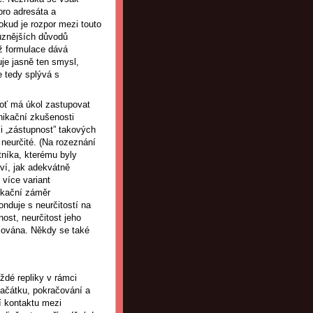
pro adresáta a
okud je rozpor mezi touto
různějších důvodů
íž formulace dává
je jasně ten smysl,
e tedy splývá s
boť má úkol zastupovat
unikační zkušenosti
i „zástupnost” takových
u neurčité. (Na rozeznání
tníka, kterému byly
ví, jak adekvátně
více variant
ikační záměr
nduje s neurčitostí na
nost, neurčitost jeho
izována. Někdy se také
ždé repliky v rámci
začátku, pokračování a
í kontaktu mezi