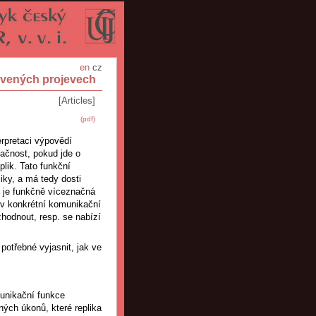
en
cz
uvených projevech
[Articles]
(pdf)
rpretaci výpovědí
ačnost, pokud jde o
lik. Tato funkční
iky, a má tedy dosti
ě
je funkčně víceznačná
i v konkrétní komunikační
zhodnout, resp. se nabízí
otřebné vyjasnit, jak ve
munikační funkce
ných úkonů, které replika