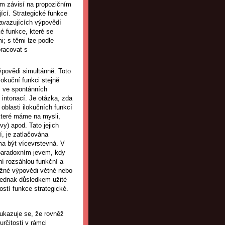
ém závisí na propozičním
ící. Strategické funkce
avazujících výpovědí
é funkce, které se
; s těmi lze podle
pracovat s
výpovědi simultánně. Toto
lokuční funkci stejně
, ve spontánních
intonací. Je otázka, zda
oblasti ilokučních funkcí
které máme na mysli,
vy) apod. Tato jejich
í, je zatlačována
ama být vícevrstevná. V
paradoxním jevem, kdy
ní rozsáhlou funkční a
ěžné výpovědi větné nebo
 jednak důsledkem užité
ostí funkce strategické.
 ukazuje se, že rovněž
určitosti v rámci