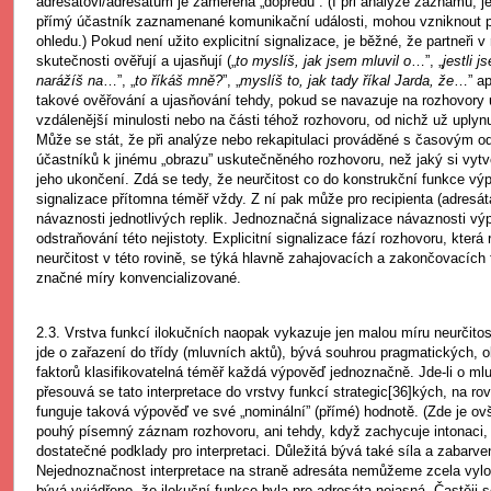
adresátovi/adresátům je zaměřena „dopředu”. (I při analýze záznamu, jes
přímý účastník zaznamenané komunikační události, mohou vzniknout p
ohledu.) Pokud není užito explicitní signalizace, je běžné, že partneři v
skutečnosti ověřují a ujasňují („
to myslíš, jak jsem mluvil o
…”, „
jestli 
narážíš na
…”, „
to říkáš mně?
”, „
myslíš to, jak tady říkal Jarda, že
…” ap
takové ověřování a ujasňování tehdy, pokud se navazuje na rozhovory u
vzdálenější minulosti nebo na části téhož rozhovoru, od nichž už uplynu
Může se stát, že při analýze nebo rekapitulaci prováděné s časovým o
účastníků k jinému „obrazu” uskutečněného rozhovoru, než jaký si vytv
jeho ukončení. Zdá se tedy, že neurčitost co do konstrukční funkce výpo
signalizace přítomna téměř vždy. Z ní pak může pro recipienta (adresáta
návaznosti jednotlivých replik. Jednoznačná signalizace návaznosti vý
odstraňování této nejistoty. Explicitní signalizace fází rozhovoru, která
neurčitost v této rovině, se týká hlavně zahajovacích a zakončovacích f
značné míry konvencializované.
2.3. Vrstva funkcí ilokučních naopak vykazuje jen malou míru neurčito
jde o zařazení do třídy (mluvních aktů), bývá souhrou pragmatických, 
faktorů klasifikovatelná téměř každá výpověď jednoznačně. Jde-li o ml
přesouvá se tato interpretace do vrstvy funkcí strategic[36]kých, na rov
funguje taková výpověď ve své „nominální” (přímé) hodnotě. (Zde je ov
pouhý písemný záznam rozhovoru, ani tehdy, když zachycuje intonaci
dostatečné podklady pro interpretaci. Důležitá bývá také síla a zabarvení
Nejednoznačnost interpretace na straně adresáta nemůžeme zcela vylou
bývá vyjádřeno, že ilokuční funkce byla pro adresáta nejasná. Častěji s