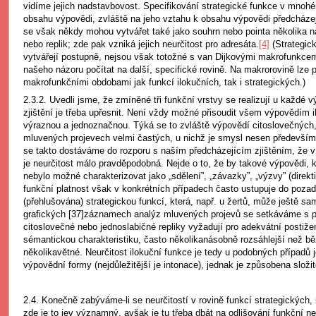
vidíme jejich nadstavbovost. Specifikování strategické funkce v mnoh
obsahu výpovědi, zvláště na jeho vztahu k obsahu výpovědi předcházej
se však někdy mohou vytvářet také jako souhrn nebo pointa několika n
nebo replik; zde pak vzniká jejich neurčitost pro adresáta.
[4]
(Strategick
vytvářejí postupně, nejsou však totožné s van Dijkovými makrofunkcemi
našeho názoru počítat na další, specifické rovině. Na makrorovině lze 
makrofunkčními obdobami jak funkcí ilokučních, tak i strategických.)
2.3.2. Uvedli jsme, že zmíněné tři funkční vrstvy se realizují u každé 
zjištění je třeba upřesnit. Není vždy možné přisoudit všem výpovědím i
výraznou a jednoznačnou. Týká se to zvláště výpovědí citoslovečných
mluvených projevech velmi častých, u nichž je smysl nesen především 
se takto dostáváme do rozporu s naším předcházejícím zjištěním, že v 
je neurčitost málo pravděpodobná. Nejde o to, že by takové výpovědi, 
nebylo možné charakterizovat jako „sdělení”, „závazky”, „výzvy” (direkti
funkční platnost však v konkrétních případech často ustupuje do pozad
(přehlušována) strategickou funkcí, která, např. u žertů, může ještě s
grafických [37]záznamech analýz mluvených projevů se setkáváme s 
citoslovečné nebo jednoslabičné repliky vyžadují pro adekvátní postiže
sémantickou charakteristiku, často několikanásobně rozsáhlejší než b
několikavětné. Neurčitost ilokuční funkce je tedy u podobných případů
výpovědní formy (nejdůležitější je intonace), jednak je způsobena složit
2.4. Konečně zabýváme-li se neurčitostí v rovině funkcí strategických,
zde je to jev významný, avšak je tu třeba dbát na odlišování funkční ne