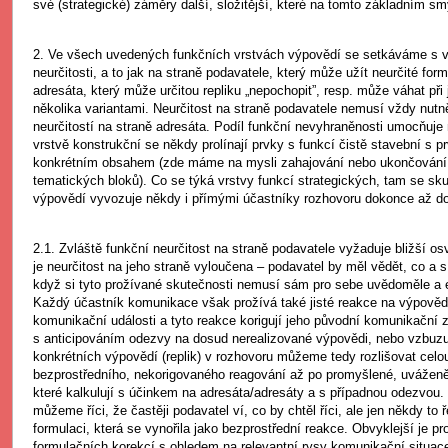
své (strategické) záměry další, složitější, které na tomto základním sm
2. Ve všech uvedených funkčních vrstvách výpovědí se setkáváme s v
neurčitosti, a to jak na straně podavatele, který může užít neurčité for
adresáta, který může určitou repliku „nepochopit”, resp. může váhat při j
několika variantami. Neurčitost na straně podavatele nemusí vždy nut
neurčitostí na straně adresáta. Podíl funkční nevyhraněnosti umocňuje n
vrstvě konstrukční se někdy prolínají prvky s funkcí čistě stavební s 
konkrétním obsahem (zde máme na mysli zahajování nebo ukončování 
tematických bloků). Co se týká vrstvy funkcí strategických, tam se sk
výpovědí vyvozuje někdy i přímými účastníky rozhovoru dokonce až d
2.1. Zvláště funkční neurčitost na straně podavatele vyžaduje bližší os
je neurčitost na jeho straně vyloučena – podavatel by měl vědět, co a 
když si tyto prožívané skutečnosti nemusí sám pro sebe uvědoměle a e
Každý účastník komunikace však prožívá také jisté reakce na výpovědi
komunikační události a tyto reakce korigují jeho původní komunikační z
s anticipováním odezvy na dosud nerealizované výpovědi, nebo vzbuzu
konkrétních výpovědí (replik) v rozhovoru můžeme tedy rozlišovat celou
bezprostředního, nekorigovaného reagování až po promyšlené, uvážen
které kalkulují s účinkem na adresáta/adresáty a s případnou odezvou
můžeme říci, že častěji podavatel ví, co by chtěl říci, ale jen někdy to
formulaci, která se vynořila jako bezprostřední reakce. Obvyklejší je pr
formulačních korekcí s ohledem na relevantní rysy komunikační situac