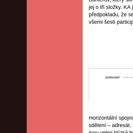
jej o tři složky. 
předpokladu, že se
všemi šesti partic
podavatel
– – – 
Horizontální spojni
sdělení – adresát
jsou velmi blízká 