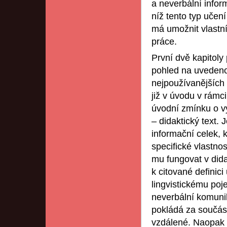
a neverbální info
níž tento typ učen
má umožnit vlastní
práce.
První dvě kapitoly
pohled na uvedeno
nejpoužívanějších 
již v úvodu v rámc
úvodní zmínku o v
– didaktický text.
informační celek,
specifické vlastnos
mu fungovat v dida
k citované definici
lingvistickému poje
neverbální komunik
pokládá za součást 
vzdálené. Naopak 