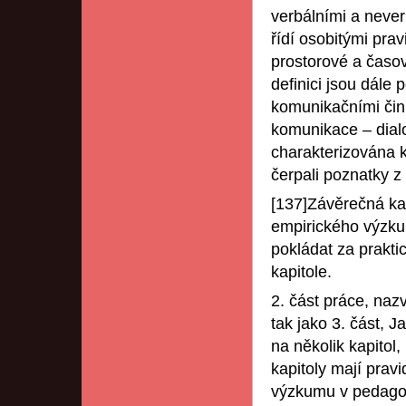
verbálními a neve
řídí osobitými prav
prostorové a časov
definici jsou dále 
komunikačními čin
komunikace – dial
charakterizována kl
čerpali poznatky z
[137]Závěrečná kap
empirického výzku
pokládat za prakti
kapitole.
2. část práce, naz
tak jako 3. část, J
na několik kapitol
kapitoly mají prav
výzkumu v pedagogi