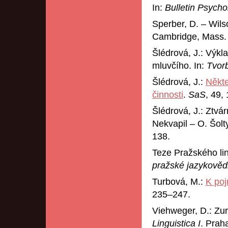
In:
Bulletin Psych
Sperber, D. – Wils
Cambridge, Mass.
Šlédrová, J.: Výkl
mluvčího. In:
Tvor
Šlédrová, J.:
Někte
činnosti
.
SaS
, 49,
Šlédrová, J.: Ztvá
Nekvapil – O. Šolt
138.
Teze Pražského lin
pražské jazykověd
Turbová, M.:
K po
235–247.
Viehweger, D.: Zu
Linguistica I
. Prah