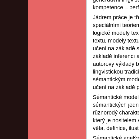
kompetence – perf
Jádrem práce je tř
speciálními teoriem
logické modely tex
textu, modely text
učení na základě s
základě inferencí 
autorovy výklady 
lingvistickou trad
sémantickým model
učení na základě p
Sémantické modely 
sémantických jedno
různorodý charakte
který je nositelem
věta, definice, ilu
Sémantické analýz