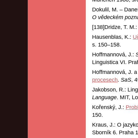
Dokulil, M. – Dane
O vědeckém pozná
[138]Dridze, T. M.
Hausenblas, K.:
Uč
s. 150–158.
Hoffmannová, J.:
Linguistica VI. Pr
Hoffmannová, J. a 
procesech
.
SaS
, 
Jakobson, R.: Ling
Language
. MIT, L
Kořenský, J.:
Prob
150.
Kraus, J.: O jazyk
Sborník 6. Praha 1