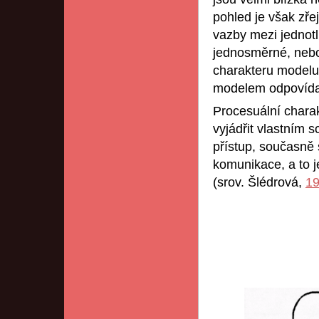
pohled je však zř
vazby mezi jednotl
jednosměrné, nebo
charakteru modelu,
modelem odpovídaj
Procesuální chara
vyjádřit vlastním
přístup, současně 
komunikace, a to j
(srov. Šlédrová,
1