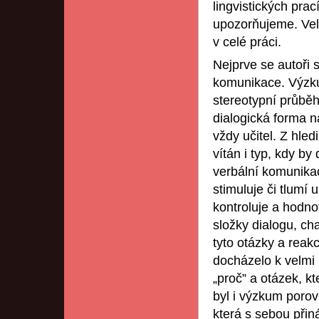
lingvistických prac
upozorňujeme. Velk
v celé práci.
Nejprve se autoři 
komunikace. Výzk
stereotypní průběh.
dialogická forma n
vždy učitel. Z hled
vítán i typ, kdy by
verbální komunikac
stimuluje či tlumí 
kontroluje a hodno
složky dialogu, cha
tyto otázky a reak
docházelo k velmi
„proč” a otázek, k
byl i výzkum porov
která s sebou přin