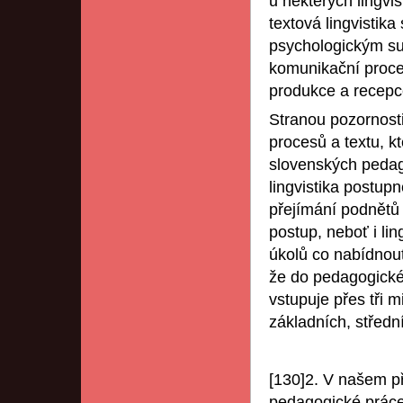
u některých lingvi
textová lingvistika
psychologickým su
komunikační proces
produkce a recepc
Stranou pozornost
procesů a textu, k
slovenských pedag
lingvistika postu
přejímání podnětů
postup, neboť i li
úkolů co nabídnout
že do pedagogické
vstupuje přes tři 
základních, středn
[130]2. V našem p
pedagogické práce,