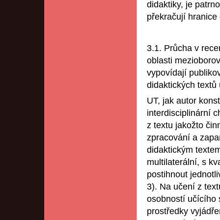
didaktiky, je patrn
překračují hranice
3.1. Průcha v rece
oblasti mezioborov
vypovídají publik
didaktických textů
UT, jak autor kons
interdisciplinární
z textu jakožto čin
zpracování a zapa
didaktickým texte
multilaterální, s k
postihnout jednotli
3). Na učení z text
osobností učícího 
prostředky vyjádře