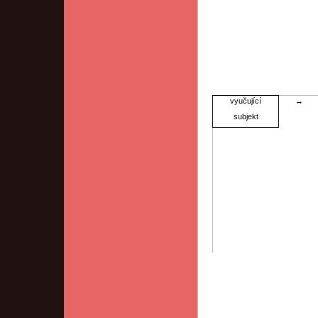
vyučující
↔
subjekt