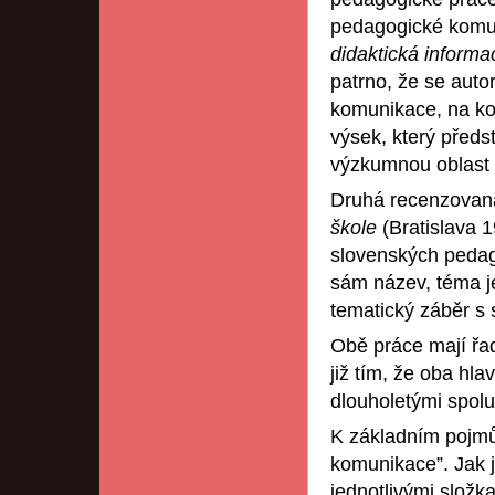
pedagogické komun
didaktická inform
patrno, že se auto
komunikace, na ko
výsek, který předst
výzkumnou oblast 
Druhá recenzovan
škole
(Bratislava 1
slovenských peda
sám název, téma j
tematický záběr s 
Obě práce mají řa
již tím, že oba hla
dlouholetými spolu
K základním pojmům
komunikace”. Jak j
jednotlivými složk