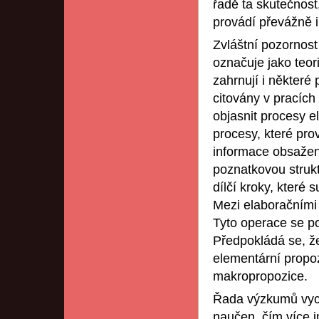
řadě ta skutečnost
provádí převážně i
Zvláštní pozornost
označuje jako teori
zahrnují i některé 
citovány v pracích 
objasnit procesy e
procesy, které prov
informace obsažená
poznatkovou struk
dílčí kroky, které
Mezi elaboračními 
Tyto operace se p
Předpokládá se, že
elementární propo
makropropozice.
Řada výzkumů vych
naučen, čím více i