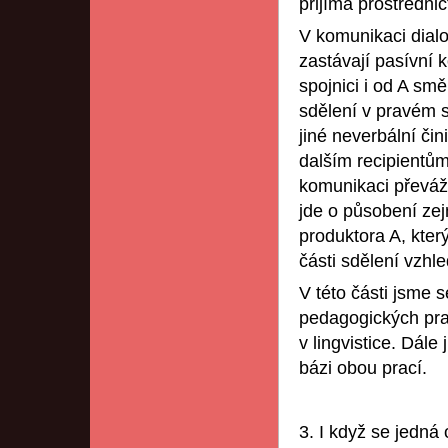
přijímá prostřednic
V komunikaci dialo
zastávají pasívní 
spojnici i od A sm
sdělení v pravém s
jiné neverbální či
dalším recipientů
komunikaci převáž
jde o působení zej
produktora A, kter
části sdělení vzh
V této části jsme 
pedagogických prac
v lingvistice. Dál
bázi obou prací.
3. I když se jedná 