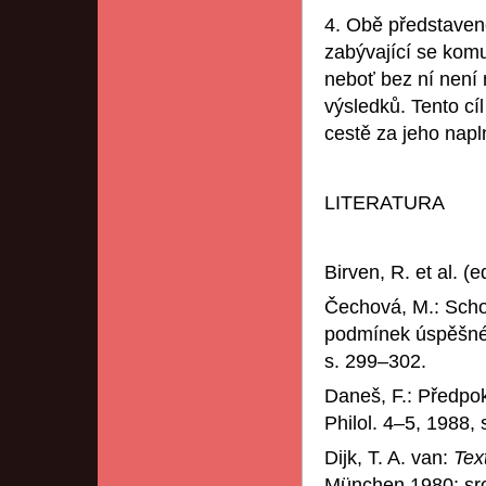
4. Obě představené
zabývající se komu
neboť bez ní není
výsledků. Tento cí
cestě za jeho napln
LITERATURA
Birven, R. et al. (e
Čechová, M.: Scho
podmínek úspěšnéh
s. 299–302.
Daneš, F.: Předpok
Philol. 4–5, 1988,
Dijk, T. A. van:
Tex
München 1980; sro