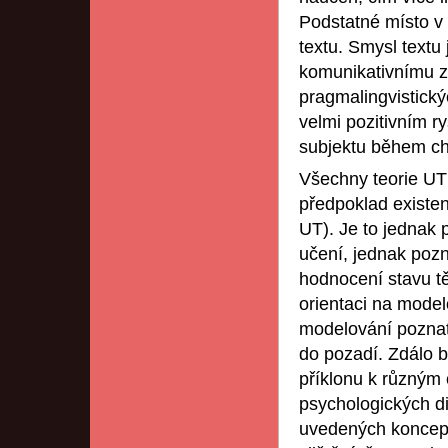
Podstatné místo v 
textu. Smysl text
komunikativnímu z
pragmalingvistick
velmi pozitivním ry
subjektu během ch
Všechny teorie UT 
předpoklad existen
UT). Je to jednak 
učení, jednak pozn
hodnocení stavu t
orientaci na model
modelování poznat
do pozadí. Zdálo b
příklonu k různým 
psychologických di
uvedených koncepcí