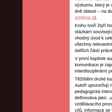
výzkumu, který je 
dvě oblasti – na di
schéma 2
).
Knihu tvoří čtyři 
otázkám souvisejíc
vhodný úvod k celé
všechny relevantní
dalších částí práce
V první kapitole a
komunikace je zap
interdisciplinární 
Těžištěm druhé ka
Autoři upozorňují
pedagogická inter
definována jako: 
vzdělávacího proc
cílů. Informace se