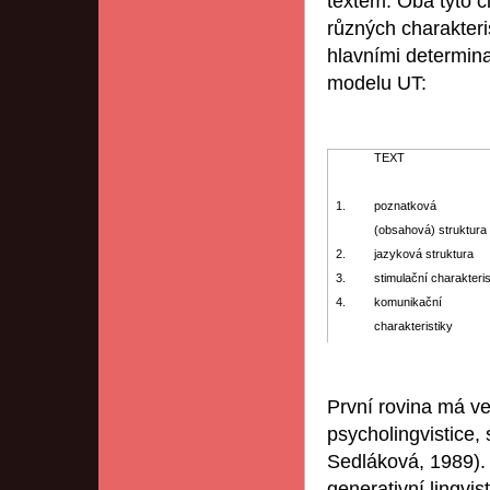
textem. Oba tyto č
různých charakteris
hlavními determin
modelu UT:
TEXT
1.
poznatková
(obsahová) struktura
2.
jazyková struktura
3.
stimulační charakteris
4.
komunikační
charakteristiky
První rovina má ve
psycholingvistice,
Sedláková, 1989).
generativní lingvi