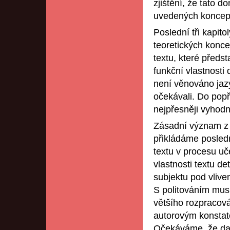
zjištění, že tato 
uvedených koncepc
Poslední tři kapit
teoretických konc
textu, které předs
funkční vlastnosti 
není věnováno jazy
očekávali. Do popře
nejpřesněji vyhodn
Zásadní význam z h
přikládáme posledn
textu v procesu uče
vlastnosti textu d
subjektu pod vlive
S politováním musí
většího rozpracov
autorovým konstat
Očekáváme, že dal