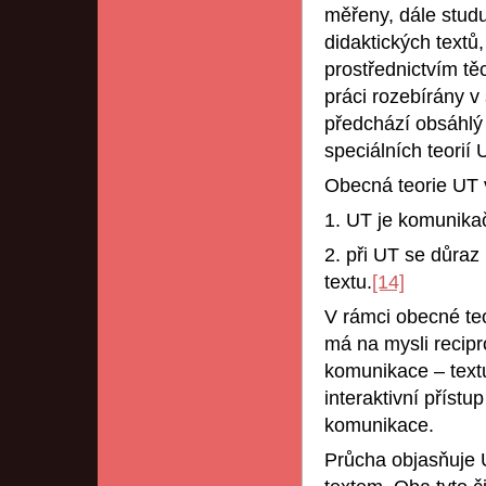
měřeny, dále studuj
didaktických textů
prostřednictvím těc
práci rozebírány v
předchází obsáhlý 
speciálních teorií 
Obecná teorie UT 
1. UT je komunika
2. při UT se důraz
textu.
[14]
V rámci obecné teo
má na mysli recip
komunikace – textu
interaktivní příst
komunikace.
Průcha objasňuje 