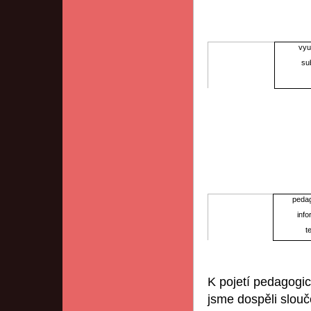
vyu
su
peda
inf
t
K pojetí pedagog
jsme dospěli slou