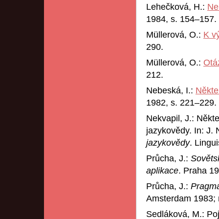
Lehečková, H.:
Neu
1984, s. 154–157.
Müllerová, O.:
K v
290.
Müllerová, O.:
Otá
212.
Nebeská, I.:
Někter
1982, s. 221–229.
Nekvapil, J.: Někt
jazykovědy. In: J. 
jazykovědy
. Lingu
Průcha, J.:
Sovětsk
aplikace
. Praha 1
Průcha, J.:
Pragma
Amsterdam 1983; 
Sedláková, M.: Poj