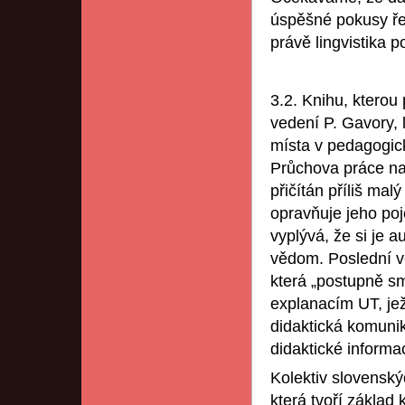
úspěšné pokusy řeš
právě lingvistika p
3.2. Knihu, kterou
vedení P. Gavory, 
místa v pedagogic
Průchova práce na
přičítán příliš mal
opravňuje jeho poj
vyplývá, že si je a
vědom. Poslední vě
která „postupně s
explanacím UT, je
didaktická komunika
didaktické informac
Kolektiv slovenský
která tvoří základ