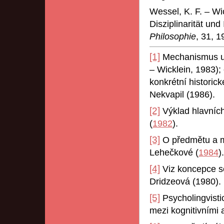
Wessel, K. F. – Wi
Disziplinarität und 
Philosophie
, 31, 1
[1]
Mechanismus utv
– Wicklein, 1983);
konkrétní historic
Nekvapil (1986).
[2]
Výklad hlavníc
(
1982
).
[3]
O předmětu a me
Lehečkové (
1984
).
[4]
Viz koncepce se
Dridzeová (1980).
[5]
Psycholingvistic
mezi kognitivními