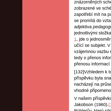
znázorněných sc
zobrazené ve sc
zapotřebí mít na p
se promítá do vzta
adjektiva
pedagog
jednotlivými slož
1
, jde o jednosměr
učící se subjekt.
vzájemnou vazbu m
tedy o přenos inf
přenosu informací 
[132]Vzhledem k t
příspěvku byla sna
nacházejí na průse
vhodné připomenout
V našem příspěvku
Jakobson (1960).
[
Bühlerův, který sil