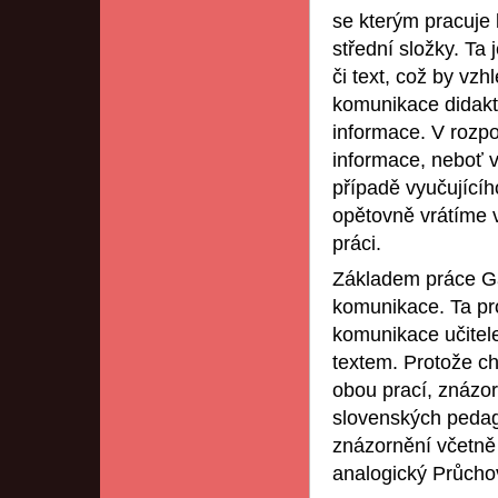
se kterým pracuje l
střední složky. Ta
či text, což by vz
komunikace didakt
informace. V rozpor
informace, neboť v
případě vyučujícího
opětovně vrátíme 
práci.
Základem práce Ga
komunikace. Ta pro
komunikace učitele
textem. Protože c
obou prací, znázo
slovenských pedag
znázornění včetně
analogický Průcho