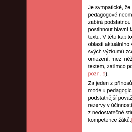
Je sympatické, že 
pedagogové neomezi
zabírá podstatnou
postihnout hlavní 
textu. V této kapit
oblasti aktuálního
svých výzkumů zcel
omezení, mezi něž 
textem, zatímco po
pozn. 9
).
Za jeden z přínosů
modelu pedagogick
podstatnější považ
rezervy v účinnost
z nedostatečné st
kompetence žáků.