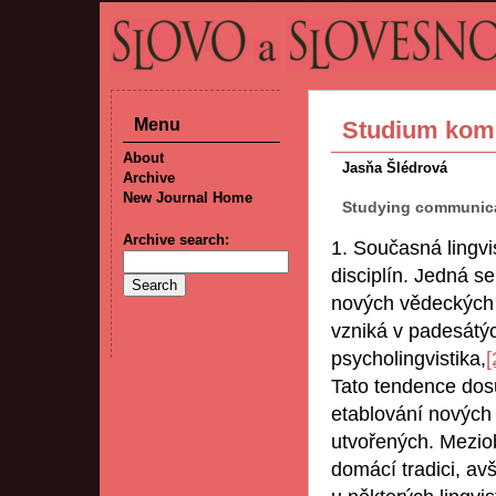
Menu
Studium komu
About
Jasňa Šlédrová
Archive
New Journal Home
Studying communica
Archive search:
1. Současná lingvi
disciplín. Jedná se
nových vědeckých d
vzniká v padesátý
psycholingvistika,
[
Tato tendence dos
etablování nových d
utvořených. Mezio
domácí tradici, avš