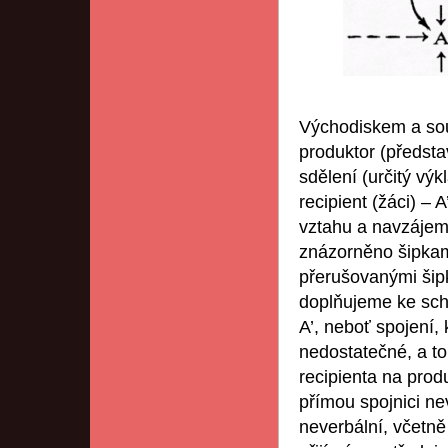
Východiskem a sou
produktor (předsta
sdělení (určitý výk
recipient (žáci) – 
vztahu a navzájem
znázorněno šipkam
přerušovanými šip
doplňujeme ke sché
A’, neboť spojení,
nedostatečné, a 
recipienta na pro
přímou spojnici ne
neverbální, včetně