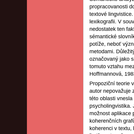
propracovanosti do
textové lingvistice
lexikografii. V sou
nedostatek ten fakt
sémantické slovník
potíže, neboť výz
metodami. Důležitý
označovaný jako sé
tomuto vztahu mez
Hoffmannová, 198
Propoziční teorie 
autor nepovažuje z
této oblasti vnesl
psycholingvistika. 
možnost aplikace p
koherenčních graf
koherenci v textu,