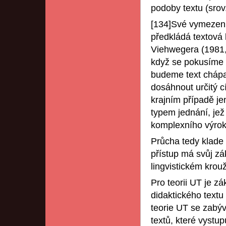
podoby textu (srov
[134]Své vymezení 
předkládá textová l
Viehwegera (1981,
když se pokusíme v
budeme text chápa
dosáhnout určitý c
krajním případě je
typem jednání, jež
komplexního výrok
Průcha tedy klade 
přístup má svůj zá
lingvistickém krou
Pro teorii UT je zá
didaktického textu 
teorie UT se zabýv
textů, které vystu