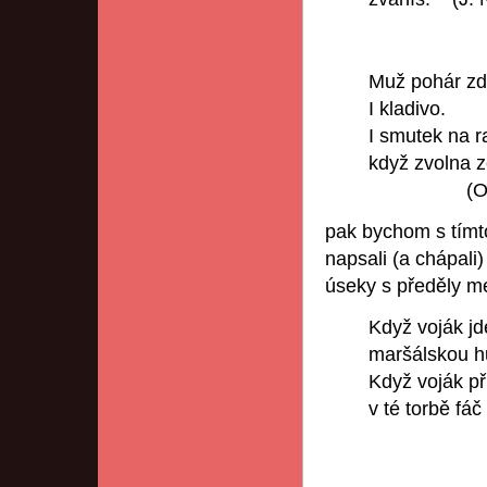
Muž pohár zd
I kladivo.
I smutek na 
když zvolna z
(O. Mik
pak bychom s tímt
napsali (a chápali
úseky s předěly me
Když voják jd
maršálskou hů
Když voják př
v té torbě fáč
(I. F