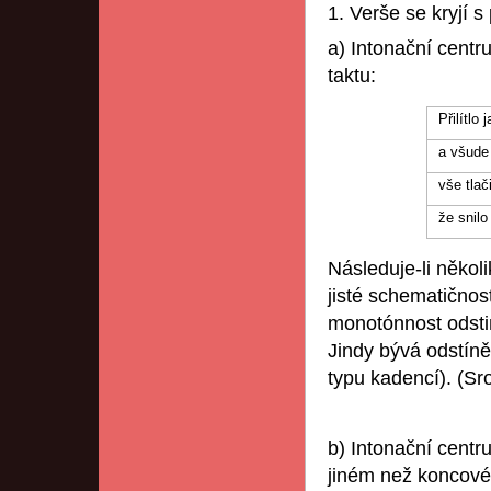
1. Verše se kryjí s
a) Intonační centr
taktu:
Přilítlo 
a všude 
vše tlač
že snilo
Následuje-li někol
jisté schematičnos
monotónnost odstiň
Jindy bývá odstíněn
typu kadencí). (Sr
b) Intonační centru
jiném než koncov