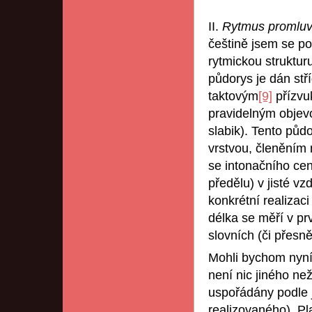
II.
Rytmus promluv
češtině jsem se po
rytmickou strukturu
půdorys je dán stř
taktovým
[9]
přízvuk
pravidelným objevo
slabik). Tento půd
vrstvou, členěním
se intonačního cen
předělu) v jisté v
konkrétní realizac
délka se měří v pr
slovních (či přesně
Mohli bychom nyní
není nic jiného než
uspořádány podle 
realizovaného). Pla