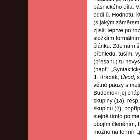
básnického díla. V
oddílů. Hodnotu, k
(s jakým záměrem 
zjistit teprve po r
složkám formálním 
článku. Zde nám šl
přehledu, tuším, 
(přesahu) tu nevys
(např.: „Syntaktic
J. Hrabák,
Úvod
, 
větné pauzy s met
Budeme-li jej cháp
skupiny (1a), resp. 
skupinu (2), popříp
stejně tímto pojm
obojím členěním, t
možno na termín „