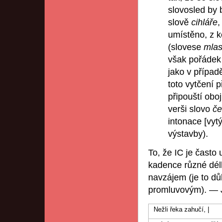
slovosled by 
slově
cihláře
,
umístěno, z k
(slovese
mla
však pořádek 
jako v případ
toto vytčení p
připouští oboj
verši slovo
če
intonace [vyt
výstavby).
To, že IC je často
kadence různé dél
navzájem (je to dů
promluvovým). — Je
Nežli řeka zahučí, |