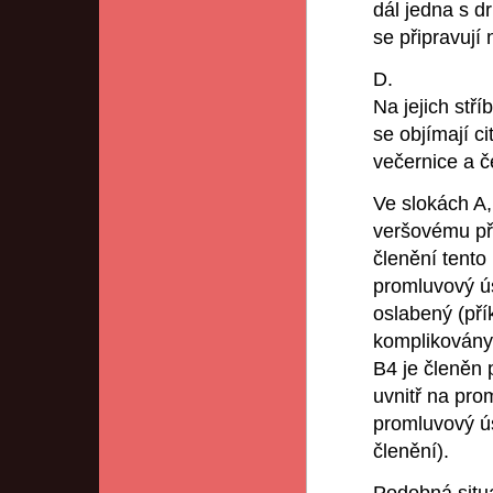
dál jedna s d
se připravují
D.
Na jejich stří
se objímají ci
večernice a č
Ve slokách A,
veršovému př
členění tento
promluvový ús
oslabený (pří
komplikovány 
B4 je členěn
uvnitř na pro
promluvový ú
členění).