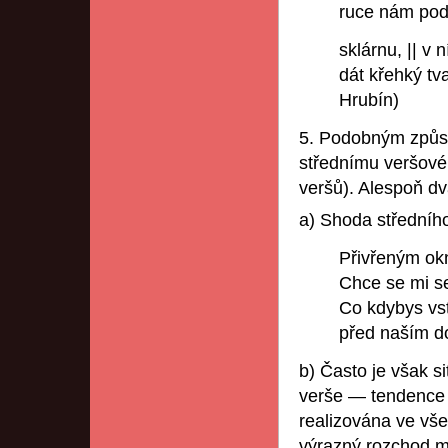
ruce nám podá
sklárnu, || v 
dát křehký tv
Hrubín)
5. Podobným způso
střednímu veršové
veršů). Alespoň dv
a) Shoda středníh
Přivřeným okn
Chce se mi sed
Co kdybys vst
před naším d
b) Často je však si
verše — tendence 
realizována ve vše
výrazný rozchod m