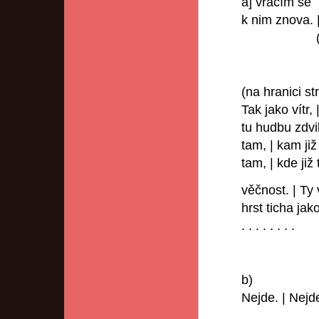
a] vracím se
k nim znova. 
(M. B
(na hranici str
Tak jako vítr, |
tu hudbu zdvi
tam, | kam již
tam, | kde již 
věčnost. | Ty 
hrst ticha jako
. . . . . . . .
b)
Nejde. | Nejd