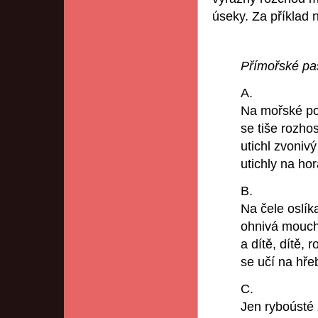
úseky. Za příklad
Přímořské pa
A.
Na mořské po
se tiše rozhost
utichl zvoniv
utichly na ho
B.
Na čele oslíka
ohnivá mouch
a dítě, dítě, 
se učí na hřeb
C.
Jen ryboústé