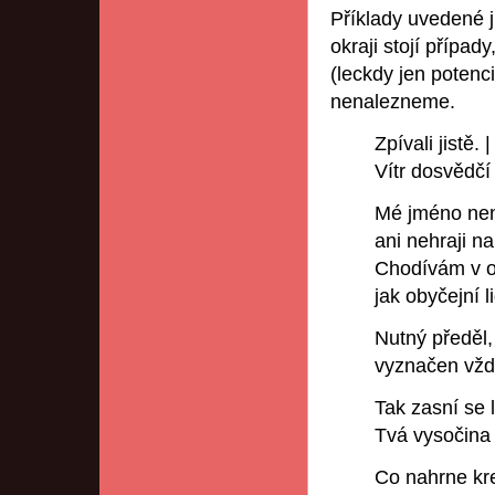
Příklady uvedené ji
okraji stojí případ
(leckdy jen potenci
nenalezneme.
Zpívali jistě. |
Vítr dosvědčí
Mé jméno není
ani nehraji na
Chodívám v o
jak obyčejní 
Nutný předěl
vyznačen vždy
Tak zasní se
Tvá vysočina
Co nahrne kre