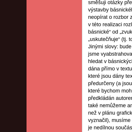
směšuji otázky pře
výstavby básnick
neopírat o rozbor
v této realizaci roz
básnické“ od „zvuko
„uskutečňuje“ (tj. 
Jinými slovy: bude
jsme vyabstrahoval
hledat v básnických
dána přímo v textu
které jsou dány t
předurčeny (a jsou 
které bychom mohli
předkládán autorem
také nemůžeme ani
než v plánu grafic
vyznačil), musíme 
je nedílnou součás