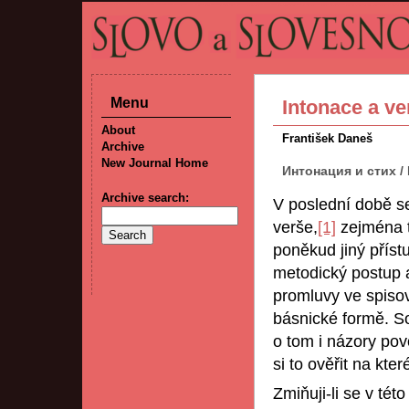
Menu
Intonace a ve
About
František Daneš
Archive
New Journal Home
Интонация и стих / L
Archive search:
V poslední době se
verše,
[1]
zejména t
poněkud jiný příst
metodický postup 
promluvy ve spiso
básnické formě. S
o tom i názory po
si to ověřit na kter
Zmiňuji-li se v tét