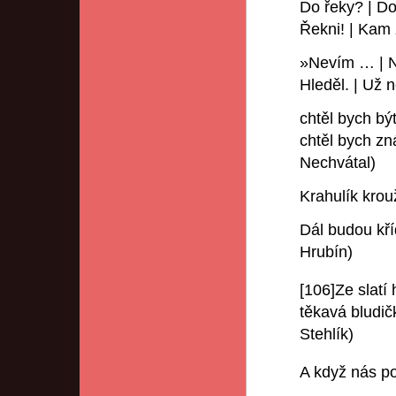
Do řeky? | D
Řekni! | Kam
»Nevím … | N
Hleděl. | Už 
chtěl bych být
chtěl bych zn
Nechvátal)
Krahulík krou
Dál budou kří
Hrubín)
[106]Ze slatí
těkavá bludič
Stehlík)
A když nás 