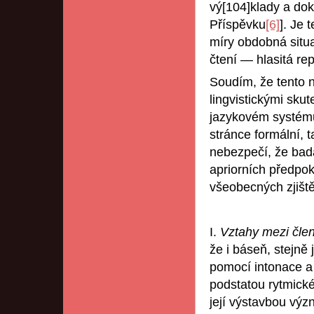
vý[104]klady a dok
Příspěvku
[6]
]. Je 
míry obdobná situa
čtení — hlasitá re
Soudím, že tento 
lingvistickými sku
jazykovém systému
stránce formální, 
nebezpečí, že bad
apriorních předpok
všeobecných zjiště
I.
Vztahy mezi čl
že i báseň, stejně 
pomocí intonace a
podstatou rytmické
její výstavbou výz