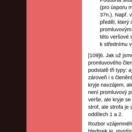
Podobná situa
(pro úsporu m
37n.). Např. 
předěl, který
promluvovým.
této veršové 
k střednímu v
[109]6. Jak už jsm
promluvového člen
podstatě tři typy:
a
zároveň i s členě
kryje navzájem, al
není promluvový p
verše, ale kryje s
strof, ale strofa 
oddílech 1 a 2.
Rozbor vzájemnéh
hledisek je, myslí