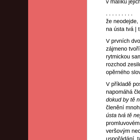
v malíku jejic
. . . . . . . . .
že neodejde, 
na ústa tvá | 
V prvních dvo
zájmeno tvoří
rytmickou sam
rozchod zesil
opěrného slo
V příkladě po
napomáhá čle
dokud by tě n
členění mnohe
ústa tvá tě ne
promluvovému
veršovým necít
uspořádání, t