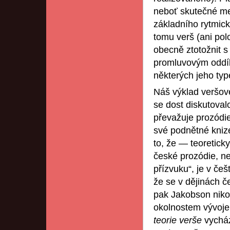
neboť skutečné met
základního rytmic
tomu verš (ani po
obecně ztotožnit 
promluvovým oddíle
některých jeho typ
Náš výklad veršov
se dost diskutoval
převažuje prozódi
své podnětné kni
to, že — teoretick
české prozódie, n
přízvuku“, je v češ
že se v dějinách č
pak Jakobson nikol
okolnostem vývoje
teorie verše
vycház