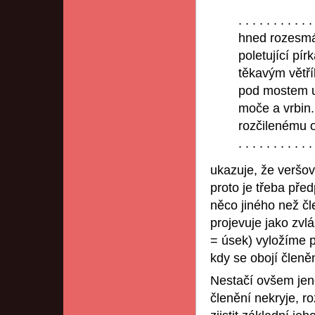
. . . . . . . . . . .
hned rozesmá
poletující pír
těkavým větří
pod mostem 
moče a vrbin.
rozčilenému o
. . . . . . . .
ukazuje, že veršov
proto je třeba před
něco jiného než čl
projevuje jako zvl
= úsek) vyložíme p
kdy se obojí členění
Nestačí ovšem jeno
členění nekryje, ro