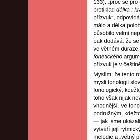
133), „proč se pro
protiklad
délka : k
přízvuk“, odpovídá
málo a délka poloh
působilo velmi nep
pak dodává, že se 
ve větném důraze.
fonetického
argume
přízvuk je v češtin
Myslím, že tento r
mysli fonologii slo
fonologický, kdežto
toho však nijak nev
vhodnější. Ve fono
podružným, kdežto
— jak jsme ukázal
vytváří její rytmic
melodie a „větný p