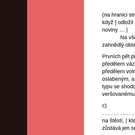
(na hranici str
když ] odloži
noviny … |
Na všem s
zahnědlý obl
Prvních pět p
předělem váz
předělem vol
oslabeným, a 
typu se shodo
veršovanému p
c)
. . . . . . . . . . .
na štěstí, | kt
zůstává jen