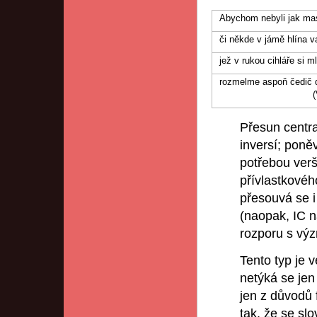
Abychom nebyli jak mast
či někde v jámě hlína v
jež v rukou cihláře si m
rozmelme aspoň čedič do
(V. Záv
Přesun centra
inversí; poně
potřebou ver
přívlastkovéh
přesouvá se i
(naopak, IC na
rozporu s vý
Tento typ je v
netýká se jen 
jen z důvodů
tak, že se sl