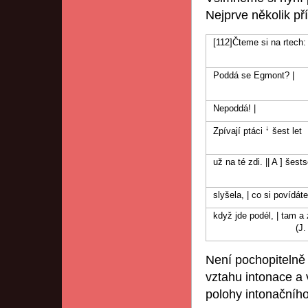
Nejprve několik pří
[112]Čteme si na rtech: 
Poddá se Egmont? |
Nepoddá! |
↓
Zpívají ptáci
šest let
už na té zdi. || A ] šest
slyšela, | co si povídáte
když jde podél, | tam a z
(J. Seife
Není pochopitelně
vztahu intonace a 
polohy intonačního