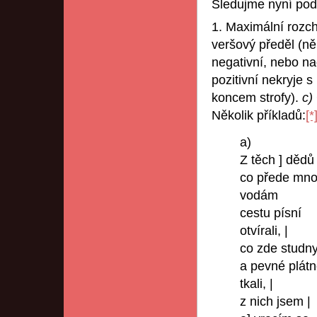
Sledujme nyní pod
1. Maximální rozch
veršový předěl (ně
negativní, nebo n
pozitivní nekryje 
koncem strofy).
c)
Několik příkladů:
[*
a)
Z těch ] dědů 
co přede mno
vodám
cestu písní
otvírali, |
co zde studny 
a pevné plát
tkali, |
z nich jsem |