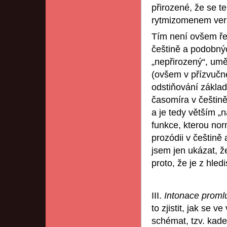
přirozené, že se te
rytmizomenem ver
Tím není ovšem řeč
češtině a podobnýc
„nepřirozený“, umě
(ovšem v přízvučné
odstiňování základ
časomíra v češtin
a je tedy větším „n
funkce, kterou no
prozódii v češtině
jsem jen ukázat, 
proto, že je z hle
III.
Intonace promlu
to zjistit, jak se 
schémat, tzv. kade