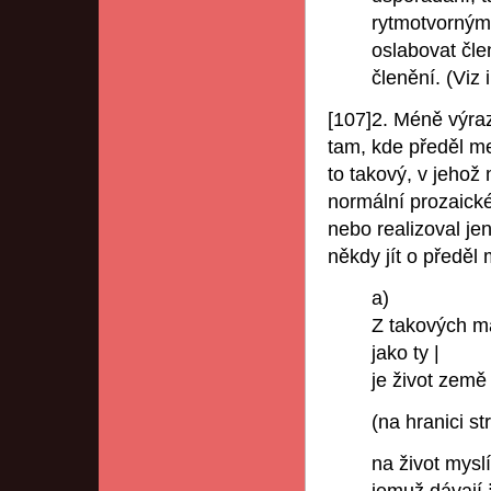
rytmotvorným,
oslabovat čle
členění. (Viz i
[107]2. Méně výra
tam, kde předěl me
to takový, v jehož
normální prozaické
nebo realizoval je
někdy jít o předěl 
a)
Z takových m
jako ty |
je život zem
(na hranici str
na život myslí