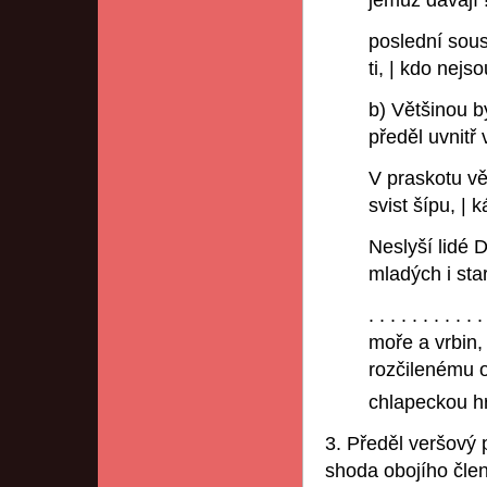
jemuž dávají 
poslední sou
ti, | kdo nej
b) Většinou b
předěl uvnitř 
V praskotu vět
svist šípu, |
Neslyší lidé D
mladých i sta
. . . . . . . . . . .
moře a vrbin, 
rozčilenému ot
chlapeckou 
3. Předěl veršový p
shoda obojího člen