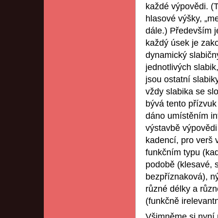
každé výpovědi. (T
hlasové výšky, „mel
dále.) Především j
každý úsek je zak
dynamický slabičný
jednotlivých slabik
jsou ostatní slabi
vždy slabika se sl
bývá tento přízvuk
dáno umístěním in
výstavbě výpovědi 
kadencí, pro verš v
funkčním typu (kad
podobě (klesavé, s
bezpříznaková), ný
různé délky a různ
(funkčně irelevantní
Všimněme si nyní p