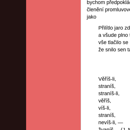
bychom předpokláda
členění promluvové
jako
Přilítlo jaro z
a všude plno 
vše tlačilo se
že snilo sen 
(V. H
Věříš-li,
straníš,
straníš-li,
věříš,
víš-li,
straníš,
nevíš-li, —
žvaníš. (J. 