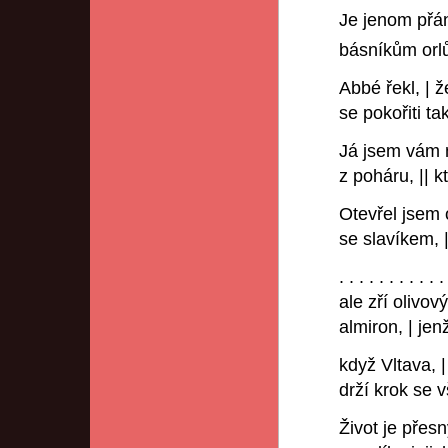
Je jenom př
básníkům or
Abbé řekl, | ž
se pokořiti 
Já jsem vám ne
z poháru, || k
Otevřel jsem 
se slavíkem, 
. . . . . . . . . . .
ale zří olivový
almiron, | je
když Vltava, |
drží krok se
Život je přesn