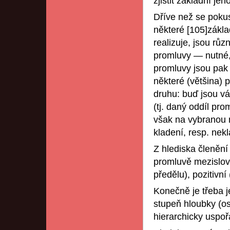
zjistit základní je
Dříve než se pokus
některé [105]zákla
realizuje, jsou rů
promluvy — nutné, 
promluvy jsou pak
některé (většina) 
druhu: buď jsou vá
(tj. daný oddíl pr
však na vybranou m
kladení, resp. nekl
Z hlediska členěn
promluvě mezislov
předělu), pozitivní
Konečně je třeba j
stupeň hloubky (ost
hierarchicky uspoř