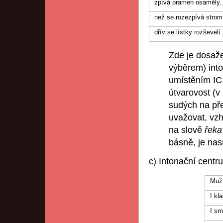
zpívá pramen osamělý, 
než se rozezpívá strom,
dřív se lístky rozševelí
Zde je dosaže
výběrem) into
umístěním IC.
útvarovost (v
sudých na pře
uvažovat, vzh
na slově
řeka
básně, je na
c) Intonační centr
Muž 
I kla
I sm