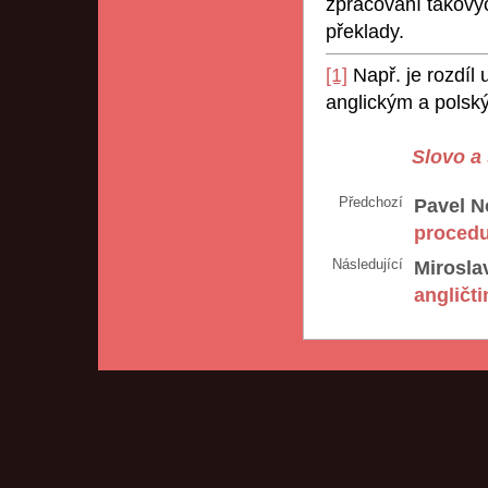
zpracování takovýc
překlady.
[1]
Např. je rozdíl 
anglickým a polsk
Slovo a 
Předchozí
Pavel N
procedu
Následující
Mirosla
angličti