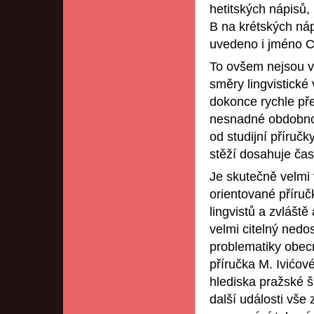
hetitských nápisů,
B na krétských náp
uvedeno i jméno C
To ovšem nejsou vý
směry lingvistické
dokonce rychle pře
nesnadné obdobnou
od studijní příruč
stěží dosahuje čas
Je skutečně velmi 
orientované příruč
lingvistů a zvláště
velmi citelný nedo
problematiky obecné
příručka M. Ivićov
hlediska pražské š
další události vše