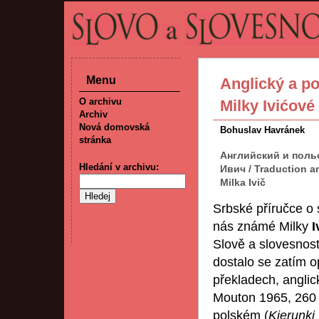
Menu
Anglický a po
O archivu
Milky Ivićové
Archiv
Nová domovská
Bohuslav Havránek
stránka
Английский и поль
Hledání v archivu:
Ивич / Traduction a
Milka Ivič
Srbské příručce o 
nás známé Milky
I
Slově a slovesnosti
dostalo se zatím 
překladech, anglic
Mouton 1965, 260 s
polském (
Kierunki