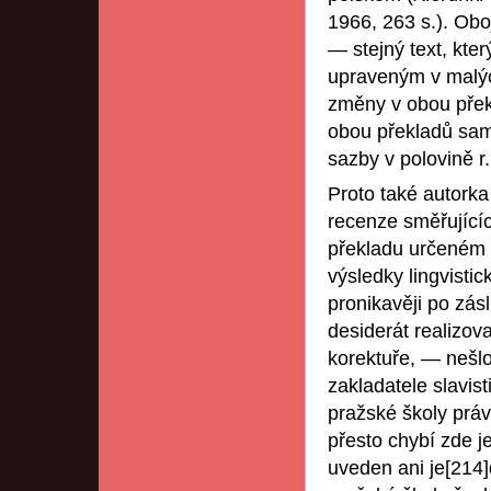
1966, 263 s.). Obo
— stejný text, kte
upraveným v malýc
změny v obou pře
obou překladů sam
sazby v polovině r
Proto také autorka
recenze směřujícíc
překladu určeném p
výsledky lingvisti
pronikavěji po zásl
desiderát realizova
korektuře, — nešlo-
zakladatele slavist
pražské školy práv
přesto chybí zde je
uveden ani je[214]