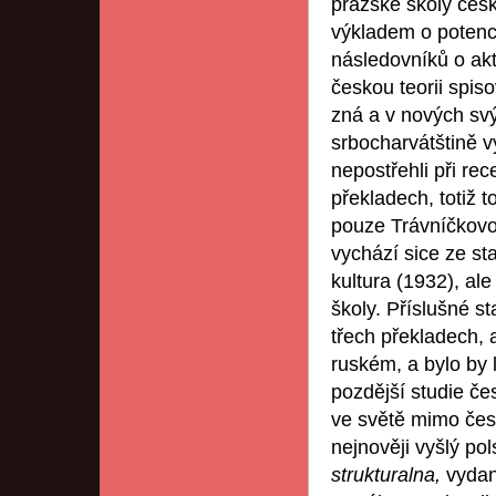
pražské školy česk
výkladem o potenci
následovníků o akt
českou teorii spis
zná a v nových svý
srbocharvátštině v
nepostřehli při rec
překladech, totiž 
pouze Trávníčkovo
vychází sice ze st
kultura (1932), al
školy. Příslušné s
třech překladech, 
ruském, a bylo by 
pozdější studie če
ve světě mimo čes
nejnověji vyšlý po
strukturalna,
vydan