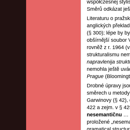
współczesnej styli
Směrů odkázat ješ
Literaturu o pražs
anglických překlad
(§ 300); lépe by b
obšírnější soubor
rovněž z r. 1964 (
strukturalismu ne
napravlenija struk
nemohla ještě uv
Prague
(Bloomingt
Drobné úpravy jsou
směrech u metody d
Garwinovy (§ 42), 
422 a zejm. v § 42
nesemantičnu
… 
proložené „neseman
gramatical structur