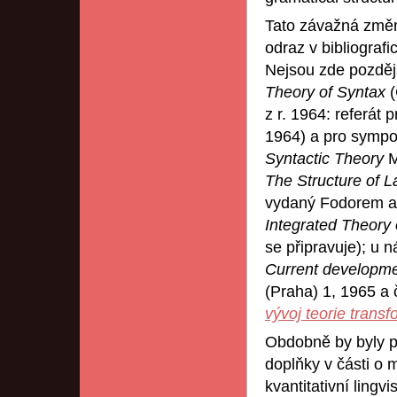
Tato závažná změn
odraz v bibliografi
Nejsou zde pozděj
Theory of Syntax
z r. 1964: referát p
1964) a pro symp
Syntactic Theory
M
The Structure of 
vydaný Fodorem a 
Integrated Theory 
se připravuje); u n
Current developme
(Praha) 1, 1965 a 
vývoj teorie trans
Obdobně by byly po
doplňky v části o 
kvantitativní lingv