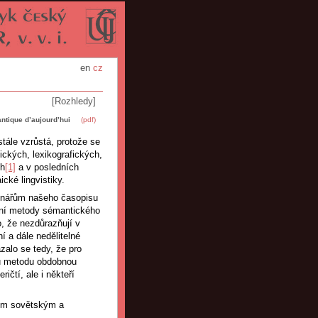
en
cz
[Rozhledy]
tique d’aujourd’hui
(pdf)
stále vzrůstá, protože se
gických, lexikografických,
ch
[1]
a v posledních
ické lingvistiky.
tenářům našeho časopisu
ční metody sémantického
o, že nezdůrazňují v
 a dále nedělitelné
zalo se tedy, že pro
ou metodu obdobnou
ičtí, ale i někteří
tům sovětským a