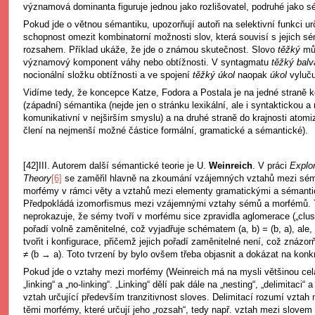
významová dominanta figuruje jednou jako rozlišovatel, podruhé jako s
Pokud jde o větnou sémantiku, upozorňují autoři na selektivní funkci urč
schopnost omezit kombinatorní možnosti slov, která souvisí s jejich
rozsahem. Příklad ukáže, že jde o známou skutečnost. Slovo
těžký
mů
významový komponent váhy nebo obtížnosti. V syntagmatu
těžký bal
nocionální složku obtížnosti a ve spojení
těžký úkol
naopak
úkol
vyluču
Vidíme tedy, že koncepce Katze, Fodora a Postala je na jedné straně k
(západní) sémantika (nejde jen o stránku lexikální, ale i syntaktickou a
komunikativní v nejširším smyslu) a na druhé straně do krajnosti atomi
člení na nejmenší možné částice formální, gramatické a sémantické).
[42]III. Autorem další sémantické teorie je U.
Weinreich
. V práci
Explo
Theory
[6]
se zaměřil hlavně na zkoumání vzájemných vztahů mezi sém
morfémy v rámci věty a vztahů mezi elementy gramatickými a sémant
Předpokládá izomorfismus mezi vzájemnými vztahy sémů a morfémů. Tv
neprokazuje, že sémy tvoří v morfému sice zpravidla aglomerace („cluster
pořadí volně zaměnitelné, což vyjadřuje schématem (a, b) = (b, a), ale,
tvořit i konfigurace, přičemž jejich pořadí zaměnitelné není, což znáz
≠ (b → a). Toto tvrzení by bylo ovšem třeba objasnit a dokázat na konk
Pokud jde o vztahy mezi morfémy (Weinreich má na mysli většinou celá 
„linking“ a „no-linking“. „Linking“ dělí pak dále na „nesting“, „delimitaci“ 
vztah určující především tranzitivnost sloves. Delimitací rozumí vzt
těmi morfémy, které určují jeho „rozsah“, tedy např. vztah mezi slovem