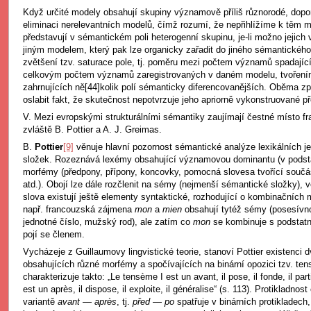
Když určité modely obsahují skupiny významově příliš různorodé, dopor
eliminaci nerelevantních modelů, čímž rozumí, že nepřihlížíme k těm 
představují v sémantickém poli heterogenní skupinu, je-li možno jejich 
jiným modelem, který pak lze organicky zařadit do jiného sémantického 
zvětšení tzv. saturace pole, tj. poměru mezi počtem významů spadajíc
celkovým počtem významů zaregistrovaných v daném modelu, tvořením tz
zahrnujících ně[44]kolik polí sémanticky diferencovanějších. Oběma zp
oslabit fakt, že skutečnost nepotvrzuje jeho apriorně vykonstruované p
V. Mezi evropskými strukturálními sémantiky zaujímají čestné místo fr
zvláště B. Pottier a A. J. Greimas.
B.
Pottier
[9]
věnuje hlavní pozornost sémantické analýze lexikálních jed
složek. Rozeznává lexémy obsahující významovou dominantu (v podstat
morfémy (předpony, přípony, koncovky, pomocná slovesa tvořící součá
atd.). Obojí lze dále rozčlenit na sémy (nejmenší sémantické složky), 
slova existují ještě elementy syntaktické, rozhodující o kombinačních
např. francouzská zájmena
mon
a
mien
obsahují tytéž sémy (posesívno
jednotné číslo, mužský rod), ale zatím co
mon
se kombinuje s podsta
pojí se členem.
Vycházeje z Guillaumovy lingvistické teorie, stanoví Pottier existenci 
obsahujících různé morfémy a spočívajících na binární opozici tzv. ten
charakterizuje takto: „Le tensème I est un avant, il pose, il fonde, il par
est un après, il dispose, il exploite, il généralise“ (s. 113). Protikladno
variantě
avant
—
après
, tj.
před
—
po
spatřuje v binárních protikladec