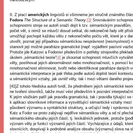
II. Z prací
amerických
lingvistů si všimneme jen stručně známého člán
Fodora
The Structure of a Semantic Theory
.
[3]
Srovnáváním schopnost
schopnostmi stroje se autoři snaží dojít k tzv. sémantickým pravidlům,
počet vět, s nimiž se mluvčí dosud setkal, do nekonečné řady vět přís
umožňují pochopit každou větu z nekonečného počtu vět, které je v 
utvořit, poznat její případnou sémantickou nesprávnost (nesmyslnost) 
stanovit její možné parafráze gramatické (např. vyjádření pasívní vazbo
Protože jde Katzovi a Fodorovi především o potřeby strojového překladu
úkolem „sémantické teorie“
[4]
je zkoumat schopnosti mluvčích vytvářet
věty, postihovat jejich abnormálnost nebo mnohoznačnost, s pomocí ko
mnohoznačnost eliminovat, tvořit nebo identifikovat parafráze daných vě
sémantické interpretace je pak třeba podle autorů doplnit teorií kontex
a sémantickými vztahy, jak uvnitř věty, tak i mezi větami daného proje
[41]Z tohoto hlediska autoři tvrdí, že předmětem jejich sémantické teorie
ne tvoření slovníků, takže musí vést především k poznání interpretačn
K jejím složkám patří jak pravidla gramatická, tak i pravidla týkající se
k aplikaci slovníkové informace a vysvětlující sémantické vztahy mez
působení významu a syntaktické struktury, a určující tedy i správnou int
Katz a Fodor se proto zabývají nejdříve sémantikou věty a od ní přech
sémantického obsahu jejích částí, tj. lexikálních jednotek, protože (podl
význam věty je funkcí významů jejích částí. Vycházejíce z údajů, které
slovnících, dospívají k podrobné analýze obsahu (významu) slova na s