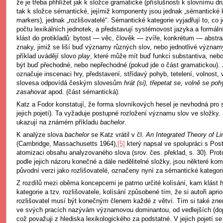
že je třeba přihlížet jak k složce gramatické (příslušnosti k slovnímu dru
tak k složce sémantické, jejímiž komponenty jsou jednak „sémantické 
markers), jednak „rozlišovatelé“. Sémantické kategorie vyjadřují to, co
počtu lexikálních jednotek, a představují systémovost jazyka a formální
klást do protikladů: bytost — věc, člověk — zvíře, konkrétum — abstra
znaky, jimiž se liší buď významy různých slov, nebo jednotlivé význam
příklad uvádějí slovo
play
, které může mít buď funkci substantiva, neb
být buď přechodné, nebo nepřechodné (pokud jde o část gramatickou).
označuje inscenaci hry, představení, střídavý pohyb, tetelení, volnost, v
slovesa odpovídá českým slovesům
hrát (si), třepetat se, volně se poh
zasahovat
apod. (část sémantická).
Katz a Fodor konstatují, že forma slovníkových hesel je nevhodná pro s
jejich pojetí). Ta vyžaduje postupné rozložení významu slov ve složky. J
ukazují na známém příkladu
bachelor
.
K analýze slova
bachelor
se Katz vrátil v čl.
An Integrated Theory of Li
(Cambridge, Massachusetts 1964),
[5]
který napsal ve spolupráci s Post
atomizaci obsahu analyzovaného slova (srov. čes. překlad, s. 30). Prot
podle jejich názoru konečné a dále nedělitelné složky, jsou některé kom
původní verzi jako rozlišovatelé, označeny nyní za sémantické kategori
Z rozdílů mezi oběma koncepcemi je patrno určité kolísání, kam klást 
kategorie a tzv. rozlišovatele, kolísání způsobené tím, že si autoři aprio
rozlišovatel musí být konečným členem každé z větví. Tím si také znem
ve svých pracích nazývám významovou dominantou, od vedlejších (do
což považuji z hlediska lexikologického za podstatné. V jejich pojetí se