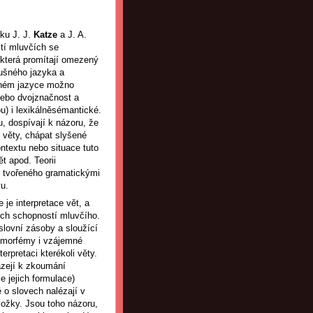
ku J. J.
Katze
a J. A.
í mluvčích se
 která promítají omezený
lušného jazyka a
daném jazyce možno
nebo dvojznačnost a
u) i lexikálněsémantické.
, dospívají k názoru, že
 věty, chápat slyšené
ntextu nebo situace tuto
t apod. Teorii
tu tvořeného gramatickými
vu.
 je interpretace vět, a
ích schopností mluvčího.
 slovní zásoby a sloužící
i morfémy i vzájemné
erpretaci kterékoli věty.
ázejí k zkoumání
e jejich formulace)
 o slovech nalézají v
ložky. Jsou toho názoru,