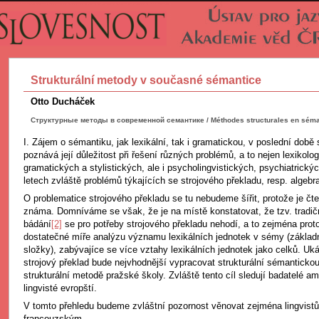
Strukturální metody v současné sémantice
Otto Ducháček
Структурные методы в современной семантике / Méthodes structurales en séman
I. Zájem o sémantiku, jak lexikální, tak i gramatickou, v poslední době 
poznává její důležitost při řešení různých problémů, a to nejen lexikolo
gramatických a stylistických, ale i psycholingvistických, psychiatrický
letech zvláště problémů týkajících se strojového překladu, resp. algebra
O problematice strojového překladu se tu nebudeme šířit, protože je č
známa. Domníváme se však, že je na místě konstatovat, že tzv. tradi
bádání
[2]
se pro potřeby strojového překladu nehodí, a to zejména prot
dostatečné míře analýzu významu lexikálních jednotek v sémy (základní
složky), zabývajíce se více vztahy lexikálních jednotek jako celků. Uká
strojový překlad bude nejvhodnější vypracovat strukturální sémantick
strukturální metodě pražské školy. Zvláště tento cíl sledují badatelé amer
lingvisté evropští.
V tomto přehledu budeme zvláštní pozornost věnovat zejména lingvis
francouzským.