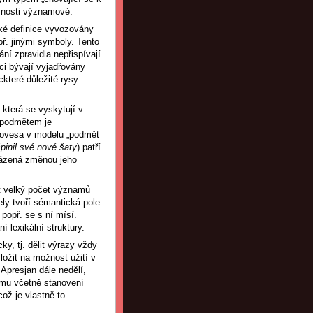
ůznosti významové.
cké definice vyvozovány
př. jinými symboly. Tento
ní zpravidla nepřispívají
ci bývají vyjadřovány
které důležité rysy
která se vyskytují v
ž podmětem je
lovesa v modelu „podmět
pinil své nové šaty
) patří
ovázená změnou jeho
it velký počet významů
ely tvoří sémantická pole
popř. se s ní mísí.
 lexikální struktury.
y, tj. dělit výrazy vždy
zložit na možnost užití v
Apresjan dále nedělí,
amu včetně stanovení
ož je vlastně to