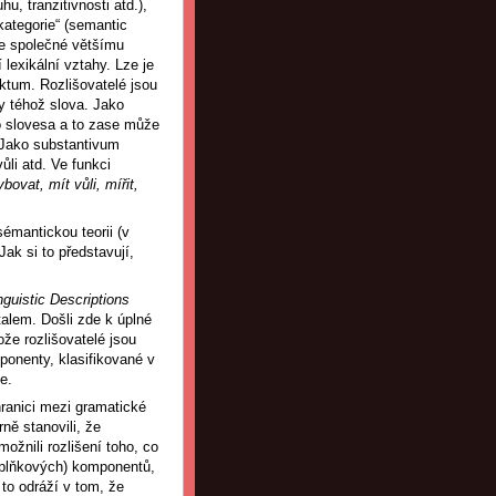
hu, tranzitivnosti atd.),
kategorie“ (semantic
 je společné většímu
 lexikální vztahy. Lze je
ktum. Rozlišovatelé jsou
y téhož slova. Jako
o slovesa a to zase může
 Jako substantivum
ůli atd. Ve funkci
ybovat, mít vůli, mířit,
émantickou teorii (v
ak si to představují,
nguistic Descriptions
alem. Došli zde k úplné
ože rozlišovatelé jsou
ponenty, klasifikované v
e.
hranici mezi gramatické
rně stanovili, že
ožnili rozlišení toho, co
plňkových) komponentů,
 to odráží v tom, že