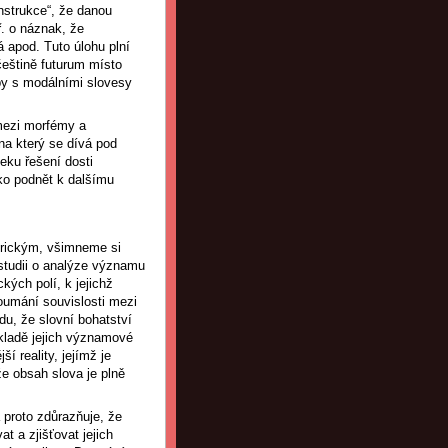
nstrukce“, že danou
. o náznak, že
 apod. Tuto úlohu plní
češtině futurum místo
zby s modálními slovesy
mezi morfémy a
na který se dívá pod
eku řešení dosti
ko podnět k dalšímu
merickým, všimneme si
 studii o analýze významu
kých polí, k jejichž
koumání souvislosti mezi
du, že slovní bohatství
základě jejich významové
í reality, jejímž je
že obsah slova je plně
a proto zdůrazňuje, že
 a zjišťovat jejich