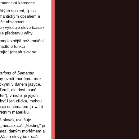
émantická kategorie.
itých spojení, tj. na
 sémantickým obsahem a
že obsahovat
van
vylučuje slovo
balvan
je představu váhy.
omplexnější než tradiční
 nadto o funkci
zující (obsah slov se
rations of Semantic
y uvnitř morfému, mezi
ickými v daném jazyce.
rdí, ale dost jasně
“), v nichž je jejich
 byť i jen zřídka, mohou
orňuje schématem (a → b)
rétním materiálu.
slova), rozlišuje
a „modalizaci“. „Nesting“ je
ah mezi daným morfémem a
žáci
a slovy
tito
,
naši
,