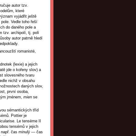
učuje autor tzv.
modelům, které
význam vyjádřit ještě
pole. Vedle toho řeší
ích do daného pole a
v. archipolí, tj. polí
ůsoby autor patrně hledí
ředpoklady.
ancouzští romanisté,
notek (lexie) a jejich
ě jde o kořeny slov) a
st slovesného tvaru
vedle nichž v obsahu
 možnostech daných slov,
st, první osoba,
tným jménem,
mien
se
dvou sémantických tříd
sémů. Pottier je
ticularise. Le tensème II
st obou tensémů v jejich
h, např. čas minulý — čas