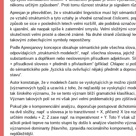
někomu určitým způsobem“. Proti tomu různost struktur je signálem r
Apresjan je přesvědčen, že v strukturální lingvistice musí být sémanti
ze vztahů strukturních a tyto vztahy je vhodné označovat číslicemi, po
způsob se sice v posledních letech velmi rozšířil, ale podobná označová
k ujasnění, ale naopak spíše k zatemnění smyslu. Velmi složitými vzor
skutečnosti velmi prosté a obecně známé. Na druhé straně zůstávají lec
takovými zobecňujícími symboly nepostiženy.
Podle Apresjanovy koncepce obsahuje sémantické pole všechna slova, 
odpovídajících „strukturních modelech“, např. všechna slovesa, jejich
substantivum a doplňkem nebo neslovesným přísudkem adjektivum. S
+ přísudkové sloveso + předmět s přívlastkem“ (příklad:
Chlapec si poš
do sémantického pole „fyzická síla ovlivňující nějaký předmět a dopr
stavu“.
Autor konstatuje, že v modelech často se vyskytujících je možno zjist
(významových typů) a uzavírá z toho, že nejčastěji se vyskytující mod
tak širokého významu, že se tento význam blíží gramatické klasifikaci, 
Význam takových polí se mi však jeví velmi problematický pro zjišťování
Pokud jde o komponenciální analýzu, doporučuje postupovat dichotomick
na dvě složky, např. u slovesa je to tranzitivnost + X, přičemž X lze ro
určitém modelu + Z; Z zase např. na imperativnost + Y. Toto Y však už 
ačkoli právě teprve na tomto stupni by došlo k analýze vlastního význ
významové dominanty (hlavního, zpravidla nocionálního komponentu), c
nejdůležitější.