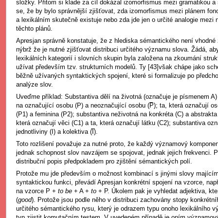
složky. Přitom si klade za cíl dokázal izomorfismus mezi gramatikou
se, že by bylo správnější zjišťovat, zda izomorfismus mezi plánem fo
a lexikálním skutečně existuje nebo zda jde jen o určité analogie mezi 
těchto plánů.
Apresjan správně konstatuje, že z hlediska sémantického není vhodné zj
nýbrž že je nutné zjišťovat distribuci určitého významu slova. Žádá, a
lexikálních kategorií i slovních skupin byla založena na zkoumání struk
užívat především tzv. strukturních modelů. Ty [43]však chápe jako sc
běžně užívaných syntaktických spojení, které si formalizuje po předch
analýze slov.
Uveďme příklad: Substantiva dělí na životná (označuje je písmenem A) a
na označující osobu (P) a neoznačující osobu (P̅); ta, která označují o
(P1) a feminina (P2); substantiva neživotná na konkréta (C) a abstrakta 
která označují věci (C1) a ta, která označují látku (C2); substantiva ozn
jednotliviny (I) a kolektiva (I̅).
Toto rozlišení považuje za nutné proto, že každý významový komponent
jednak schopnost slov navzájem se spojovat, jednak jejich frekvenci. Pr
distribuční popis předpokladem pro zjištění sémantických polí.
Protože mu jde především o možnost kombinací s jinými slovy majícím
syntaktickou funkci, převádí Apresjan konkrétní spojení na vzorce, nap
na vzorce P +
to be
+ A +
to
+ P. Úkolem pak je vyhledat adjektiva, kt
(
good
). Protože jsou podle něho v distribuci zachovány stopy konkrét
určitého sémantického rysu, který je odrazem typu onoho lexikálního
typ zjistit komutačním testem. V uvedeném případě je oním významov