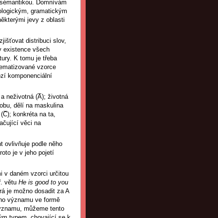
 a sémantikou. Domnívám
nologickým, gramatickým
některými jevy z oblasti
išťovat distribuci slov,
by existence všech
tury. K tomu je třeba
hematizované vzorce
ozí komponenciální
 neživotná (A̅); životná
sobu, dělí na maskulina
(C̅); konkréta na ta,
ačující věci na
 ovlivňuje podle něho
oto je v jeho pojetí
i v daném vzorci určitou
ř. větu
He is good to you
erá je možno dosadit za A
ního významu ve formě
 významu, můžeme tento
ým typem „chovající se k