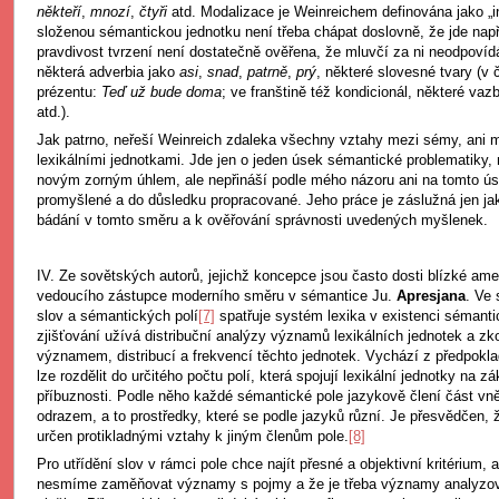
někteří
,
mnozí
,
čtyři
atd. Modalizace je Weinreichem definována jako „i
složenou sémantickou jednotku není třeba chápat doslovně, že jde např
pravdivost tvrzení není dostatečně ověřena, že mluvčí za ni neodpovídá
některá adverbia jako
asi
,
snad
,
patrně
,
prý
, některé slovesné tvary (v 
prézentu:
Teď už bude doma
; ve franštině též kondicionál, některé va
atd.).
Jak patrno, neřeší Weinreich zdaleka všechny vztahy mezi sémy, ani 
lexikálními jednotkami. Jde jen o jeden úsek sémantické problematiky, 
novým zorným úhlem, ale nepřináší podle mého názoru ani na tomto ús
promyšlené a do důsledku propracované. Jeho práce je záslužná jen ja
bádání v tomto směru a k ověřování správnosti uvedených myšlenek.
IV. Ze sovětských autorů, jejichž koncepce jsou často dosti blízké a
vedoucího zástupce moderního směru v sémantice Ju.
Apresjana
. Ve
slov a sémantických polí
[7]
spatřuje systém lexika v existenci sémantic
zjišťování užívá distribuční analýzy významů lexikálních jednotek a z
významem, distribucí a frekvencí těchto jednotek. Vychází z předpokla
lze rozdělit do určitého počtu polí, která spojují lexikální jednotky na 
příbuznosti. Podle něho každé sémantické pole jazykově člení část vnějš
odrazem, a to prostředky, které se podle jazyků různí. Je přesvědčen, 
určen protikladnými vztahy k jiným členům pole.
[8]
Pro utřídění slov v rámci pole chce najít přesné a objektivní kritérium, 
nesmíme zaměňovat významy s pojmy a že je třeba významy analyzovat