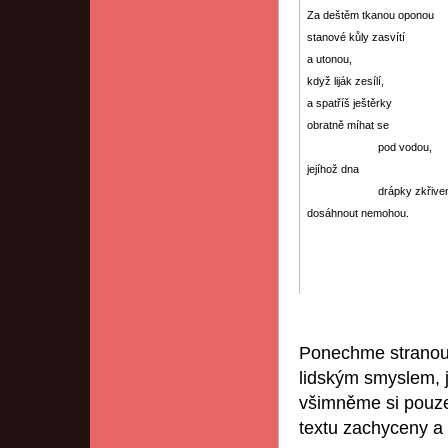
Za deštěm tkanou oponou
stanové kůly zasvítí
a utonou,
když liják zesílí,
a spatříš ještěrky
obratně míhat se
pod vodou,
jejíhož dna
drápky zkřive
dosáhnout nemohou.
Ponechme stranou 
lidským smyslem, 
všimněme si pouze
textu zachyceny a