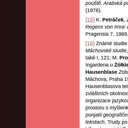
pouště. Arabská poe
(1976).
[15]
K.
Petráček
,
Regens von Imra’ 
Pragensia 7, 1969
[16]
Známé studie
Máchovské studie
také I, 121; M.
Pro
Ingardena u
Żółk
Hausenblase
Zob
Máchova, Praha 1
Hausenblasova ter
zvláštních okolno
organizace jazykov
prostoru s myšlenk
ponjatii geografič
tekstach
, Trudy p