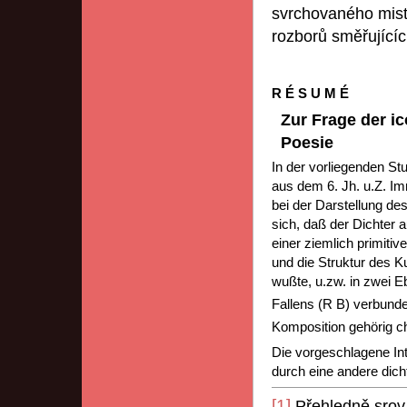
svrchovaného mist
rozborů směřující
R É S U M É
Zur Frage der i
Poesie
In der vorliegenden St
aus dem 6. Jh. u.Z. I
bei der Darstellung de
sich, daß der Dichter 
einer ziemlich primiti
und die Struktur des K
wußte, u.zw. in zwei 
Fallens (R B) verbund
Komposition gehörig ch
Die vorgeschlagene Int
durch eine andere dicht
[1]
Přehledně srov