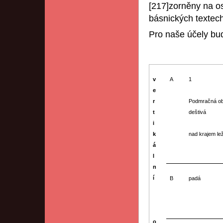
[217]zorněny na os
básnických textec
Pro naše účely bu
v
A
1
e
r
Podmračná ob
t
deštivá
i
k
nad krajem le
á
l
n
í
B
padá
o