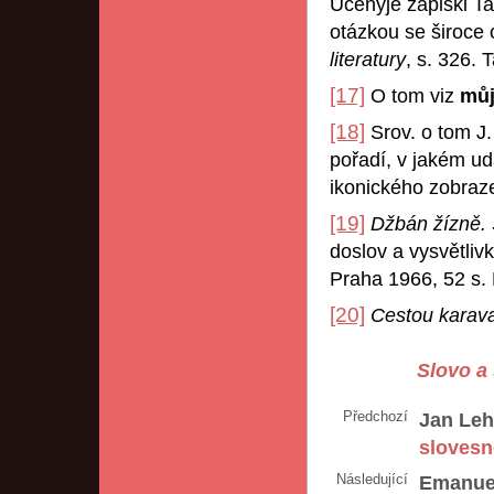
Učenyje zapiski Ta
otázkou se široce o
literatury
, s. 326.
[17]
O tom viz
mů
[18]
Srov. o tom J
pořadí, v jakém ud
ikonického zobraze
[19]
Džbán žízně. 
doslov a vysvětliv
Praha 1966, 52 s. 
[20]
Cestou karav
Slovo a 
Předchozí
Jan Leh
slovesn
Následující
Emanuel