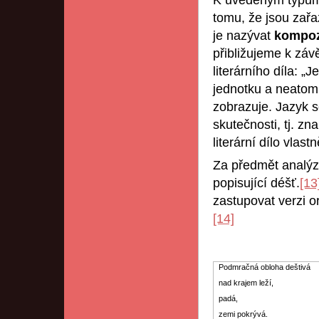
K uvedeným typům 
tomu, že jsou zař
je nazývat
kompoz
přibližujeme k záv
literárního díla: 
jednotku a neatomi
zobrazuje. Jazyk 
skutečnosti, tj. z
literární dílo vlas
Za předmět analýz
popisující déšť.
[13
zastupovat verzi o
[14]
Podmračná obloha deštivá
nad krajem leží,
padá,
zemi pokrývá.