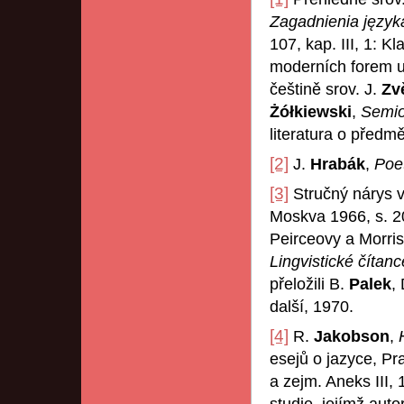
Zagadnienia język
107, kap. III, 1: K
moderních forem
češtině srov. J.
Zv
Żółkiewski
,
Semio
literatura o předmě
[2]
J.
Hrabák
,
Poe
[3]
Stručný nárys v
Moskva 1966, s. 2
Peirceovy a Morris
Lingvistické čítanc
přeložili B.
Palek
,
další, 1970.
[4]
R.
Jakobson
,
esejů o jazyce, P
a zejm. Aneks III, 
studie, jejímž aut