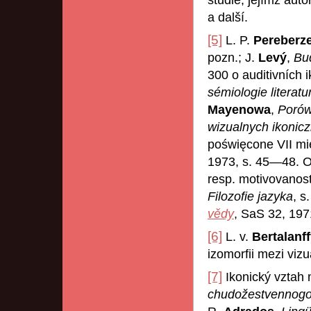
a další.
[5]
L. P.
Pereberz
pozn.; J.
Levý
,
Bud
300 o auditivních 
sémiologie literat
Mayenowa
,
Porów
wizualnych ikonic
poświęcone VII m
1973, s. 45—48. O 
resp. motivovanos
Filozofie jazyka
, s
vědy
, SaS 32, 19
[6]
L. v.
Bertalanf
izomorfii mezi viz
[7]
Ikonický vztah
chudožestvennogo