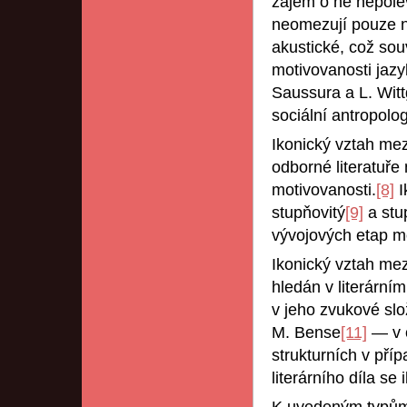
zájem o ně nepolev
neomezují pouze na 
akustické, což sou
motivovanosti jazy
Saussura a L. Witt
sociální antropolog
Ikonický vztah me
odborné literatuře
motivovanosti.
[8]
I
stupňovitý
[9]
a stup
vývojových etap m
Ikonický vztah me
hledán v literární
v jeho zvukové slo
M. Bense
[11]
— v o
strukturních v př
literárního díla se 