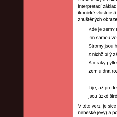
interpretací zákla
ikonické vlastnosti
zhuštěných obraze
Kde je zem? B
jen samou vo
Stromy jsou h
z nichž bílý z
A mraky pytl
zem u dna roz
Lije, až pro t
jsou úzké šir
V této verzi je si
nebeské jevy) a pod