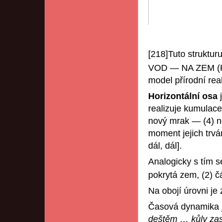
[218]Tuto struktur
VOD — NA ZEM (PO
model přírodní real
Horizontální osa
realizuje kumulace
nový mrak — (4) n
moment jejich trv
dál, dál].
Analogicky s tím s
pokrytá zem, (2) č
Na obojí úrovni je
Časová dynamika je
deštěm … kůly zasví