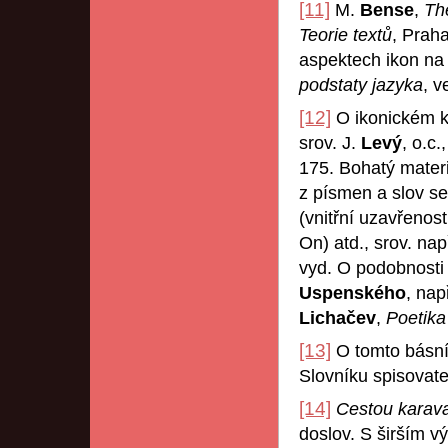
[11]
M.
Bense
,
Th
Teorie textů
, Praha
aspektech ikon na 
podstaty jazyka
, v
[12]
O ikonickém k
srov. J.
Levý
, o.c.
175. Bohatý materi
z písmen a slov ses
(vnitřní uzavřenos
On) atd., srov. nap
vyd. O podobnosti 
Uspenského
, nap
Lichačev
,
Poetika 
[13]
O tomto básníko
Slovníku spisovate
[14]
Cestou karav
doslov. S širším 