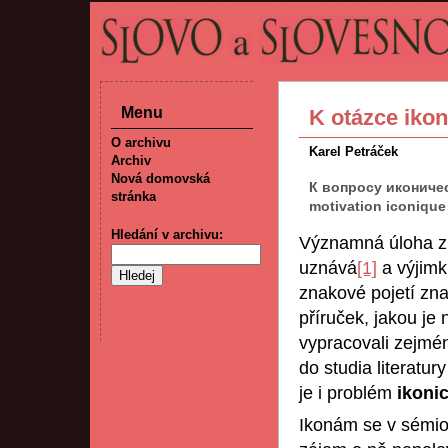
Menu
K otázce ikon
O archivu
Karel Petráček
Archiv
Nová domovská
К вопросу иконичес
stránka
motivation iconique
Hledání v archivu:
Významná úloha zn
uznává
[1]
a výjimk
znakové pojetí zna
příruček, jakou je
vypracovali zejmén
do studia literatur
je i problém
ikoni
Ikonám se v sémio