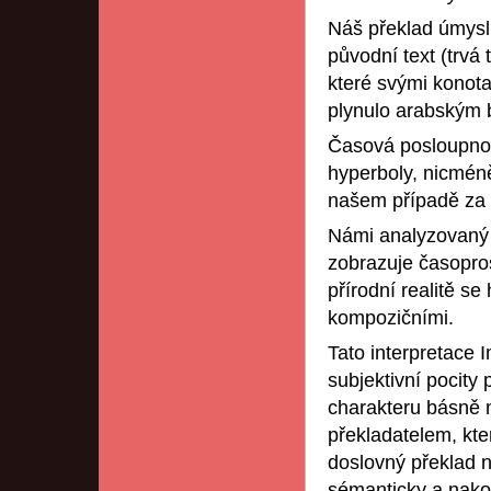
Náš překlad úmysln
původní text (trvá 
které svými konot
plynulo arabským 
Časová posloupnost
hyperboly, nicmén
našem případě za 
Námi analyzovaný t
zobrazuje časopro
přírodní realitě se
kompozičními.
Tato interpretace 
subjektivní pocity
charakteru básně m
překladatelem, kte
doslovný překlad n
sémanticky a nakon