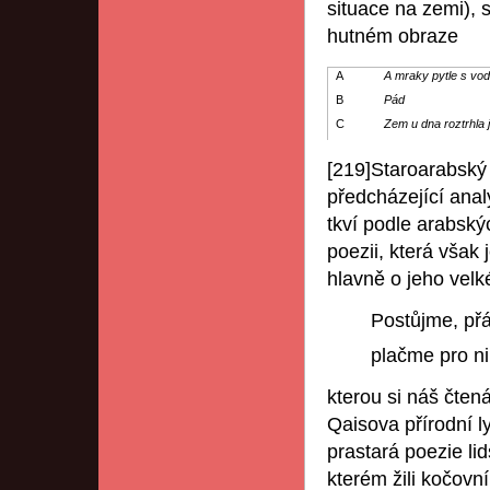
situace na zemi), 
hutném obraze
A
A mraky pytle s vo
B
Pád
C
Zem u dna roztrhla 
[219]Staroarabský b
předcházející analýz
tkví podle arabskýc
poezii, která však
hlavně o jeho velk
Postůjme, přá
plačme pro n
kterou si náš čten
Qaisova přírodní l
prastará poezie li
kterém žili kočovn