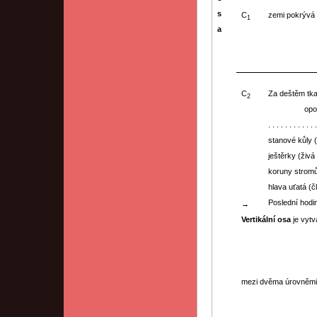
s
C
zemi pokrývá
1
a
C
Za deštěm tk
2
opon
. . . . . . . . . . . 
stanové kůly (
ještěrky (živá
koruny stromů
hlava uťatá (
Poslední hodi
→
Vertikální osa
je vyt
mezi dvěma úrovněmi