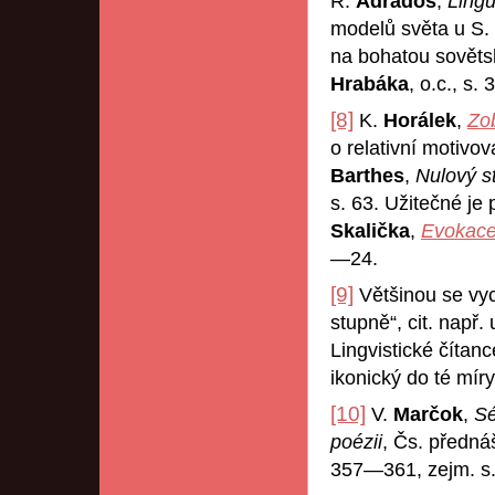
R.
Adrados
,
Lingü
modelů světa u S.
na bohatou sovětsk
Hrabáka
, o.c., s.
[8]
K.
Horálek
,
Zob
o relativní motivo
Barthes
,
Nulový s
s. 63. Užitečné je
Skalička
,
Evokace 
—24.
[9]
Většinou se vyc
stupně“, cit. např.
Lingvistické čítanc
ikonický do té míry
[10]
V.
Marčok
,
Sé
poézii
, Čs. předná
357—361, zejm. s.