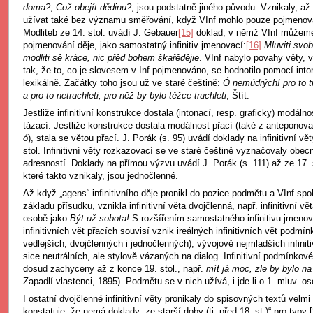
doma?
,
Což obejít dědinu?
, jsou podstatně jiného původu. Vznikaly, až 
užívat také bez významu směřování, když VInf mohlo pouze pojmenováv
Modliteb ze 14. stol. uvádí J. Gebauer
[15]
doklad, v němž VInf můžeme
pojmenování děje, jako samostatný infinitiv jmenovací:
[16]
Mluviti svobo
modliti sě kráce, nic přěd bohem škařědějie
. VInf nabylo povahy věty, 
tak, že to, co je slovesem v Inf pojmenováno, se hodnotilo pomocí into
lexikálně. Začátky toho jsou už ve staré češtině:
Ó nemúdrých! pro to tr
a pro to netruchleti, pro něž by bylo těžce truchleti
, Štít.
Jestliže infinitivní konstrukce dostala (intonací, resp. graficky) modálno
tázací. Jestliže konstrukce dostala modálnost přací (také z anteponov
ó
), stala se větou přací. J. Porák (s. 95) uvádí doklady na infinitivní vě
stol. Infinitivní věty rozkazovací se ve staré češtině vyznačovaly obe
adresností. Doklady na přímou výzvu uvádí J. Porák (s. 111) až ze 17. sto
které takto vznikaly, jsou jednočlenné.
Až když „agens“ infinitivního děje pronikl do pozice podmětu a VInf spo
základu přísudku, vznikla infinitivní věta dvojčlenná, např. infinitivní 
osobě jako
Být už sobota!
S rozšířením samostatného infinitivu jmeno
infinitivních vět přacích souvisí vznik ireálných infinitivních vět podmí
vedlejších, dvojčlenných i jednočlenných), vývojově nejmladších infiniti
sice neutrálních, ale stylově vázaných na dialog. Infinitivní podmínkov
dosud zachyceny až z konce 19. stol., např.
mít já moc, zle by bylo n
Zapadlí vlastenci, 1895). Podmětu se v nich užívá, i jde-li o 1. mluv. o
I ostatní dvojčlenné infinitivní věty pronikaly do spisovných textů velm
konstatuje, že nemá doklady „ze starší doby (tj. před 18. st.)“ pro typy 