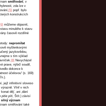
význam
směřování
, v
ybnosti, zda lze v
ování,
[5]
popř. bylo
kterých konstrukcích
[6]
můžeme objasnit,
 stavu minulého k stavu
vány časově rozdílné
metody:
nepromítat
zykově myšlenkovými
oučený jazykovědou,
vnejme s tím výklad
rávníček.
[8]
Nevycházel
é praxe, nýbrž soudil,
řivedlo dokonce k
atnost účelovou“ (s. 169)
7n.).
jejž infinitivní sloveso
 výrazně. VInf v nich
konat děj‘, ani ‚dání
 pitie píti
, Štít.) závisí
l
silný význam
 význam směřování také