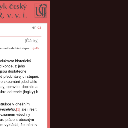
en
cz
[Články]
a méthode historique
(pdf)
odukovat historický
d konce, z jeho
 jsou dostatečně
ě předcházející stupně,
se zkoumání „obohatilo
ty, opravilo, doplnilo a
hu: od teorie (logiky) k
nstrukce v dnešním
 veselého
,
[3]
ale i řešit
 významem všechny
aru práce s obecným
m vykládal, že infinitiv