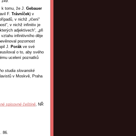
 149.
y k tomu, že J.
Gebauer
avil F.
Trávníček
) v
řípadů, v nichž „rčení“
t“, v nichž infinitiv je
terých adjektivech“, „při
vztahu infinitivního děje
 nevěnoval pozornost
pil J.
Porák
ve své
eusiloval o to, aby svého
vému ucelení poznatků
ho studia slovanské
slavistů v Moskvě, Praha
né spisovné češtině
, NŘ
s. 86.