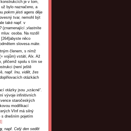
konstrukcích je v tom,
k už bylo naznačeno, a
ypu
pokrm jésti
agens děje
lovesný tvar, nemohl být
ale také např. v
t?
(znamenající ‚vlastníte
. mluv. osoba. Na rozdíl
, [264]abyste něco
 podmětem slovesa
máte
.
ětným členem, s nímž
(= vojům)
vstáti
, Alx. Až
m, přičemž spolu s tím se
strukci (není ještě
vě, např.
Inu, vidět, žes
. doplňovacích otázkách
vací otázky jsou „vzácné“.
í vývoje infinitivních
rekvence staročeských
zkovou modifikací
kterých VInf má silný
ě s dnešním pojetím
4]
ty
, např.
Celý den sedět