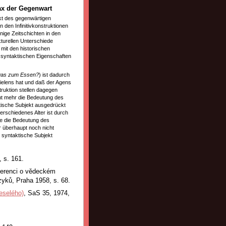
ax der Gegenwart
kt des gegenwärtigen
 den Infinitivkonstruktionen
nige Zeitschichten in den
kturellen Unterschiede
mit den historischen
 syntaktischen Eigenschaften
was zum Essen?
) ist dadurch
zielens hat und daß der Agens
struktion stellen dagegen
icht mehr die Bedeutung des
ktische Subjekt ausgedrückt
verschiedenes Alter ist durch
hne die Bedeutung des
r überhaupt noch nicht
 syntaktische Subjekt
 s. 161.
ferenci o vědeckém
yků, Praha 1958, s. 68.
eselého)
, SaS 35, 1974,