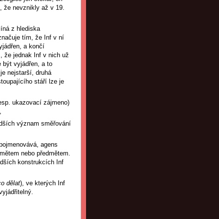
, že nevznikly až v 19.
číná z hlediska
značuje tím, že Inf v ní
yjádřen, a končí
, že jednak Inf v nich už
 být vyjádřen, a to
e nejstarší, druhá
oupajícího stáří lze je
 resp. ukazovací zájmeno)
,
ladších význam směřování
n pojmenovává, agens
podmětem nebo předmětem.
dších konstrukcích Inf
co dělat
), ve kterých Inf
yjádřitelný.