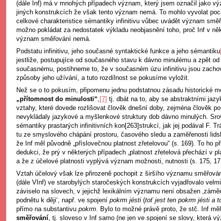
(dále Inf) má v mnohých případech význam, který jsem označil jako 
jiných konstrukcích že však tento význam nemá. To mohlo vyvolat poch
celkové charakteristice sémantiky infinitivu vůbec uvádět význam směř
možno pokládat za nedostatek výkladu neobjasnění toho, proč Inf v ně
význam směřování nemá.
Podstatu infinitivu, jeho současné syntaktické funkce a jeho sémantiku
jestliže, postupujíce od současného stavu k dávno minulému a zpět od
současnému, postihneme to, že v současném úzu infinitivu jsou zacho
způsoby jeho užívání, a tuto rozdílnost se pokusíme vyložit.
Než se o to pokusím, připomenu jednu podstatnou zásadu historické 
„přítomnost do minulosti“
,
[7]
tj. dbát na to, aby se abstraktními ja
vztahy, které dovede rozlišovat člověk dnešní doby, zejména člověk p
nevykládaly jazykové a myšlenkové struktury dob dávno minulých. Sro
sémantiky prastarých infinitivních kon[263]strukcí, jak jej podával F. T
tu ze smyslového chápání prostoru, časového sledu a zaměřenosti lidsk
že Inf měl původně „příslovečnou platnost zřetelovou“ (s. 169). To ho p
dedukci, že prý v některých případech „platnost zřetelová přechází v pl
a že z účelové platnosti vyplývá význam možnosti, nutnosti (s. 175, 17
Vztah účelový však lze přirozeně pochopit z širšího významu směřování, 
(dále VInf) ve starobylých staročeských konstrukcích vyjadřovalo velmi
záviselo na slovech, v jejichž lexikálním významu není obsažen ‚záměr 
podnětu k ději‘, např. ve spojení
pokrm jésti
(
toť jest ten pokrm jésti a to
přímo na substantivu
pokrm
. Bylo to možné právě proto, že stč. Inf mě
směřování
, tj. sloveso v Inf samo (ne jen ve spojení se slovy, která