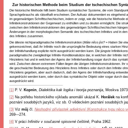
Zur historischen Methode beim Studium der tschechischen Synt
Die historische Methode hilft beim Studium syntaktischer Systeme, die vom Standpun
Sprachgebrauchs als rätselhaft erscheinen. Der Aufsatz dokumentiert es eingehend an
im gegenwärtigen Schrifttschechischen, indem er zeigt, wie die historische Methode ei
Infinitivkonstruktionen der Gegenwart zu enthüllen und zu deuten ermöglicht. Die stru
zwischen den Infinitivkonstruktionen des gegenwärtigen Schrifttschechischen hängen 
Änderungen in der morphologischen Semantik des tschechischen Infinitivs und in den
des Infinitivs zusammen.
Die älteste nichtparadigmatische Infinitivkonstruktion (
Máte něco jíst?
=
Haben Sie et
gekennzeichnet, daß ihr Infinitiv noch die ursprüngliche Bedeutung eines starken Hin
der Infinitivhandlung explizite nicht ausgedrückt werden kann. Die jüngste Infinitivkon
paradigmatische zweigliedrige Infinitiv-Konditionalsätze dar, in welchen der Infinitiv n
Hinzielens hat und in welchen der Agens der Infinitivhandlung sogar durch das synta
wird. Zwischen diesen extremem Fällen liegen die übrigen Infinitivkonstruktionen. Ihr 
die geschwächte Bedeutung des Hinzielens ihres Infinitivs oder durch den Infinitiv o
Hinzielens gegeben, aber auch dadurch, daß der Agens der Infinitivhandlung entwede
ausgedrückt werden kann, oder durch das syntaktische Objekt oder sogar durch das
ausgedrückt wird.
[1]
P. V.
Kopnin
,
Dialektika kak logika i teorija poznanija
, Moskva 1973,
[2]
Na potřebu historického výkladu anomálií ukázal K.
Horálek
na kon
poznání soudobých jazyků, viz sb. O vědeckém poznání soudobých jaz
[3]
Viz
můj
čl.
Neshodný přívlastek adjektivní
(
Konstrukce typu
něco v
269—274.
[4]
V práci
Infinitiv v současné spisovné češtině
, Praha 1962.