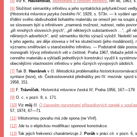
[5]
Viz K.
Hausenblas
,
Monografie o českém infinitivu
, NŘ 46, 1963, s.
[6]
Složitost sémantiky infinitivu a jeho syntaktická polyfunkčnost vedl
(
Historická mluvnice jazyka českého IV
, 1929, s. 573n. — k vydání upr
třídění svého obdivuhodně bohatého materiálu se omezil jen na soupis p
se slovesem
býti
a infinitivem „znamená možnost, nutnost, nebo povinnos
„při mnohých slovesích jiných“, „při některých substantivech …“, „při něk
některých adverbiích“, aniž sémantiku těchto výrazů vyložil. Nedotkl se 
k jeho agentu, ani děje slovesa v Inf ke skutečnosti (jeho modálnosti),
významu směřování u staročeského infinitivu. — Podstatně dále postou
monografii
Vývoj infinitivních vět v češtině
, Praha 1967, třebaže ještě n
cenného materiálu a výkladů jednotlivých konstrukcí využil k systémo
obecnějšími vlastnostmi infinitivu v jeho různých vývojových údobích.
[7]
Tak B.
Havránek
v čl.
Metodická problematika historickosrovnávací
syntaxe
(teze), sb. Československé přednášky pro IV. mezinár. sjezd 
1958, 151.
[8]
F.
Trávníček
,
Historická mluvnice česká III
, Praha 1956, 167—179.
[9]
O. c. v pozn. 8, s. 171.
[10]
Viz
můj
čl.
O časovém rozvrstvení přípustkových spojek v součas
57, 1974, 67—71.
[11]
Větotvornou povahu má zde spona (ne VInf).
[12]
Jde tu o eliptickou modifikaci sponové konstrukce.
[13]
Tak jejich frekvenci charakterizuje J.
Porák
v práci cit. v pozn. 6, 