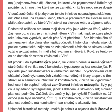
mají) pojmenovávalo děj, činnost, ke které věc pojmenovaná řídícím v
použitelná, činnost, ke které se lze zaměřit, k níž lze nebo nelze dospě
V současné češtině je zbytkem tohoto infinitivu neparadigmatická kon
níž VInf závisí na zájmenu
něco
, které je předmětem ke slovesu
máte
Máte něco sníst
, ve které VInf závisí na slovesu
máte
a zájmeno
něc
Podstatně odlišnou strukturu mají dnes věty jako
Máte co číst?
,
Máme 
Zájmeno
co
,
o čem
je v nich předmětem k VInf, jak např. ukazuje pře
rekcí slovesa
vyprávět
, avšak před VInf předchází. Bez historického př
zájmena jeví jako daná jeho nepřízvučností. Historická metoda však uk
pozice syntaktická: zájmeno
co
zde původně záviselo na slovesu
mát
vztahu akuzativním, Inf měl silný význam směřování. Když se tento 
co
se dostalo do vztahu závislosti k VInf.
Inf pronikl i do
syntaktických pozic
, ve kterých neměl a
nemá význam
staré češtině vznikla nově konstrukce typu
kuroptvu jest snadno jéti
. F
vykládal jako substantivizaci a verbalizaci infinitivu. Východiskem vša
chápání věcně významových vztahů mezi větnými členy a spolu s tím
struktuře a sémantice infinitivu: V konstrukcích, v nichž se vyjadřoval
hodnocení do popředí, dějová
zaměřenost
infinitivu
ustoupila
. Byly po
co je vyjádřeno syntagmatem, jehož základem je sloveso v Inf; sloveso
platnosti podmětu. Začátek této změny byl, jak vyložil Trávníček (s. 17
ovoce jésti bylo nechutné
, Štít., tj. v konstrukcích, v nichž substanti
platnost podmětu má nominativní tvar shodný s akuzativním.
Uplatnění historické metody umožňuje odhalit a objasnit další
časové v