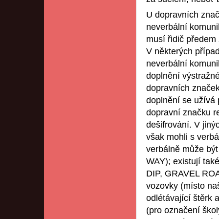
U dopravních znač
neverbální komunik
musí řidič předem 
V některých případ
neverbální komuni
doplnění výstražn
dopravních značek 
doplnění se užívá 
dopravní značku r
dešifrování. V ji
však mohli s verbá
verbálně může být
WAY); existují tak
DIP, GRAVEL ROA
vozovky (místo na
odlétávající štěr
(pro označení škol