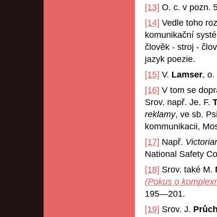
[13]
O. c. v pozn. 5
[14]
Vedle toho roz
komunikační systé
člověk - stroj - čl
jazyk poezie.
[15]
V.
Lamser
, o.
[16]
V tom se dopr
Srov. např. Je. F.
reklamy
, ve sb. P
kommunikacii, Mos
[17]
Např.
Victori
National Safety Co
[18]
Srov. také M.
(Pokus o komplexní
195—201.
[19]
Srov. J.
Průc