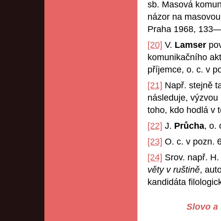
sb. Masová komuni
názor na masovou
Praha 1968, 133—
[20]
V.
Lamser
pov
komunikačního aktu
příjemce, o. c. v po
[21]
Např. stejně ta
následuje, výzvou
toho, kdo hodlá v t
[22]
J.
Průcha
, o.
[23]
O. c. v pozn. 6
[24]
Srov. např. H
věty v ruštině
, aut
kandidáta filologi
Slovo a 