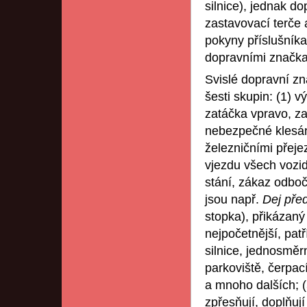
silnice), jednak do
zastavovací terče 
pokyny příslušníka
dopravními značka
Svislé dopravní zn
šesti skupin: (1) 
zatáčka vpravo, zat
nebezpečné klesán
železničními přeje
vjezdu všech vozid
stání, zákaz odboč
jsou např.
Dej před
stopka), přikázaný 
nejpočetnější, pat
silnice, jednosměr
parkoviště, čerpac
a mnoho dalších; 
zpřesňují, doplňuj