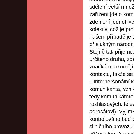
sdělení větší mno
zařízení jde o ko
zde není jednotlive
kolektiv, což je p
našem případě je t
příslušným národn
Stejně tak příjem
určitého druhu, zde
značkám rozumějí.
kontaktu, takže se
u interpersonální 
komunikanta, vznik
tedy komunikátorem
rozhlasových, tel
adresátovi). Výjimk
kontrolováno buď 
silničního provozu