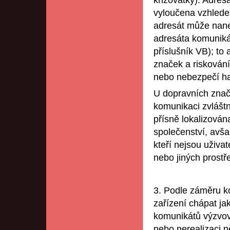
křižovatky). Adres
vyloučena vzhlede
adresát může nane
adresáta komuniká
příslušník VB); to
značek a riskování
nebo nebezpečí ha
U dopravních znač
komunikaci zvláštní
přísně lokalizován
společenství, avša
kteří nejsou uživat
nebo jiných prost
3. Podle záměru k
zařízení chápat j
komunikátů výzvov
nebo nerealizaci n