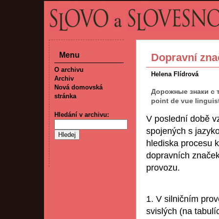
Menu
Dopravní znač
O archivu
Helena Flídrová
Archiv
Nová domovská
Дорожные знаки с т
stránka
point de vue linguis
Hledání v archivu:
V poslední době vz
spojených s jazyko
hlediska procesu ko
dopravních značek 
provozu.
1. V silničním pro
svislých (na tabu