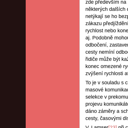
zde především na z
některých dalších o
netýkají se ho bez
zákazu předjížděn
rychlost nebo kone
aj. Podobně mohou
odbočení, zastavení
cesty nemíní odboč
řidiče může být k
konec omezené rych
zvýšení rychlosti a
To je v souladu s 
masové komunikaci
selekce v prekomun
projevu komunikát
dáno záměry a sch
cesty, časovými di
V. Lamser
[23]
při 