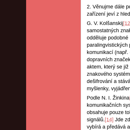
2. Věnujme dále p
zařízení jeví z hl
G. V. Kolšanskij
[12
samostatných znak
odděluje podobné 
paralingvistických
komunikací (např. 
dopravních znače
aktem, který se ji
znakového systém
dešifrování a stáv
myšlenky, vyjádře
Podle N. I. Žinkina
komunikačních sys
obsahuje pouze tol
signálů.
[14]
Jde zd
vybírá a předává a