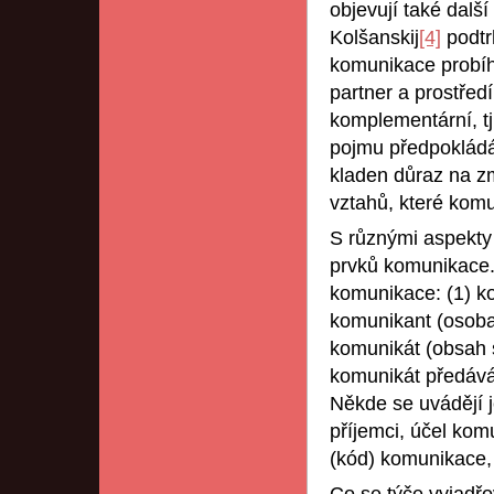
objevují také dalš
Kolšanskij
[4]
podtr
komunikace probíhá;
partner a prostřed
komplementární, tj
pojmu předpokládá
kladen důraz na z
vztahů, které komu
S různými aspekty 
prvků komunikace. 
komunikace: (1) ko
komunikant (osoba,
komunikát (obsah s
komunikát předáván
Někde se uvádějí j
příjemci, účel kom
(kód) komunikace,