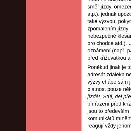
směr jízdy, omezen
atp.), jednak upo
také výzvou, pokyn
zpomalením jízdy,
nebezpečné klesání
pro chodce atd.).
oznámení (např. pa
před křižovatkou at
Poněkud jinak je 
adresát zdaleka n
výzvy chápe sám ja
platnost pouze ně
jízdě!
,
Stůj, dej př
při řazení před kři
jsou to především 
komunikátů míněný
reagují vždy jenom 