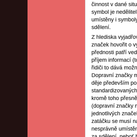
činnost v dané sit
symbol je nedělite
umístěny i symboly
sdělení.
Z hlediska vyjadř
značek hovořit o v
přednosti patří ve
příjem informací (t
řidiči to dává mož
Dopravní značky mu
děje především po
standardizovaných
kromě toho přesně 
(dopravní značky m
jednotlivých znače
zatáčku se musí n
nesprávně umístěn
za sdělení, neboť b