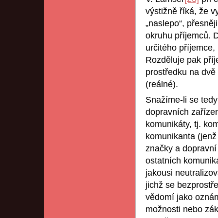
výstižně říká, že 
„naslepo“, přesně
okruhu příjemců. 
určitého příjemce, 
Rozděluje pak př
prostředku na dvě 
(reálné).
Snažíme-li se ted
dopravních zaříze
komunikáty, tj. ko
komunikanta (jenž 
značky a dopravní 
ostatních komuniká
jakousi neutralizo
jichž se bezprostře
vědomí jako oznám
možnosti nebo záka