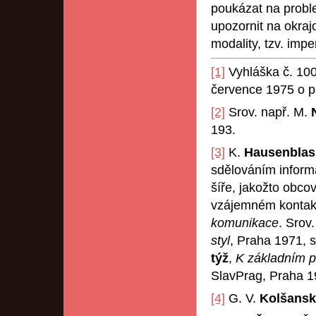
poukázat na proble
upozornit na okraj
modality, tzv. impe
[1]
Vyhláška č. 100
července 1975 o pr
[2]
Srov. např. M.
193.
[3]
K.
Hausenbla
sdělováním informa
šíře, jakožto obcov
vzájemném kontakt
komunikace
. Srov
styl
, Praha 1971, s.
týž
,
K základním p
SlavPrag, Praha 19
[4]
G. V.
Kolšansk