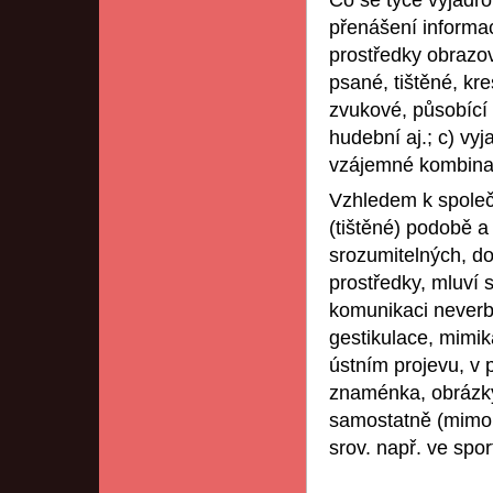
Co se týče vyjadřo
přenášení informac
prostředky obrazov
psané, tištěné, kr
zvukové, působící 
hudební aj.; c) vy
vzájemné kombina
Vzhledem k spole
(tištěné) podobě a
srozumitelných, do
prostředky, mluví 
komunikaci neverbá
gestikulace, mimik
ústním projevu, v
znaménka, obrázky,
samostatně (mimo j
srov. např. ve spo