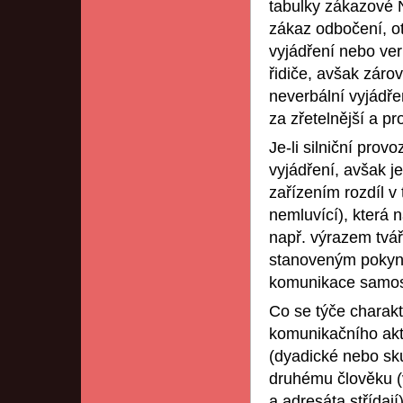
tabulky zákazov
zákaz odbočení, ot
vyjádření nebo ver
řidiče, avšak záro
neverbální vyjádř
za zřetelnější a pro
Je-li silniční prov
vyjádření, avšak 
zařízením rozdíl v
nemluvící), která 
např. výrazem tvá
stanoveným pokynů
komunikace samost
Co se týče charak
komunikačního aktu
(dyadické nebo sk
druhému člověku (v
a adresáta střídají)