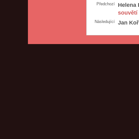
Předchozí
Helena 
souvětí 
Následující
Jan Koř