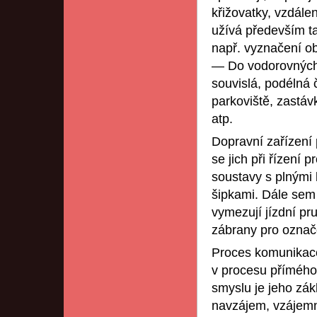
křižovatky, vzdálen
užívá především t
např. vyznačení ob
— Do vodorovných 
souvislá, podélná
parkoviště, zastá
atp.
Dopravní zařízení 
se jich při řízení 
soustavy s plnými 
šipkami. Dále sem 
vymezují jízdní pr
zábrany pro označo
Proces komunikace
v procesu přímého
smyslu je jeho zákl
navzájem, vzájemn