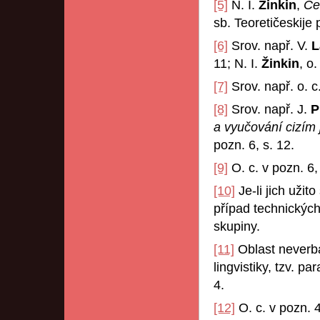
[5]
N. I.
Žinkin
,
Če
sb. Teoretičeskije 
[6]
Srov. např. V.
L
11; N. I.
Žinkin
, o.
[7]
Srov. např. o. c.
[8]
Srov. např. J.
P
a vyučování cizím
pozn. 6, s. 12.
[9]
O. c. v pozn. 6,
[10]
Je-li jich uži
případ technických
skupiny.
[11]
Oblast neverbá
lingvistiky, tzv. pa
4.
[12]
O. c. v pozn. 4