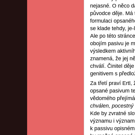
nejasné. O něco dá
původce děje. Má t
formulaci opsaného
se klade tehdy, je
Ale po této stránce
obojím pasivu je 
výsledkem aktivníh
znamená, že jej ně
chválí. Činitel dě
genitivem s předl
Za třetí praví Ert
opsané pasivum ten
vědomého přejímán
chválen, pocestný
Kde by zvratné slov
významu i význam 
k passivu opisné