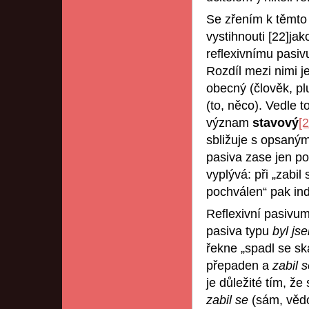
Se zřením k těmto 
vystihnouti [22]jak
reflexivnímu pasiv
Rozdíl mezi nimi je
obecný (člověk, plu
(to, něco). Vedle t
význam
stavový
[2
sbližuje s opsan
pasiva zase jen po
vyplývá: při „zabil 
pochválen“ pak ind
Reflexivní pasivu
pasiva typu
byl js
řekne „spadl se sk
přepaden a
zabil 
je důležité tím, ž
zabil se
(sám, vědo