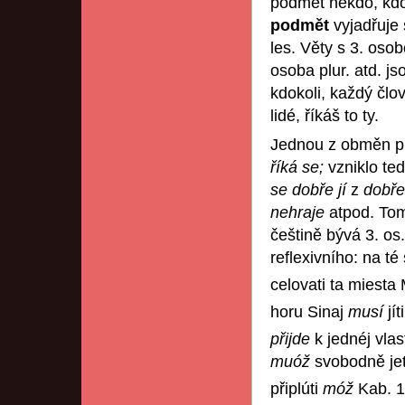
podmět někdo, kdok
podmět
vyjadřuje
les. Věty s 3. oso
osoba plur. atd. j
kdokoli, každý člov
lidé, říkáš to ty.
Jednou z obměn pův
říká se;
vzniklo te
se dobře jí
z
dobře
nehraje
atpod. Tom
češtině bývá 3. os
reflexivního: na t
celovati ta miesta
horu Sinaj
musí
jít
přijde
k jednéj vlas
muóž
svobodně jet
připlúti
móž
Kab. 