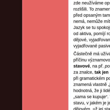
zde neužíváme op
rozlišili. To zname
před opsaným tam, 
nemá, nemůže míti 
Jazyk se tu spoko
od aktiva, pomíjí 
dějové, vyjadřovan
vyjadřované pasi
Částečně má užíván
příčinu významovou
stavové
, na př.
po
za znalce,
tak jen
při gramatickém p
znamená vlastně „j
hodnotná, že ji lidé
„sama se kupuje“.
stavu, v jakém je j
dějovém „už jej s