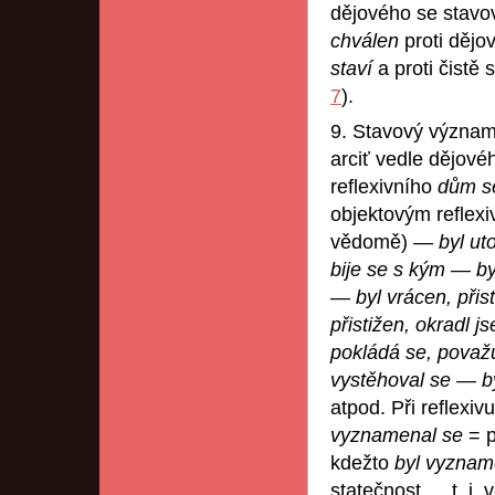
dějového se stav
chválen
proti dějo
staví
a proti čist
7
).
9. Stavový význam
arciť vedle dějov
reflexivního
dům s
objektovým reflex
vědomě) —
byl ut
bije se s kým — by
— byl vrácen, přist
přistižen, okradl 
pokládá se, považ
vystěhoval se — b
atpod. Při reflexiv
vyznamenal se
= p
kdežto
byl vyzna
statečnost…, t. j. 