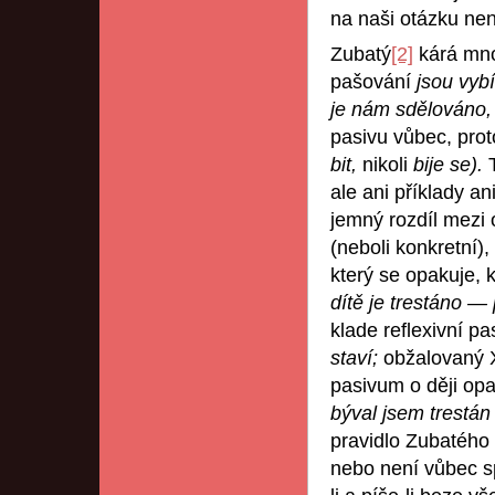
na naši otázku ne
Zubatý
[2]
kárá mno
pašování
jsou vyb
je nám sdělováno,
pasivu vůbec, pro
bit,
nikoli
bije se).
T
ale ani příklady a
jemný rozdíl mezi 
(neboli konkretní),
který se opakuje, 
dítě je trestáno — 
klade reflexivní p
staví;
obžalovaný
pasivum o ději o
býval jsem trestán
pravidlo Zubatého 
nebo není vůbec sp