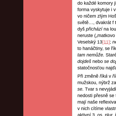
do každé komory jí
forma vyskytuje i
vo ničem zlým Hoš
světě…, dvakrát f 
dyš
přichází
na lou
neruste („matkovo 
Veselský 13
[11]
;
n
to hanáčtiny, se ří
tam nemůže.
Staré
dojdeš
nebo
se do
statočnosťou najď
Při změně
říká
v
ř
mužskou, nýbrž za 
se.
Tvar s nevyjá
nedosti přesně se
mají naše reflexiva
v nich cítíme vla
aktivní 3. os. plur.