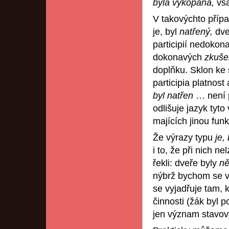
byla vykopána,
vsa
V takovýchto přípa
je, byl
natřený,
dve
participií nedoko
dokonavých
zkuše
doplňku. Sklon ke 
participia platnost
byl natřen
… není 
odlišuje jazyk tyt
majících jinou funk
Že výrazy typu
je,
i to, že při nich 
řekli: dveře byly
ně
nýbrž bychom se vy
se vyjadřuje tam, 
činnosti (žák byl 
jen význam stavov