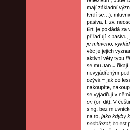
reflexivum, bude z
mají základní výz
tvrdí se…), mluvni
pasiva, t. zv. neo
Ertl je pokládá za
přiřaďují k pasivu,
je mluveno, vyklá
věc je jejich význ
aktivní věty typu
ří
se mu Jan = říkají 
nevyjádřeným po
ozývá = jak do le
nakoupíte, nakoupí
se vyjadřují v ně
on
(on dit). V češ
sing. bez mluvnick
na to,
jako kdyby 
nedořezal;
bolest 