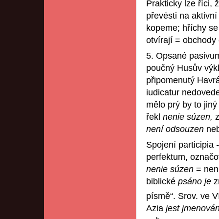
Prakticky lze říci, 
převésti na aktiv
kopeme; hříchy se
otvírají = obchody 
5. Opsané pasivum 
poučný Husův výkl
připomenutý Havr
iudicatur nedovede
mělo prý by to jiný
řekl
nenie súzen,
z
není odsouzen
ne
Spojení participia
perfektum, označ
nenie súzen
= nen
biblické
psáno je
z
písmě“. Srov. ve Ví
Azia
jest jmenová