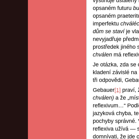
vystihuje ustálen
opsaném futuru
bu
opsaném praeteri
imperfektu
chváléc
dům se staví
je vl
nevyjadřuje předm
prostředek jiného 
chválen
má reflexi
Je otázka, zda se o
kladení závislé n
tři odpovědi, Geba
Gebauer
[1]
praví,
chválen)
a že „míst
reflexivum…“ Podle
jazyková chyba, te
pochyby správné.
reflexiva užívá — 
domnívati, že jde