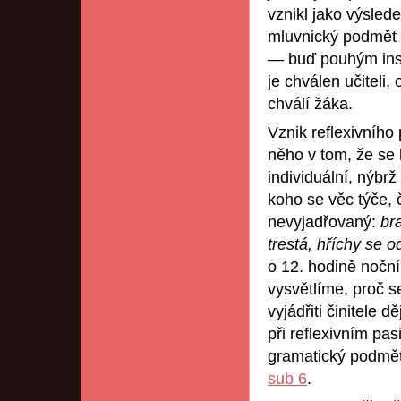
vznikl jako výslede
mluvnický podmět 
— buď pouhým ins
je chválen učiteli,
chválí žáka.
Vznik reflexivního
něho v tom, že se 
individuální, nýbrž
koho se věc týče, 
nevyjadřovaný:
br
trestá, hříchy se o
o 12. hodině nočn
vysvětlíme, proč s
vyjádřiti činitele 
při reflexivním pa
gramatický podmět
sub 6
.