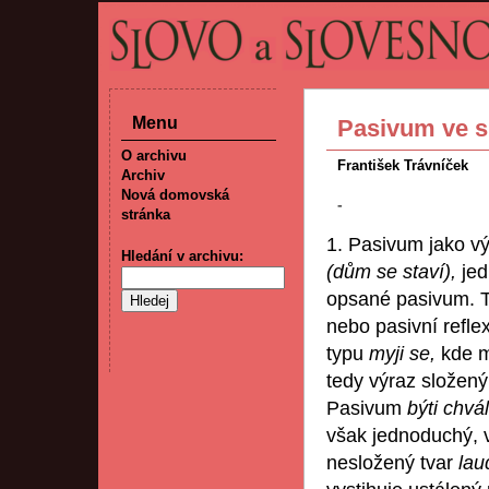
Menu
Pasivum ve s
O archivu
František Trávníček
Archiv
Nová domovská
-
stránka
1. Pasivum jako v
Hledání v archivu:
(dům se staví),
jed
opsané pasivum. Tv
nebo pasivní refle
typu
myji se,
kde m
tedy výraz složený
Pasivum
býti chvá
však jednoduchý, vy
nesložený tvar
lau