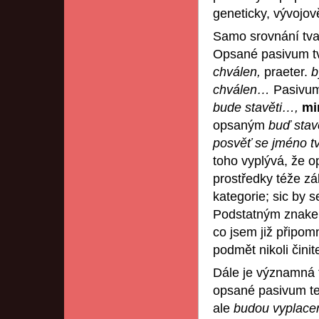
geneticky, vývojově
Samo srovnání tva
Opsané pasivum tvo
chválen,
praeter.
b
chválen…
Pasivum 
bude stavěti…,
mi
opsaným
buď stav
posvěť se jméno t
toho vyplývá, že o
prostředky téže zá
kategorie; sic by 
Podstatným znakem
co jsem již připom
podmět nikoli čin
Dále je významná 
opsané pasivum teh
ale
budou vyplacen