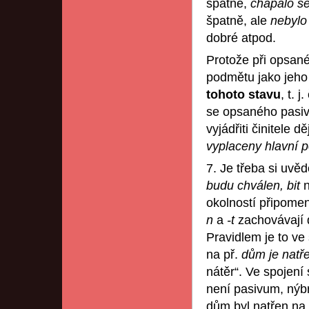
špatně,
chápalo s
špatně, ale
nebylo
dobré atpod.
Protože při opsan
podmětu jako jeho 
tohoto stavu
, t. 
se opsaného pasiva
vyjádřiti činitele 
vyplaceny hlavní 
7. Je třeba si uvě
budu chválen, bit
n
okolností připome
n
a
-t
zachovávají 
Pravidlem je to v
na př.
dům je natř
nátěr“. Ve spojení
není pasivum, nýb
dům byl natřen na 