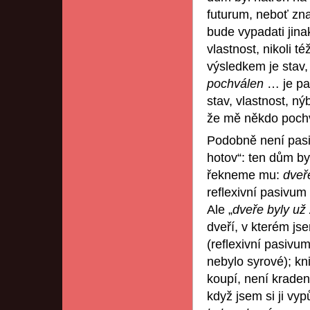
futurum, neboť zn
bude vypadati jina
vlastnost, nikoli t
výsledkem je stav,
pochválen
… je pas
stav, vlastnost, ný
že mě někdo pochvá
Podobně není pa
hotov“: ten dům by
řekneme mu:
dveře
reflexivní pasivum
Ale „
dveře byly už
dveří, v kterém jse
(reflexivní pasiv
nebylo syrové); k
koupí, není krade
když jsem si ji vy