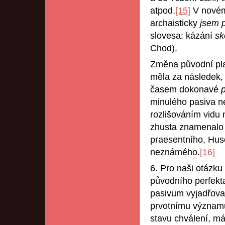
atpod.
[15]
V novém
archaisticky
jsem 
slovesa: kázání
sk
Chod).
Změna původní pla
měla za následek,
časem dokonavé
minulého pasiva 
rozlišováním vidu
zhusta znamenalo „
praesentního, Hus
neznámého.
[16]
6. Pro naši otázku 
původního perfek
pasivum vyjadřov
prvotnímu významu 
stavu chválení, má