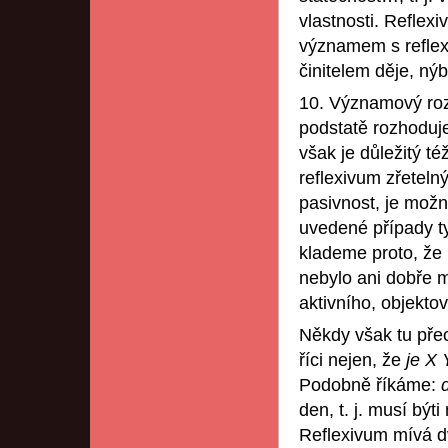
vlastnosti. Reflex
významem s reflex
činitelem děje, n
10. Významový roz
podstatě rozhoduje
však je důležitý té
reflexivum zřetelný
pasivnost, je mož
uvedené případy 
klademe proto, že 
nebylo ani dobře m
aktivního, objekto
Někdy však tu přec
říci nejen, že
je X
Podobně říkáme:
den, t. j. musí být
Reflexivum mívá dv