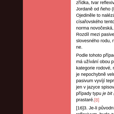
zřídka, tvar reflexi
Jordaně od ňeho (P
Ojediněle to nalé
císařovského tent
norma novočeská, 
Rozdíl mezi pasiv
slovesného rodu, ný
ne.
Podle tohoto příp
má užívání obou p
kategorie rodové, 
je nepochybně velm
pasivum vyvíjí tepr
jen v jazyce spiso
případy typu
je bit
prastaré.
[8]
[16]
3. Je-li původ