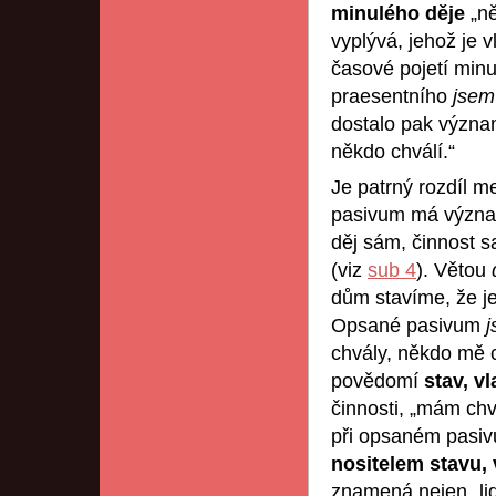
minulého děje
„ně
vyplývá, jehož je 
časové pojetí minul
praesentního
jsem
dostalo pak význa
někdo chválí.“
Je patrný rozdíl m
pasivum má význam
děj sám, činnost 
(viz
sub 4
). Větou
dům stavíme, že je
Opsané pasivum
j
chvály, někdo mě c
povědomí
stav, vl
činnosti, „mám chv
při opsaném pasivu
nositelem stavu, 
znamená nejen „lid