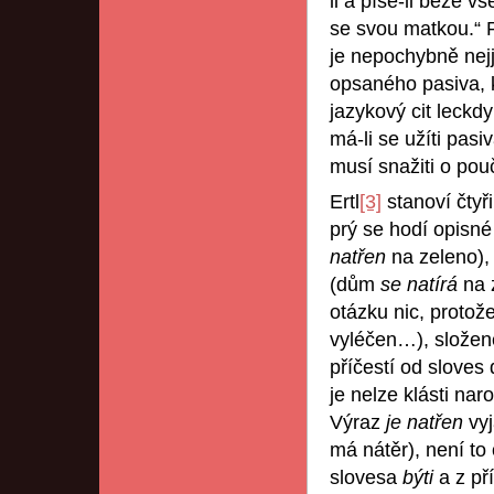
li a píše-li beze v
se svou matkou.“ P
je nepochybně nejji
opsaného pasiva, k
jazykový cit leckd
má-li se užíti pasi
musí snažiti o pou
Ertl
[3]
stanoví čtyř
prý se hodí opisn
natřen
na zeleno), 
(dům
se natírá
na z
otázku nic, protož
vyléčen…), složen
příčestí od sloves
je nelze klásti nar
Výraz
je natřen
vyj
má nátěr), není t
slovesa
býti
a z pří