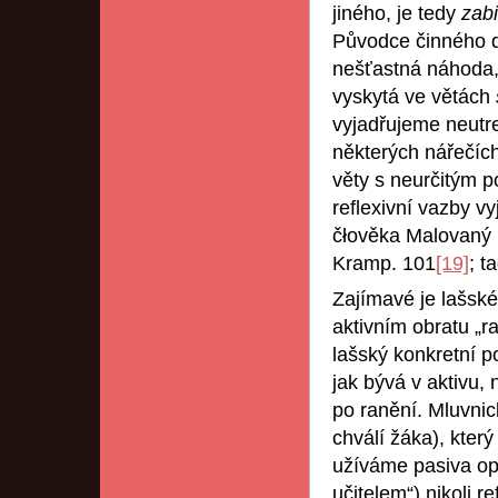
jiného, je tedy
zab
Původce činného d
nešťastná náhoda
vyskytá ve větách
vyjadřujeme neut
některých nářečíc
věty s neurčitým
reflexivní vazby v
čłověka Malovaný II
Kramp. 101
[19]
; t
Zajímavé je lašsk
aktivním obratu „ra
lašský konkretní po
jak bývá v aktivu,
po ranění. Mluvnick
chválí žáka), který
užíváme pasiva ops
učitelem“) nikoli re