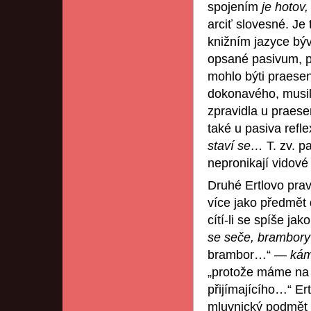
spojením
je hotov,
arciť slovesné. Je
knižním jazyce bý
opsané pasivum, p
mohlo býti praesen
dokonavého, musil
zpravidla u praes
také u pasiva refl
staví se…
T. zv. p
nepronikají vidové
Druhé Ertlovo pravi
více jako předmět 
cítí-li se spíše j
se seče, brambor
brambor…“ —
kám
„protože máme na 
přijímajícího…“ Er
mluvnický podmět t