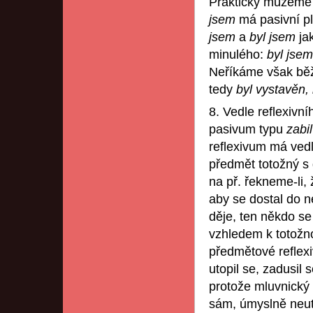
Prakticky můžeme ř
jsem
má pasivní p
jsem
a
byl jsem
ja
minulého:
byl jse
Neříkáme však b
tedy
byl vystavěn,
8. Vedle reflexivn
pasivum typu
zabil
reflexivum má vedl
předmět totožný s
na př. řekneme-li, 
aby se dostal do 
děje, ten někdo se
vzhledem k totožn
předmětové reflexi
utopil se, zadusil
protože mluvnický
sám, úmyslně neuto