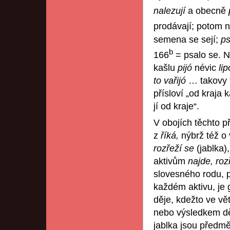
nalezují
a obecně
prodávají; potom 
semena se sejí;
p
b
166
= psalo se. Ne
kašlu
pijó
névic
li
to vařijó
… takovy t
přísloví „od kraja
jí od kraje“.
V obojích těchto p
z
říká,
nýbrž též o
rozřeží se
(jablka)
aktivům
najde, roz
slovesného rodu, p
každém aktivu, je
děje, kdežto ve vě
nebo výsledkem děj
jablka jsou předm