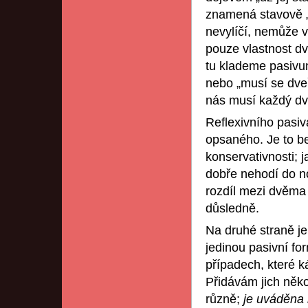
znamená stavově „je
nevylíčí, nemůže vy
pouze vlastnost dve
tu klademe pasivum
nebo „musí se dveře
nás musí každý dve
Reflexivního pasiv
opsaného. Je to b
konservativnosti; j
dobře nehodí do n
rozdíl mezi dvěma
důsledně.
Na druhé straně je
jedinou pasivní f
případech, které k
Přidávám jich někol
různě;
je uváděna 