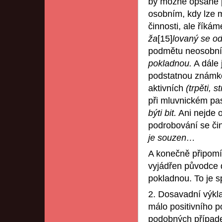
by možné opsané p
osobním, kdy lze 
činnosti, ale říká
ža
[15]
lovaný se od
podmětu neosobn
pokladnou.
A dále 
podstatnou známko
aktivních
(trpěti, s
při mluvnickém pa
býti bit.
Ani nejde o
podrobování se čin
je souzen…
A konečně připomín
vyjádřen původce 
pokladnou. To je s
2. Dosavadní výkla
málo positivního p
podobných případe