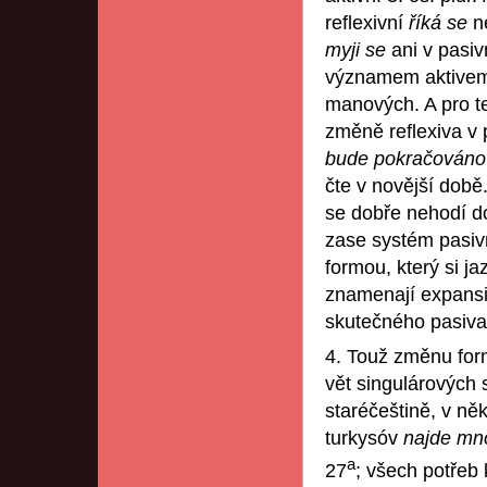
reflexivní
říká se
ne
myji se
ani v pasiv
významem aktivem, 
manových. A pro te
změně reflexiva v
bude pokračováno
čte v novější době
se dobře nehodí d
zase systém pasiv
formou, který si ja
znamenají expansi 
skutečného pasiva
4. Touž změnu for
vět singulárových
staréčeštině, v ně
turkysóv
najde mn
a
27
; všech potřeb 