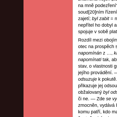
na mně podezření
soud[20]ním řízen
zajetí;
byl zabit
= n
nepřítel ho dobyl 
spojuje v sobě pla
Rozdíl mezi obojím
otec na prospěch 
napomínán
z …,
k
napomínati
tak, ab
stav, o vlastnosti
jejího provádění.
odsuzuje
k pokutě…
přikazuje jej odsou
obžalovaný
byl od
či ne. — Zde
se vy
zmocněn, vydává l
komu patří, kdo ma