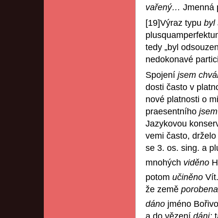
vařený…
Jmenná pa
[19]Výraz typu
byl
plusquamperfektum,
tedy „byl odsouze
nedokonavé partic
Spojení
jsem chvá
dosti často v plat
nové platnosti o mi
praesentního
jsem
Jazykovou konserva
vemi často, držel
se 3. os. sing. a pl
mnohých
viděno
H
potom
učiněno
Vít
že země
porobena
dáno
jméno Bořivoj
a do vězení
dáni;
t