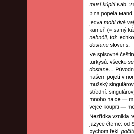
musí kúpiti
Kab. 2
plna popela Mand.
jedva
mohl dvě vaj
kameň (= samý ká
nehnóil,
tož lechko
dostane
slovens.
Ve spisovné češtin
turkysů, všecko
se
dostane…
Původní
našem pojetí v nom
mužský singulárov
střední, singuláro
mnoho najde — mno
vejce koupiti — mo
Nezřídka vznikla r
jazyce čteme: od 
bychom řekli
počít