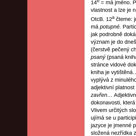
b
14
= má jméno. Pa
vlastnost a lze je
a
OtcB. 12
čteme: 
má
potupné.
Parti
jak podrobně doká
význam je do dnešk
(čerstvě pečený c
psaný
(psaná knih
stránce vidové dok
kniha je vytištěná
vyplývá z minuléh
adjektivní platnost
zavřen…
Adjektivn
dokonavosti, která
Vlivem určitých sl
ujímá se u partici
jazyce je jmenné p
složená nezřídka