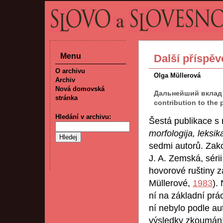
Menu
Další příspěv
O archivu
Olga Müllerová
Archiv
Nová domovská
Дальнейший вклад в
stránka
contribution to the 
Hledání v archivu:
Šestá publikace 
morfologija, leksik
sedmi autorů. Zak
J. A. Zemská, séri
hovorové ruštiny z
Müllerové,
1983
).
ní na základní prác
ní nebylo podle au
výsledky zkoumání 