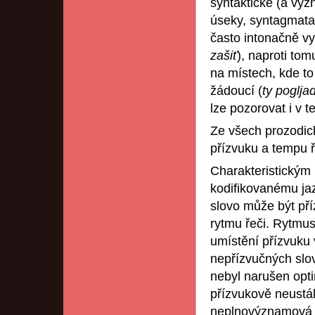
syntaktické (a vý
úseky, syntagmata
často intonačně v
zašiť
), naproti tom
na místech, kde t
žádoucí (
ty poglja
lze pozorovat i v 
Ze všech prozodic
přízvuku a tempu ř
Charakteristický
kodifikovanému jaz
slovo může být př
rytmu řeči. Rytmus 
umístění přízvuku v
nepřízvučných slov
nebyl narušen opti
přízvukově neustá
neplnovýznamová (