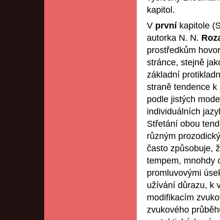
kapitol.
V
první
kapitole (
autorka N. N.
Roz
prostředkům hovoro
stránce, stejně jak
základní protiklad
straně tendence k
podle jistých mode
individuálních jaz
Střetání obou tend
různým prozodický
často způsobuje, ž
tempem, mnohdy ch
promluvovými úse
užívání důrazu, k 
modifikacím zvuko
zvukového průběhu