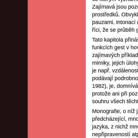
Zajímavá jsou poz
prostředků. Obvyk
pauzami, intonací 
říci, že se průběh
Tato kapitola přin
funkcích gest v ho
zajímavých příklad
mimiky, jejich úlo
je např. vzdálenos
podávají podrobnou
1982), je, domnív
protože ani při p
souhru všech těcht
Monografie, o níž 
předcházející, mn
jazyka, z nichž mn
nepřipraveností at