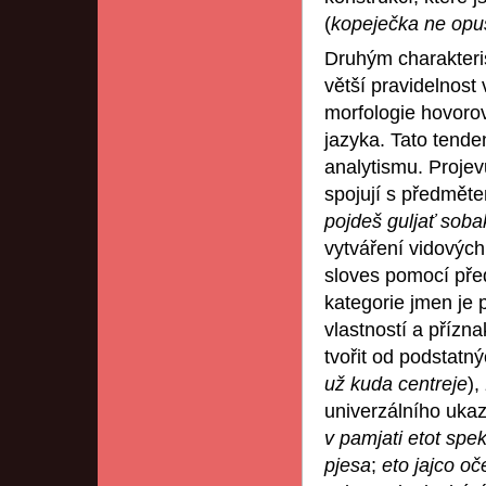
(
kopeječka ne opus
Druhým charakteri
větší pravidelnost 
morfologie hovorov
jazyka. Tato tende
analytismu. Projev
spojují s předměte
pojdeš guljať soba
vytváření vidových
sloves pomocí pře
kategorie jmen je 
vlastností a přízn
tvořit od podstatn
už kuda centreje
),
univerzálního ukaz
v pamjati etot spek
pjesa
;
eto jajco o