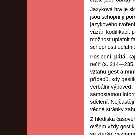
Jazyková hra je sic
jsou schopni jí po
jazykového tvoření
vázán kodifikací, p
možnost uplatnit fan
schopnosti uplatni
Poslední,
pátá
, ka
reči“ (s. 214—235,
vztahu
gest a mi
případů, kdy gesti
verbální výpověď,
samostatnou inform
sdělení. Nejčastěji
věcné stránky zahr
Z hlediska časové
ovšem vždy gestiku
se kterým významov