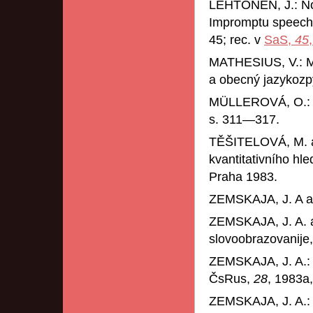
LEHTONEN, J.: Non
Impromptu speech:
45; rec. v
SaS,
45
MATHESIUS, V.: Ml
a obecný jazykozp
MÜLLEROVÁ, O.
s. 311—317.
TĚŠITELOVÁ, M. a 
kvantitativního hle
Praha 1983.
ZEMSKAJA, J. A a 
ZEMSKAJA, J. A. a 
slovoobrazovanije,
ZEMSKAJA, J. A.: R
ČsRus,
28
, 1983a
ZEMSKAJA, J. A.: O