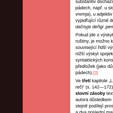
substantiv dochází
pádech, např. u sl
vremja
), u adjekti
vyjadřující různé d
dačnyje deňgi
‚pen
Pokud jde o výskyt
ruštiny, je možno 
související řidší v
nižší výskyt spoje
syntaktických kons
předložek (jako d
pádech).
[3]
Ve
třetí
kapitole „
reči“ (s. 142—172)
slovní zásoby
tex
autora důsledkem f
stejně podílejí pro
a dva poslední maj