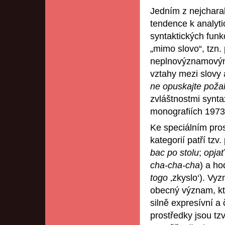
Jedním z nejcharak
tendence k analyti
syntaktických funk
„mimo slovo“, tzn.
neplnovýznamovými
vztahy mezi slovy a
ne opuskajte požal
zvláštnostmi synta
monografiích 1973
Ke speciálním pro
kategorií patří tzv.
bac po stolu
;
opja
cha-cha-cha
) a ho
togo
‚zkyslo‘). Vy
obecný význam, kte
silně expresívní a
prostředky jsou tz