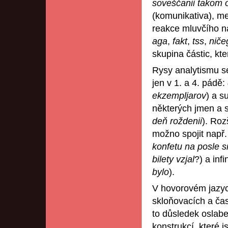
soveščanii takom 
(komunikativa), m
reakce mluvčího na
aga
,
fakt
,
tss
,
niče
skupina částic, kt
Rysy analytismu se
jen v 1. a 4. pádě:
ekzempljarov
) a s
některých jmen a s
deň roždenii
). Roz
možno spojit např
konfetu na posle 
bilety vzjal
?) a infi
bylo
).
V hovorovém jazyce
skloňovacích a čas
to důsledek oslabe
konstrukcí, které 