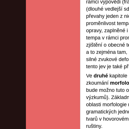
rámci výpovědi (fr
(dlouhé vedlejší s
převahy jeden z ni
proměnlivost tempa
opravy, zaplněné i
tempa v rámci pro
zjištění o obecné
a to zejména tam,
silné zvukové def
tento jev je také p
Ve
druhé
kapitole
zkoumání
morfol
bude možno tuto ob
výzkumů). Základní
oblasti morfologie 
gramatických jedno
tvarů v hovorovém 
ruštiny.