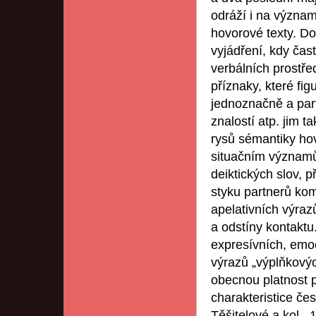
odráží i na význam
hovorové texty. D
vyjádření, kdy čas
verbálních prostře
příznaky, které fi
jednoznačně a part
znalostí atp. jim 
rysů sémantiky ho
situačním významům
deiktických slov,
styku partnerů ko
apelativních výraz
a odstíny kontaktu
expresívních, emoc
výrazů „výplňkovýc
obecnou platnost p
charakteristice če
Těšitelové a kol., 