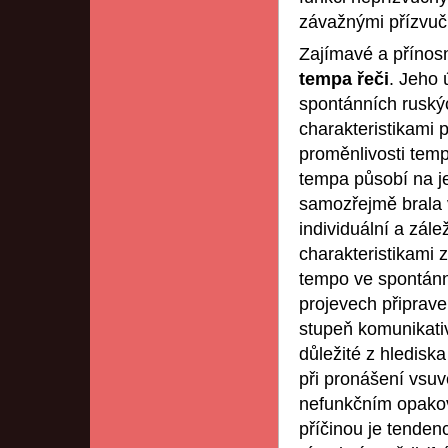
závažnými přízvuč
Zajímavé a přínosn
tempa řeči
. Jeho 
spontánních ruskýc
charakteristikami 
proměnlivosti temp
tempa působí na je
samozřejmě brala 
individuální a zále
charakteristikami
tempo ve spontánn
projevech připrave
stupeň komunikativ
důležité z hledisk
při pronášení vsuve
nefunkčním opakov
příčinou je tenden