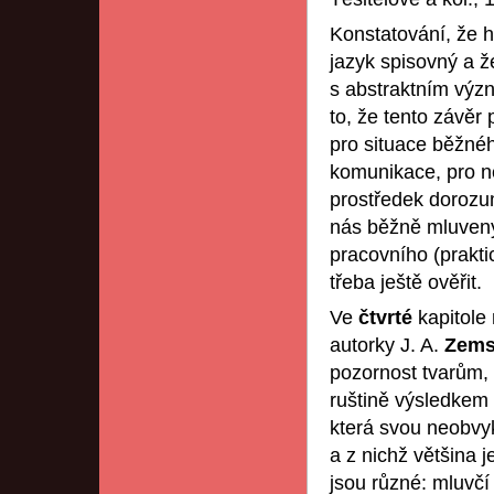
Konstatování, že 
jazyk spisovný a ž
s abstraktním výz
to, že tento závěr p
pro situace běžné
komunikace, pro n
prostředek dorozum
nás běžně mluvený 
pracovního (prakti
třeba ještě ověřit.
Ve
čtvrté
kapitole
autorky J. A.
Zems
pozornost tvarům, 
ruštině výsledkem 
která svou neobvy
a z nichž většina 
jsou různé: mluvčí