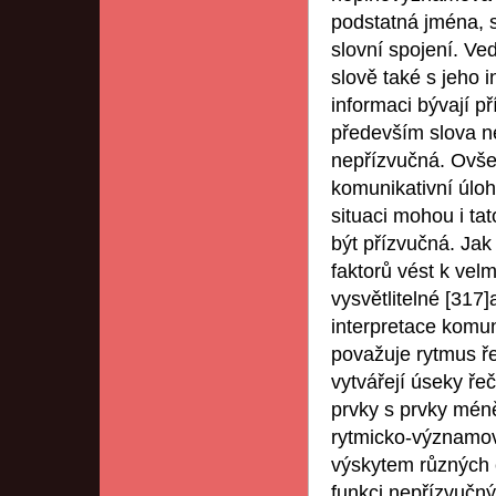
podstatná jména, s
slovní spojení. Ve
slově také s jeho 
informaci bývají 
především slova ne
nepřízvučná. Ovšem
komunikativní úloh
situaci mohou i t
být přízvučná. Jak
faktorů vést k vel
vysvětlitelné [317
interpretace komun
považuje rytmus ře
vytvářejí úseky ře
prvky s prvky mén
rytmicko-významov
výskytem různých 
funkci nepřízvučn