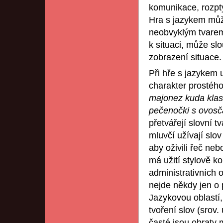
komunikace, rozptýl
Hra s jazykem můž
neobvyklým tvarem 
k situaci, může sl
zobrazení situace.
Při hře s jazykem 
charakter prostého
majonez kuda klas
pečenočki s ovos
přetvářejí slovní t
mluvčí užívají slo
aby oživili řeč ne
má užití stylově ko
administrativních 
nejde někdy jen o p
Jazykovou oblastí,
tvoření slov (srov.
časté jsou obraty 