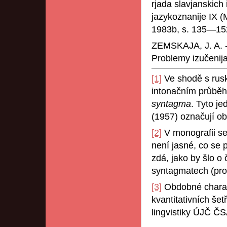
rjada slavjanskich 
jazykoznanije IX (
1983b, s. 135—15
ZEMSKAJA, J. A. -
Problemy izučenij
[1]
Ve shodě s rusko
intonačním průběh
syntagma
. Tyto j
(1957) označují o
[2]
V monografii se 
není jasné, co se 
zdá, jako by šlo o
syntagmatech (pro
[3]
Obdobné charakt
kvantitativních še
lingvistiky ÚJČ ČSA