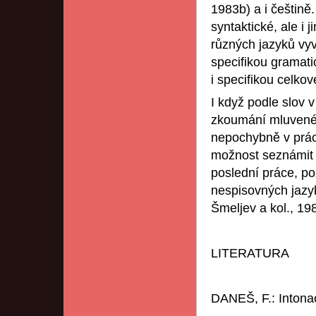
1983b) a i češtině.
syntaktické, ale i 
různých jazyků vy
specifikou gramati
i specifikou celko
I když podle slov 
zkoumání mluvené 
nepochybně v prác
možnost seznámit s
poslední práce, p
nespisovných jazy
Šmeljev a kol., 19
LITERATURA
DANEŠ, F.: Intona