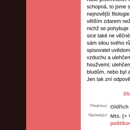
schopná, to jsme s
nejnovější filologi
větším zdarem než v
nichž se pohybuje 
sice také ne věčné
sám silou svého rů
spisovatel uvědom
vzduchu a ulehčen
houžvemi; ulehčeně 
bludům, nebo byl a
Jen tak zní odpově
Sl
Předchozí
Oldřich 
Následující
Mts. (=
politiko