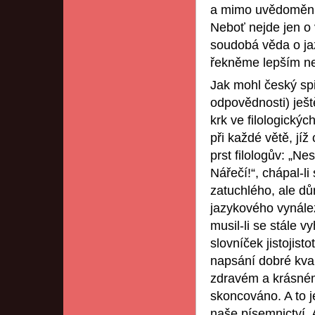
a mimo uvědomění a
Neboť nejde jen o 
soudobá věda o ja
řekněme lepším než
Jak mohl český spi
odpovědnosti) ještě
krk ve filologický
při každé větě, jí
prst filologův: „N
Nářečí!“, chápal-l
zatuchlého, ale d
jazykového vynále
musil-li se stále v
slovníček jistojist
napsání dobré kvar
zdravém a krásném 
skoncováno. A to j
naše písemnictví. 