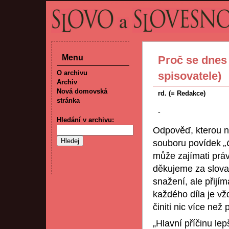
Menu
Proč se dnes
O archivu
spisovatele)
Archiv
Nová domovská
rd. (= Redakce)
stránka
-
Hledání v archivu:
Odpověď, kterou na
souboru povídek
„
může zajímati práv
děkujeme za slova
snažení, ale přijí
každého díla je v
činiti nic více než
„Hlavní příčinu lep