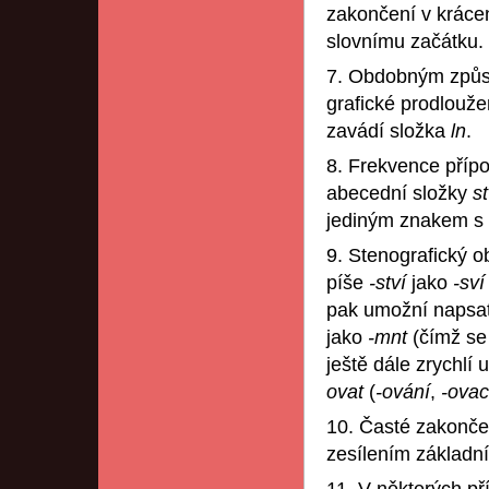
zakončení v kráce
slovnímu začátku.
7. Obdobným způs
grafické prodlouž
zavádí složka
ln
.
8. Frekvence příp
abecední složky
st
jediným znakem s
9. Stenografický o
píše
-ství
jako
-sv
pak umožní napsat
jako
-mnt
(čímž se
ještě dále zrychlí
ovat
(
-ování
,
-ovac
10. Časté zakonče
zesílením základn