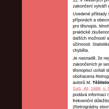
11. V některých p
zakončení vytváří
Uvedené příklady s
příponách a obecně
pro těsnopis. Mno
praktické zkušenos
dalších možností a
účinnosti. Statist
chyběla.
Je nasnadě, že nej
zakončeních je ses
těsnopisci uvítali 
obohacena
Retrog
autorů M.
Těšitel
SaS,
49
, 1988, s
podává informaci n
frekvenční důležito
(Retrográdny slovn