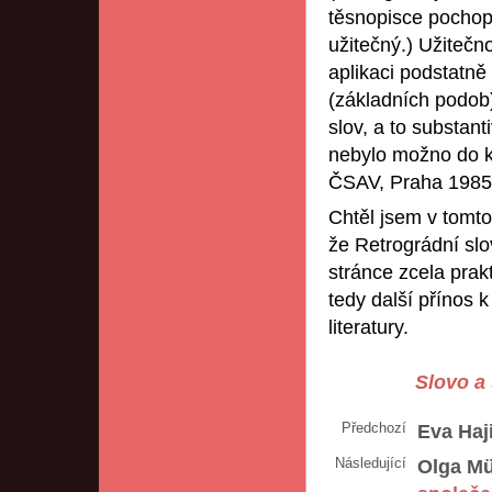
těsnopisce pochopi
užitečný.) Užitečn
aplikaci podstatně
(základních podob)
slov, a to substanti
nebylo možno do kn
ČSAV, Praha 1985
Chtěl jsem v tomto
že Retrográdní slo
stránce zcela prakt
tedy další přínos k 
literatury.
Slovo a 
Předchozí
Eva Haj
Následující
Olga Mü