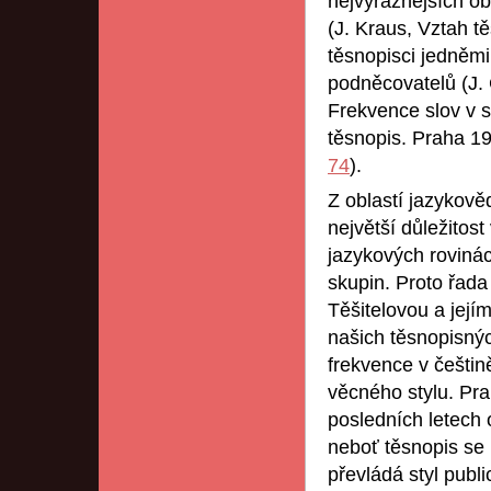
nejvýraznějších ob
(J. Kraus, Vztah t
těsnopisci jedněm
podněcovatelů (J. 
Frekvence slov v s
těsnopis. Praha 19
74
).
Z oblastí jazykov
největší důležito
jazykových roviná
skupin. Proto řada
Těšitelovou a jej
našich těsnopisný
frekvence v češtin
věcného stylu. Prah
posledních letec
neboť těsnopis se 
převládá styl publi