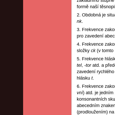
základního stupně 
formě naší těsnopis
2. Obdobná je sit
nk
.
3. Frekvence zak
pro zavedení abec
4. Frekvence zak
složky
ck
(v tomto 
5. Frekvence hlás
tel
,
-tor
atd. a před
zavedení rychlého 
hlásku
t
.
6. Frekvence zako
vní
) atd. je jední
konsonantních sk
abecedním znakem,
(prodloužením) na 