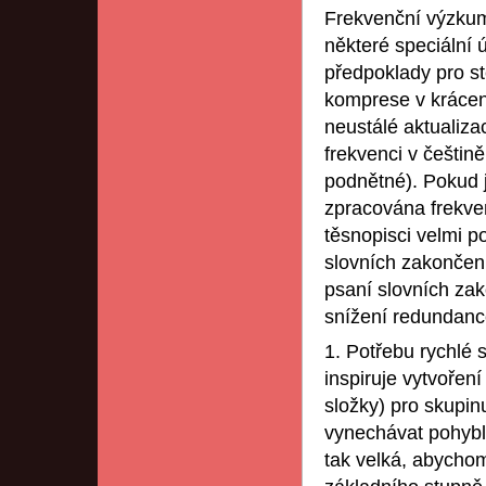
Frekvenční výzkumy
některé speciální 
předpoklady pro st
komprese v krácen
neustálé aktualiza
frekvenci v češtin
podnětné). Pokud j
zpracována frekve
těsnopisci velmi po
slovních zakončen
psaní slovních za
snížení redundanc
1. Potřebu rychlé
inspiruje vytvořen
složky) pro skupi
vynechávat pohyb
tak velká, abycho