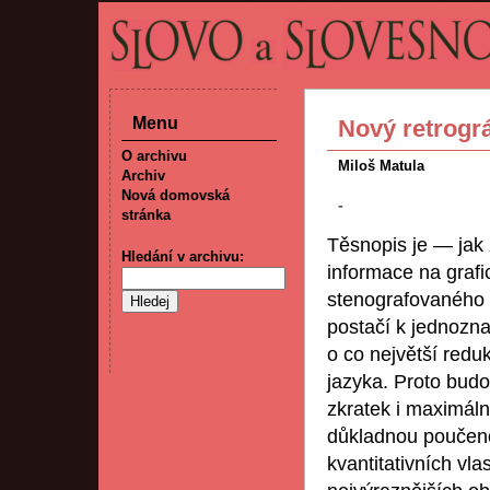
Menu
Nový retrográ
O archivu
Miloš Matula
Archiv
Nová domovská
-
stránka
Těsnopis je — jak
Hledání v archivu:
informace na grafi
stenografovaného t
postačí k jednozna
o co největší red
jazyka. Proto bud
zkratek i maximáln
důkladnou poučenos
kvantitativních vl