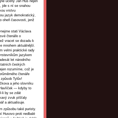
ejně učený Jan Hus nejen
, jde s ní se snahou
kou vrstvu
mou jazyk demokratický,
to oheň časovosti, jenž
vnejme stati Václava
 své čtenáře o
než vracet se dozadu k
íle mnohem aktuálnější.
m velmi praktické rady
 vrstevníkům jazykem
adesát let národního
statních českých
nejen rozumíme, což je
 průměrného čtenáře
 způsob Tylův!
čkova a jeho slovníku
 Havlíček — kdyby to
-li by se zdát
kavý zvuk píšťaly
ář a aktualisuje.
vém způsobu také puristy.
ení Husovo proti nedbalé