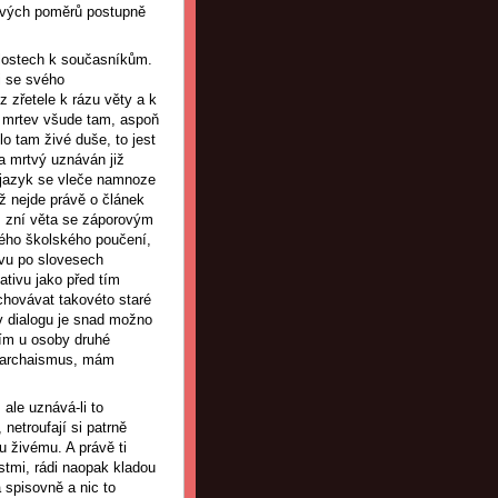
 nových poměrů postupně
lostech k současníkům.
li se svého
 zřetele k rázu věty a k
e mrtev všude tam, aspoň
o tam živé duše, to jest
za mrtvý uznáván již
ý jazyk se vleče namnoze
ž nejde právě o článek
i, zní věta se záporovým
vého školského poučení,
ivu po slovesech
sativu jako před tím
zachovávat takovéto staré
 v dialogu je snad možno
ím u osoby druhé
to archaismus, mám
 ale uznává-li to
 netroufají si patrně
u živému. A právě ti
stmi, rádi naopak kladou
 spisovně a nic to