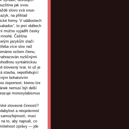
ouzština jak svou
 každé slovo svá sous-
azyk, na příklad
ické formy. V událostech
liados“, to jest obětech
í možno vyjádřit česky
a mnohé. Čeština
kterým jazykům stačí
třeba více slov než
 nemáme ovšem členu;
 nahrazován rozličnými
pohodlnou syntaktickou
slovesný tvar, to už je
á stavba, nepotřebující
ečným bohatstvím
ou úspornost, kterou lze
lánek nemusí být delší
ahrazuje monosylabismus
řské slovesné činnosti?
edabylost a nesprávnost
st samozřejmostí, musí
 na to, aby napsali, co
mitelnost zprávy — jde