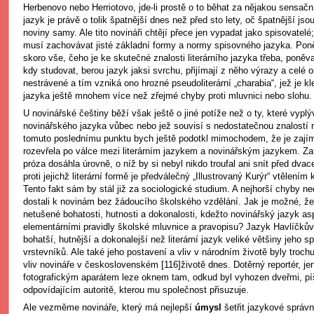
Herbenovo nebo Herriotovo, jde-li prostě o to běhat za nějakou sensač
jazyk je právě o tolik špatnější dnes než před sto lety, oč špatnější jso
noviny samy. Ale tito novináři chtějí přece jen vypadat jako spisovatel
musí zachovávat jisté základní formy a normy spisovného jazyka. Pon
skoro vše, čeho je ke skutečné znalosti literárního jazyka třeba, poněv
kdy studovat, berou jazyk jaksi svrchu, přijímají z něho výrazy a celé
nestrávené a tím vzniká ono hrozné pseudoliterární „charabia“, jež je k
jazyka ještě mnohem více než zřejmé chyby proti mluvnici nebo slohu.
U novinářské češtiny běží však ještě o jiné potíže než o ty, které vyplý
novinářského jazyka vůbec nebo jež souvisí s nedostatečnou znalostí 
tomuto poslednímu punktu bych ještě podotkl mimochodem, že je zajím
rozevřela po válce mezi literárním jazykem a novinářským jazykem. Zat
próza dosáhla úrovně, o níž by si nebyl nikdo troufal ani snít před dvac
proti jejichž literární formě je předválečný „Illustrovaný Kurýr“ vtělením
Tento fakt sám by stál již za sociologické studium. A nejhorší chyby nedě
dostali k novinám bez žádoucího školského vzdělání. Jak je možné, že 
netušené bohatosti, hutnosti a dokonalosti, kdežto novinářský jazyk a
elementárními pravidly školské mluvnice a pravopisu? Jazyk Havlíčkův 
bohatší, hutnější a dokonalejší než literární jazyk veliké většiny jeho 
vrstevníků. Ale také jeho postavení a vliv v národním životě byly troch
vliv novináře v československém [116]životě dnes. Dotěrný reportér, 
fotografickým aparátem leze oknem tam, odkud byl vyhozen dveřmi, p
odpovídajícím autoritě, kterou mu společnost přisuzuje.
Ale vezměme novináře, který má nejlepší
úmysl
šetřit jazykové správ