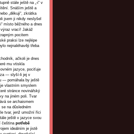
pně stále ještě na „-i“ v
tění. Snáším ještě a
nebo „děkuji“, zkrátka
i jsem ji nikdy neslyšel
ši“ místo běžného a dnes
 výraz vrací! Jakáž
s trapným pocitem
ské praksi lze nejlépe
ylo nejnaléhavěji třeba
chodník, ačkoli je dnes
eré mu vtiskla
sovném jazyce, pociťuje
a — slyší-li jej v
ětu — pomáhala by ještě
ž je vlastním smyslem
eré stránce novinářský
ky na jiném poli. Tvar
stává se archaismem
-li se na důsledném
le tvar, jenž umožní říci
tále ještě v jazyce svou
í čeština
potřebě
ojem ideálním je jistě
 syntaxi, dovolující