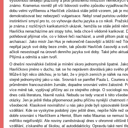
výslovnosti tehdejší pražštiny a proti přílišnému množství německých v
známo. Kramerius rovněž při vší lidovosti svého způsobu vyjadřovacíh
dobu velmi vytříbenou a Havlíček zůstává stále ještě vzorem, jak je m
demokratisovat bez nebezpečí vulgarisace. Nebyl snad puristou uvědo
instinktivní smysl pro to, co vyhovuje duchu jazyka a co nikoli. Pražská
je známa z rozličných karikaturních ukázek, hemžila se stále ještě ně
Havlíčka nenacházíme ani stopy toho, leda chce-li vědomě karikovat. D
potřeboval přijímat vše, co v lidové řeči nacházel, a uměl přitom psát s
archaisací. Jako mistr Jan Hus je nekonečně časovější a bližší než Tó
nepřijal jazyk své doby beze změn, tak působí Havlíček časověji a svě
ačkoli nesestoupil na úroveň denního jazyka své doby. Také jeho aktu
Přijímá a odmítá a sám tvoří.
O dnešní novinářské češtině je mínění skoro jednomyslně špatné. Jak
Havlíčkovo jméno v duchu, tak se ho neprávem dovolává jako svého p
Může-li být něco útěchou, je to fakt, že v jiných zemích je nářek na nov
stejně jednomyslný jako u nás. Srovná-li se pamflet Paula L. Courier
průměrném francouzském žurnále, dopadne srovnání velmi žalostně. 
více méně tak, vyplývají příčiny asi ze stejného zdroje. O sociologii n
dnes celá literatura, hlavně ruská. Nebudu se tedy vracet k této všeob
otázky. Jen je ještě třeba připomenout jednu příčinu nynější chatrnosti
všeobecně. Klasikové novinářství u nás jako jinde byli spisovatelé šir
vzdělání. Kde se vyskytne podobný zjev ještě dnes, nepíše hůře než o
dobře srovnání s Havlíčkem a Herriot, Blum nebo Maurras se nemusí bá
měřítko nejpřísnější. Ale noviny zaměstnávají dnes v ohromné většině l
vzdělání, získaného ať školou, ať autodidakticky. Opravdu také není tř