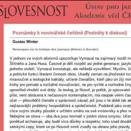
Poznámky k novinářské češtině (Podněty k diskusi)
Gustav Winter
Remarques sur le tchèque des journaux (thèmes à discuter)
V jednom ze svých aforismů upozorňuje Vymazal na zajímavý rozdíl 
Štítného a Jana Husa. Časově je dělí rozpětí asi jedné generace; jazyko
jednoho století. Vymazal konstatuje, ale nehledá vysvětlení. Myslím, že
a politické funkci literární činnosti obou. Usedlý zeman na jihočeské tv
mravoučné a teologické traktáty, určené čtenářům, kteří jako on žijí mi
knihy pro pomalé a rozšafné rozvažování, ne pro rychlé a rozhodné činy
uprostřed vlnobití své doby. Je teolog, je filosof, je politik, je spisovatel
píše, není obrácena k nečasovým kontemplacím, má naopak velmi čas
účel — přesvědčit čtenáře o správnosti zásad, jež jsou v té době tak a
nejčasovější problémy hospodářské a společenské. Podobně jako svat
chce svými skutky působit v určitém směru na své vrstevníky a přes 
Nebojme se slova — oba dva jsou novináři v jistém slova smyslu. Uč
poněkud archaisuje, aby budil více důvěry a respektu; toho snad dosáhl
selskými cepy, které se po Husově smrti zvedly na obranu jeho pravdy,