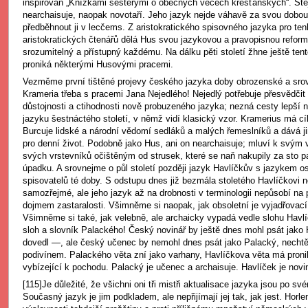
inspirován „Knížkami šesterými o obecných věcech křesťanských“. St
nearchaisuje, naopak novotaří. Jeho jazyk nejde váhavě za svou dobou
předběhnout ji v lecčems. Z aristokratického spisovného jazyka pro ten
aristokratických čtenářů dělá Hus svou jazykovou a pravopisnou refor
srozumitelný a přístupný každému. Na dálku pěti století žhne ještě ten
proniká některými Husovými pracemi.
Vezměme první tištěné projevy českého jazyka doby obrozenské a sro
Krameria třeba s pracemi Jana Nejedlého! Nejedlý potřebuje přesvědčit
důstojnosti a ctihodnosti nově probuzeného jazyka; nezná cesty lepší 
jazyku šestnáctého století, v němž vidí klasický vzor. Kramerius má c
Burcuje lidské a národní vědomí sedláků a malých řemeslníků a dává ji
pro denní život. Podobně jako Hus, ani on nearchaisuje; mluví k svým
svých vrstevníků očištěným od strusek, které se naň nakupily za sto p
úpadku. A srovnejme o půl století později jazyk Havlíčkův s jazykem o
spisovatelů té doby. S odstupu dnes již bezmála stoletého Havlíčkovi 
samozřejmé, ale jeho jazyk až na drobnosti v terminologii nepůsobí na
dojmem zastaralosti. Všimněme si naopak, jak obsoletní je vyjadřovací
Všimněme si také, jak velebně, ale archaicky vypadá vedle slohu Havlí
sloh a slovník Palackého! Český novinář by ještě dnes mohl psát jako
dovedl —, ale český učenec by nemohl dnes psát jako Palacký, nechtěl
podivínem. Palackého věta zní jako varhany, Havlíčkova věta má proni
vybízející k pochodu. Palacký je učenec a archaisuje. Havlíček je novin
[115]Je důležité, že všichni oni tři mistři aktualisace jazyka jsou po s
Současný jazyk je jim podkladem, ale nepřijímají jej tak, jak jest. Horl