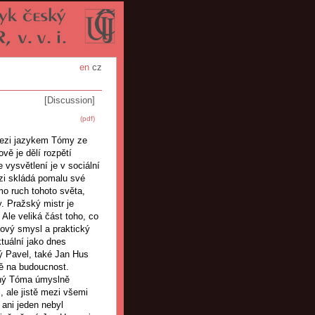
en
cz
[Discussion]
(pdf)
mezi jazykem Tómy ze
vě je dělí rozpětí
 vysvětlení je v sociální
rzi skládá pomalu své
mo ruch tohoto světa,
. Pražský mistr je
. Ale veliká část toho, co
ový smysl a praktický
ktuální jako dnes
ý Pavel, také Jan Hus
ně na budoucnost.
ený Tóma úmyslně
, ale jistě mezi všemi
 ani jeden nebyl