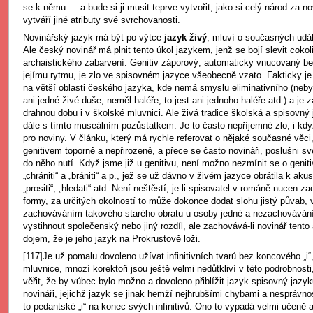
se k němu — a bude si ji musit teprve vytvořit, jako si celý národ za
vytváří jiné atributy své svrchovanosti.
Novinářský jazyk má být po výtce
jazyk živý
; mluví o současných udá
Ale český novinář má plnit tento úkol jazykem, jenž se bojí slevit coko
archaistického zabarvení. Genitiv záporový, automaticky vnucovaný bez
jejímu rytmu, je zlo ve spisovném jazyce všeobecně vzato. Fakticky j
na větší oblasti českého jazyka, kde nemá smyslu eliminativního (nebyl
ani jedné živé duše, neměl haléře, to jest ani jednoho haléře atd.) a je 
drahnou dobu i v školské mluvnici. Ale živá tradice školská a spisovn
dále s tímto museálním pozůstatkem. Je to často nepříjemné zlo, i kdy
pro noviny. V článku, který má rychle referovat o nějaké současné věc
genitivem toporně a nepřirozeně, a přece se často novináři, poslušni s
do něho nutí. Když jsme již u genitivu, není možno nezmínit se o genit
„chrániti“ a „brániti“ a p., jež se už dávno v živém jazyce obrátila k aku
„prositi“, „hledati“ atd. Není neštěstí, je-li spisovatel v románě nucen 
formy, za určitých okolností to může dokonce dodat slohu jistý půvab,
zachováváním takového starého obratu u osoby jedné a nezachováván
vystihnout společenský nebo jiný rozdíl, ale zachovává-li novinář ten
dojem, že je jeho jazyk na Prokrustově loži.
[117]Je už pomalu dovoleno užívat infinitivních tvarů bez koncového „i“,
mluvnice, mnozí korektoři jsou ještě velmi nedůtkliví v této podrobnosti,
věřit, že by vůbec bylo možno a dovoleno přiblížit jazyk spisovný jazyk
novináři, jejichž jazyk se jinak hemží nejhrubšími chybami a nesprávno
to pedantské „i“ na konec svých infinitivů. Ono to vypadá velmi učeně a