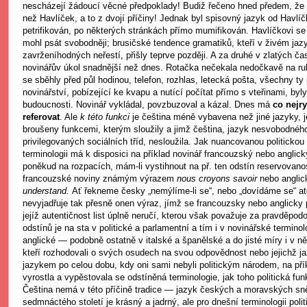
nescházejí žádoucí věcné předpoklady! Budiž řečeno hned předem, že
než Havlíček, a to z dvojí příčiny! Jednak byl spisovný jazyk od Havl
petrifikován, po některých stránkách přímo mumifikován. Havlíčkovi se
mohl psát svobodněji; brusičské tendence gramatiků, kteří v živém jazyk
zavrženíhodných neřestí, přišly teprve později. A za druhé v zlatých č
novinářův úkol snadnější než dnes. Rotačka nečekala nedočkavě na ruk
se sběhly před půl hodinou, telefon, rozhlas, letecká pošta, všechny 
novinářství, pobízející ke kvapu a nutící počítat přímo s vteřinami, by
budoucnosti. Novinář vykládal, povzbuzoval a kázal. Dnes má
co nejry
referovat
. Ale
k této funkci
je čeština méně vybavena než jiné jazyky, je
broušeny funkcemi, kterým sloužily a jimž čeština, jazyk nesvobodné
privilegovaných sociálních tříd, nesloužila. Jak nuancovanou politickou
terminologii má k disposici na příklad novinář francouzský nebo angli
poněkud na rozpacích, mám-li vystihnout na př. ten odstín reservovanost
francouzské noviny známým výrazem
nous croyons savoir
nebo angli
understand.
Ať řekneme česky „nemýlíme-li se“, nebo „dovídáme se“ at
nevyjadřuje tak přesně onen výraz, jímž se francouzsky nebo anglicky
jejíž autentičnost list úplně neručí, kterou však považuje za pravděpo
odstínů je na sta v politické a parlamentní a tím i v novinářské termino
anglické — podobně ostatně v italské a španělské a do jisté míry i v n
kteří rozhodovali o svých osudech na svou odpovědnost nebo jejichž ja
jazykem po celou dobu, kdy oni sami nebyli politickým národem, na přík
vyrostla a vypěstovala se odstíněná terminologie, jak toho politická fu
Čeština nemá v této příčině tradice — jazyk českých a moravských s
sedmnáctého století je krásný a jadrný, ale pro dnešní terminologii pol