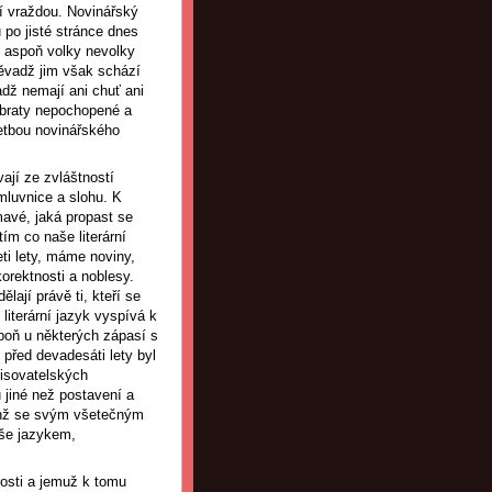
ní vraždou. Novinářský
u po jisté stránce dnes
é; aspoň volky nevolky
ěvadž jim však schází
adž nemají ani chuť ani
 obraty nepochopené a
letbou novinářského
vají ze zvláštností
mluvnice a slohu. K
avé, jaká propast se
ím co naše literární
eti lety, máme noviny,
 korektnosti a noblesy.
lají právě ti, kteří se
literární jazyk vyspívá k
spoň u některých zápasí s
před devadesáti lety byl
spisovatelských
u jiné než postavení a
jenž se svým všetečným
íše jazykem,
nosti a jemuž k tomu