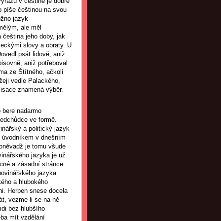
ýrazů v češtině je dobře
o píše češtinou na svou
ožno jazyk
mělým, ale měl
 čeština jeho doby, jak
meckými slovy a obraty. U
ovedl psát lidově, aniž
pisovně, aniž potřeboval
ma ze Štítného, ačkoli
žeji vedle Palackého,
alisace znamená výběr.
o bere nadarmo
ředchůdce ve formě.
inářský a politický jazyk
a s úvodníkem v dnešním
Poněvadž je tomu všude
ovinářského jazyka je už
ecné a zásadní stránce
 novinářského jazyka
okého a hlubokého
ni. Herben snese docela
t, vezme-li se na ně
idi bez hlubšího
eba mít vzdělání