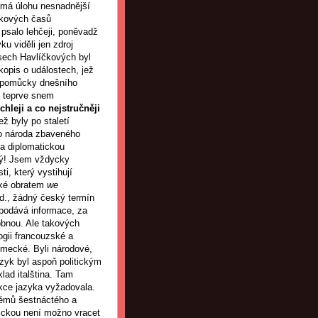
 má úlohu nesnadnější
íčkových časů
 psalo lehčeji, poněvadž
u viděli jen zdroj
asech Havlíčkových byl
opis o událostech, jež
ty pomůcky dnešního
ly teprve snem
chleji a co nejstručněji
ž byly po staletí
ho národa zbaveného
 a diplomatickou
cký! Jsem vždycky
i, který vystihují
cké obratem
we
d., žádný český termín
 podává informace, za
dobnou. Ale takových
logii francouzské a
ěmecké. Byli národové,
zyk byl aspoň politickým
lad italština. Tam
nkce jazyka vyžadovala.
němů šestnáctého a
itickou není možno vracet