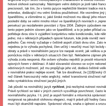
hotové slohové samoznaky. Nástrojem velmi dobrým je jistě také franc
precisností, tak tím, že v tomto jazyce nepřetržité literární tradice má
entendus, dodávající mu velmi širokou použitelnost. Ale vezměme jiný j
španělštinu, a všimněme si, jaké široké možnosti mu dávají jeho mluvn
poslední doby se velmi mnoho mluví ve španělských novinách o „represa
persekucí po nezdařeném povstání z října 1934. Žádným způsobem nen
tento pojem jedním slovem jako ve španělštině; a to je jeden příklad z
potřebuje dvou slov k vyjádření konjunktivu nebo kondicionálu, kde ně
jedno; má v některých případech opisné futurum, kde jinde rovněž není 
jednoho. Čas minulý vyžaduje v češtině aspoň zčásti dvou slov. Zato
nejednou je to výhoda pochybná; člen určitý i neurčitý musí být leckdy
obraty a právě v novinářském jazyce lze naopak ocenit, jak velikou a 
pomůckou může v některých situacích člen být. Neklademe zájmen před 
výhoda zcela nesporná. Ale ovšem výhodou největší je prostě mluvnick
opisných forem v deklinaci. A také slovanské sloveso se svým nekon
odstínových možností, jež mu propůjčuje jeho vid, dodává češtině velik
v novinářské praksi nejlépe ocenit. Tak lze dosáhnout, že [118]český č
než článek francouzský nebo anglický, neboť tvaroslovná stručnost n
nebo syntaktickou stručnost jazyků jiných.
Jak působí na novinářský jazyk
rychlost
, jiná nezbytná nutnost noviná
Právě rychlostí se také v jiných zemích vysvětluje povrchnost, často l
novinářského jazyka. I ti, jimž je aspoň formální a mluvnická správno
resignovat na jakoukoli slohovou eleganci, mají-li právě půl hodiny času
musí být okamžitě napsáno. Správnost věcná, snaha o úplnost a srozu