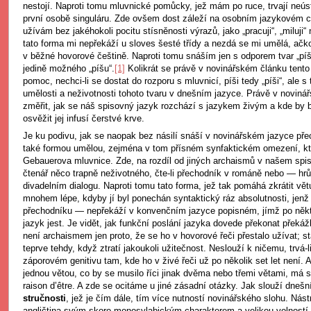
nestojí. Naproti tomu mluvnické pomůcky, jež mám po ruce, trvají neústu
první osobě singuláru. Zde ovšem dost záleží na osobním jazykovém cí
užívám bez jakéhokoli pocitu stísněnosti výrazů, jako „pracuji“, „miluji“ 
tato forma mi nepřekáží u sloves šesté třídy a nezdá se mi umělá, ačkol
v běžné hovorové češtině. Naproti tomu snáším jen s odporem tvar „pí
jedině možného „píšu“.
[1]
Kolikrát se právě v novinářském článku tento
pomoc, nechci-li se dostat do rozporu s mluvnicí, píši tedy „píši“, ale 
umělosti a neživotnosti tohoto tvaru v dnešním jazyce. Právě v novinář
změřit, jak se náš spisovný jazyk rozchází s jazykem živým a kde by b
osvěžit jej infusí čerstvé krve.
Je ku podivu, jak se naopak bez násilí snáší v novinářském jazyce pře
také formou umělou, zejména v tom přísném synfaktickém omezení, kt
Gebauerova mluvnice. Zde, na rozdíl od jiných archaismů v našem spi
čtenář něco trapně neživotného, čte-li přechodník v románě nebo — hrůz
divadelním dialogu. Naproti tomu tato forma, jež tak pomáhá zkrátit v
mnohem lépe, kdyby jí byl ponechán syntaktický ráz absolutnosti, jen
přechodníku — nepřekáží v konvenčním jazyce popisném, jímž po někt
jazyk jest. Je vidět, jak funkční poslání jazyka dovede překonat překáž
není archaismem jen proto, že se ho v hovorové řeči přestalo užívat; 
teprve tehdy, když ztratí jakoukoli užitečnost. Neslouží k ničemu, trvá
záporovém genitivu tam, kde ho v živé řeči už po několik set let není. A
jednou větou, co by se musilo říci jinak dvěma nebo třemi větami, má s
raison d’être. A zde se ocitáme u jiné zásadní otázky. Jak slouží dnešn
stručnosti
, jež je čím dále, tím více nutností novinářského slohu. Nástr
angličtina svým skoro monosylabickým charakterem a velikou volností v