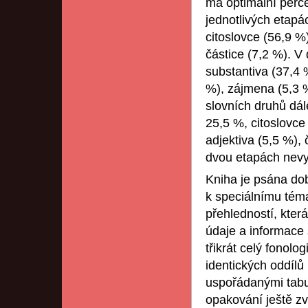
má optimální perce
jednotlivých etapá
citoslovce (56,9 %
částice (7,2 %). V
substantiva (37,4 
%), zájmena (5,3 %
slovních druhů dál
25,5 %, citoslovce
adjektiva (5,5 %), 
dvou etapách nevysk
Kniha je psána dob
k speciálnímu tém
přehledností, kter
údaje a informace 
třikrát celý fonolo
identických oddíl
uspořádanými tabu
opakování ještě zv