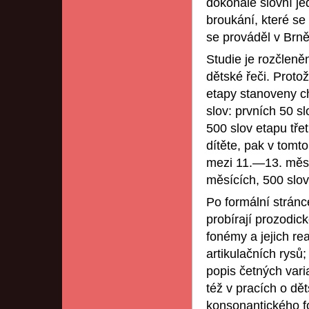
dokonalé slovní je
broukání, které se
se prováděl v Brně
Studie je rozčleněn
dětské řeči. Proto
etapy stanoveny c
slov: prvních 50 s
500 slov etapu tře
dítěte, pak v tomt
mezi 11.—13. měsíc
měsících, 500 slov 
Po formální stránc
probírají prozodick
fonémy a jejich re
artikulačních rysů;
popis četných vari
též v pracích o dě
konsonantického fo