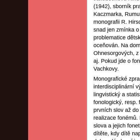
(1942), sborník pr
Kaczmarka, Rumunk
monografii R. Hir
snad jen zmínka o
problematice děts
oceňován. Na domá
Ohnesorgových, z 
aj. Pokud jde o fo
Vachkovy.
Monografické zpra
interdisciplinární
lingvistický a sta
fonologický, resp.
prvních slov až do
realizace fonémů. N
slova a jejich fone
dítěte, kdy dítě 