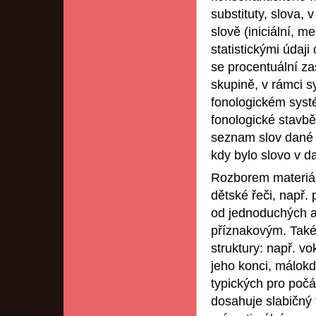
substituty, slova, 
slově (iniciální, me
statistickými údaji
se procentuální za
skupině, v rámci 
fonologickém syst
fonologické stavbě
seznam slov dané e
kdy bylo slovo v d
Rozborem materiálu
dětské řeči, např.
od jednoduchých a
příznakovým. Také 
struktury: např. v
jeho konci, málok
typických pro počá
dosahuje slabičný