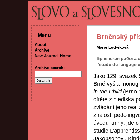
Menu
Brněnský přís
About
Marie Ludvíková
Archive
New Journal Home
Брненская работа о
l’étude du langage 
Archive search:
Jako 129. svazek Sp
Brně vyšla monogr
in the Child
(Brno 
dítěte z hlediska 
zvládání jeho real
znalosti pedolingvi
úvodu knihy: jde o
studie L’apprentis
Jakobsonovu Kinde