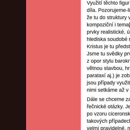
Využití těchto fig
díla. Pozorujeme-li
že tu do struktury
kompoziční i tema[
prvky realistické,
hlediska soudobé r
Kristus je tu předs
Jsme tu svědky prv
z opor stylu barok
větnou stavbou, h
parataxí aj.) je z
jsou případy využit
nimi setkáme až v 
Dále se chceme z
řečnické otázky. Je
po vzoru ciceronsk
takových případech 
velmi pravidelné, n