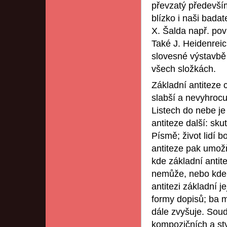
převzatý především
blízko i naši badat
X. Šalda např. pova
Také J. Heidenreich
slovesné výstavbě
všech složkách.
Základní antiteze
slabší a nevyhroc
Listech do nebe je
antiteze další: sk
Písmě; život lidí b
antiteze pak umožňu
kde základní antit
nemůže, nebo kde 
antitezi základní j
formy dopisů; ba m
dále zvyšuje. Soud
kompozičních a styl