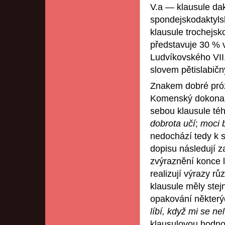
V.a — klausule dak
spondejskodaktyls
klausule trochejs
představuje 30 % v
Ludvíkovského VII.
slovem pětislabič
Znakem dobré prózy
Komenský dokonale
sebou klausule tého
dobrota učí
;
moci 
nedochází tedy k 
dopisu následují z
zvýraznění konce li
realizují výrazy rů
klausule měly stej
opakování některýc
líbí, když mi se nel
klausulovou hodnot