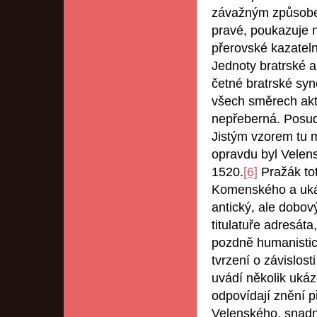
závažným způsobem
pravé, poukazuje 
přerovské kazatel
Jednoty bratrské a 
četné bratrské sy
všech směrech aktu
nepřeberná. Posuď
Jistým vzorem tu mo
opravdu byl Velens
1520.
[6]
Pražák tot
Komenského a ukáza
antický, ale dobov
titulatuře adresáta
pozdně humanistick
tvrzení o závislos
uvádí několik uká
odpovídají znění p
Velenského, snadno