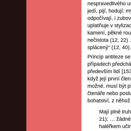
nespravedlivého us
jedí, pijí, hodují
odpočívají, i zubo
uplatňuje v stylizac
kamení, pěkné rouc
nečistota (12, 22)
splácený“ (12, 40).
Princip antiteze s
případech předcháze
především lidí [15
když její první čl
možné, musí být p
čtenáře nebo posl
bohatství, z něhož
Mají plné truh
21); … žádné
haléřkem učin