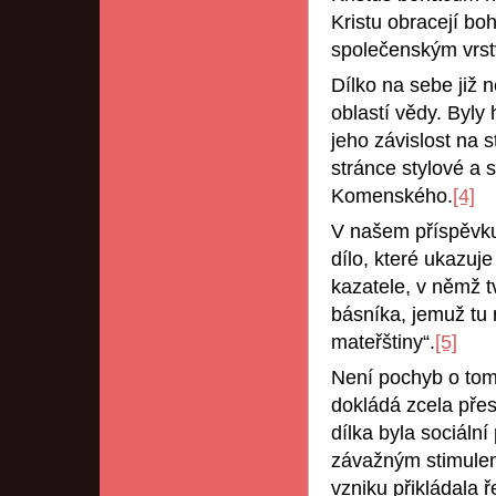
Kristu obracejí bo
společenským vrs
Dílko na sebe již 
oblastí vědy. Byly
jeho závislost na 
stránce stylové a 
Komenského.
[4]
V našem příspěvku
dílo, které ukazuj
kazatele, v němž t
básníka, jemuž tu 
mateřštiny“.
[5]
Není pochyb o tom 
dokládá zcela pře
dílka byla sociál
závažným stimulem 
vzniku přikládala 