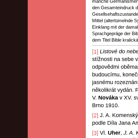
manche Germanismen, 
den Gesamteindruck de
Gesellsehaftszustande
Mittel (altertümelnde S
Einklang mit der damal
Sprachgepräge der Bib
dem Titel Bible kralick
[1]
Listové do neb
stížnosti na sebe v
odpovědmi oběma s
budoucímu, konečn
jasnému rozeznání
několikrát vydán. 
V.
Nováka
v XV. 
Brno 1910.
[2]
J. A. Komenský v
podle Díla Jana A
[3]
Vl.
Uher
,
J. A.