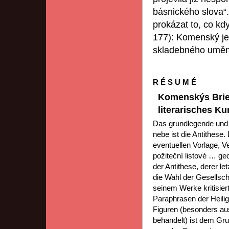
básnického slova“.
prokázat to, co kdy
177): Komenský je 
skladebného uměn
R É S U M É
Komenskýs Brief
literarisches K
Das grundlegende und 
nebe ist die Antithese
eventuellen Vorlage, V
požiteční listové … g
der Antithese, derer l
die Wahl der Gesellsc
seinem Werke kritisiert
Paraphrasen der Heilig
Figuren (besonders aus
behandelt) ist dem Gru