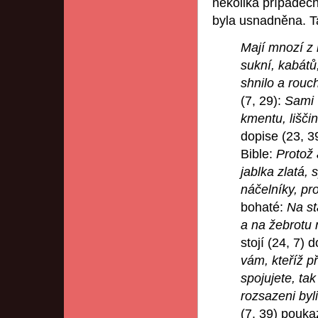
několika případech
byla usnadněna. T
Mají mnozí z
sukní, kabátů
shnilo a rouc
(7, 29):
Sami 
kmentu, lišči
dopise (23, 3
Bible:
Protož 
jablka zlatá, 
náčelníky, pr
bohaté:
Na st
a na žebrotu 
stojí (24, 7) 
vám, kteříž p
spojujete, ta
rozsazeni byl
(7, 39) pouka