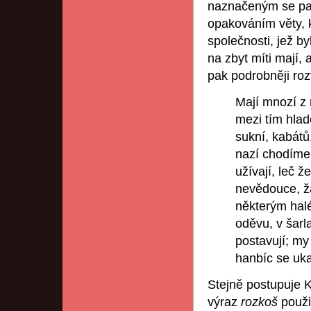
naznačeným se pak
opakováním věty, k
společnosti, jež b
na zbyt míti mají, 
pak podrobněji roz
Mají mnozí z 
mezi tím hlad
sukní, kabátů
nazí chodíme. 
užívají, leč ž
nevědouce, ž
některým hal
oděvu, v šarl
postavují; my
hanbíc se uka
Stejně postupuje K
výraz
rozkoš
použi