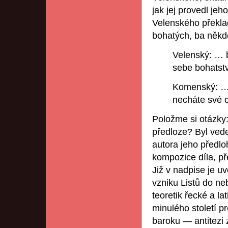
jak jej provedl je
Velenského překlad
bohatých, ba někde
Velenský: … b
sebe bohatstv
Komenský: … 
necháte své c
Položme si otázky
předloze? Byl vede
autora jeho předl
kompozice díla, př
Již v nadpise je u
vzniku Listů do ne
teoretik řecké a la
minulého století p
baroku — antitezi 