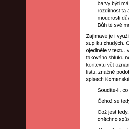
barvy býti m
rozdílnost ta 
moudrosti dův
Bůh té své mo
Zajímavé je i využi
supliku chudých. O
ojediněle v textu.
takového shluku n
kontextu vět ozn
listu, značně podo
spisech Komenské
Soudíte-li, co
Čehož se ted
Což jest tedy
oněchno spůs