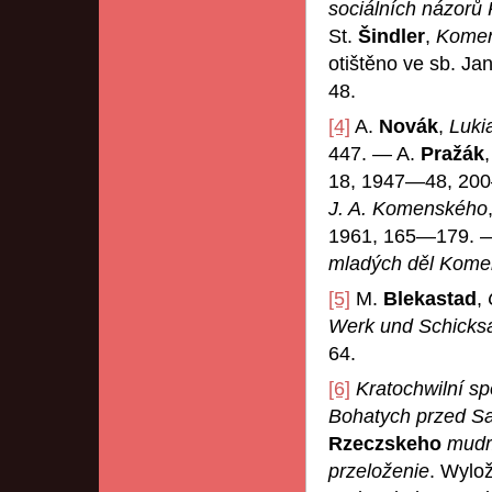
sociálních názor
St.
Šindler
,
Komens
otištěno ve sb. J
48.
[4]
A.
Novák
,
Luki
447. — A.
Pražák
18, 1947—48, 20
J. A. Komenského
1961, 165—179. 
mladých děl Kom
[5]
M.
Blekastad
,
Werk und Schicks
64.
[6]
Kratochwilní sp
Bohatych przed S
Rzeczskeho
mudr
przeloženie
. Wylo