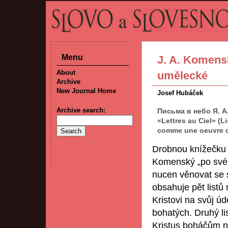
Menu
J. A. Komensk
About
umělecké
Archive
New Journal Home
Josef Hubáček
Archive search:
Письма в небо Я. А
«Lettres au Ciel» 
comme une oeuvre d’a
Drobnou knížečk
Komenský „po svém
nucen věnovat se
obsahuje pět listů 
Kristovi na svůj úd
bohatých. Druhý li
Kristus boháčům na