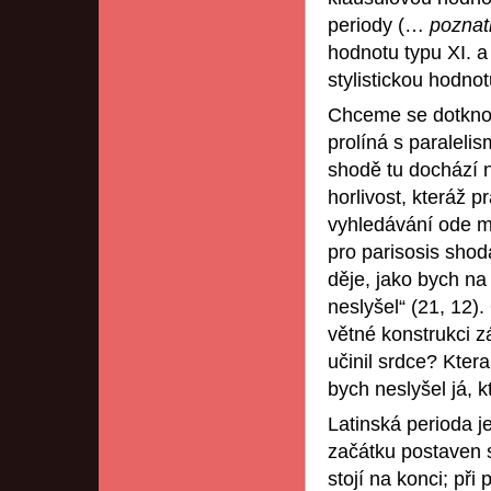
periody (…
poznat
hodnotu typu XI. 
stylistickou hodnot
Chceme se dotknout
prolíná s paraleli
shodě tu dochází n
horlivost, kteráž p
vyhledávání ode m
pro parisosis sho
děje, jako bych na
neslyšel“ (21, 12)
větné konstrukci z
učinil srdce? Kter
bych neslyšel já, k
Latinská perioda 
začátku postaven s
stojí na konci; př