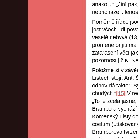
anakolut: „Jiní pak
nepřicházeli, lenos
Poměrně řídce js
jest všech lidí po
veselé nebývá (13, 
proměně přijíti má 
zatarasení věci ja
pozornost již K. Ne
Položme si v závě
Listech stojí. Ant.
odpovídá takto: „
chudých.“
[15]
V re
„To je zcela jasné
Brambora vychází 
Komenský Listy d
coelum (utiskovan
Bramborovo tvrzen