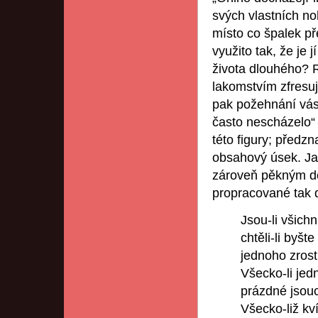
svých vlastních no
místo co špalek př
využito tak, že je 
života dlouhého? 
lakomstvím zfresu
pak požehnání vás
často nescházelo“ (
této figury; předzn
obsahový úsek. Jak
zároveň pěkným d
propracované tak 
Jsou-li všich
chtěli-li byšt
jednoho zrost
Všecko-li jed
prázdné jsouc
Všecko-liž kv