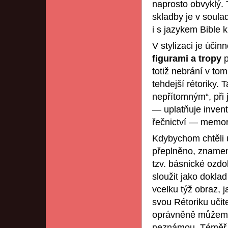
naprosto obvyklý.
skladby je v soul
i s jazykem Bible k
V stylizaci je účin
figurami a tropy
totiž nebrání v to
tehdejší rétoriky. 
nepřítomným“, při 
— uplatňuje inventi
řečnictví — memori
Kdybychom chtěli uv
přeplněno, znamena
tzv. básnické ozdo
sloužit jako doklad
vcelku týž obraz, j
svou Rétoriku učit
oprávněně můžeme
neznámou. Téměř o 