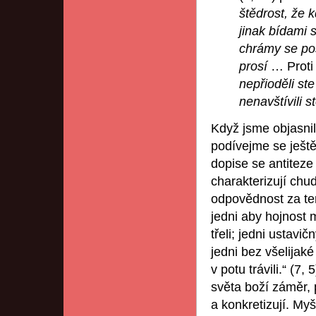
štědrost, že k
jinak bídami 
chrámy se pos
prosí
… Proti
nepřioděli st
nenavštívili 
Když jsme objasnil
podívejme se ještě
dopise se antiteze
charakterizují chu
odpovědnost za te
jedni aby hojnost m
třeli; jedni ustavi
jedni bez všelijaké
v potu trávili.“ (7
světa boží záměr, 
a konkretizují. My