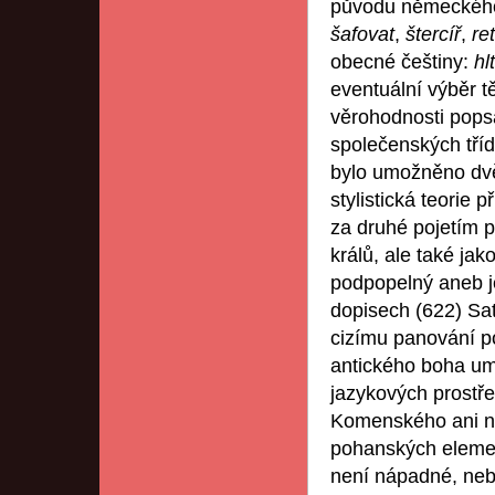
původu německéh
šafovat
,
štercíř
,
re
obecné češtiny:
hl
eventuální výběr t
věrohodnosti pops
společenských tříd
bylo umožněno dvě
stylistická teorie 
za druhé pojetím po
králů, ale také ja
podpopelný aneb j
dopisech (622) Sat
cizímu panování po
antického boha umo
jazykových prostře
Komenského ani ne
pohanských elemen
není nápadné, nebo