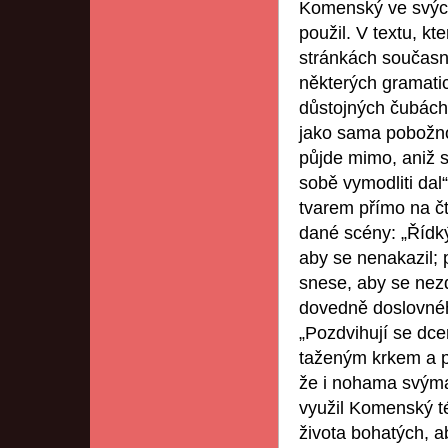
Komenský ve svých 
použil. V textu, kt
stránkách současn
některých gramatick
důstojných čubách 
jako sama pobožnost
půjde mimo, aniž s
sobě vymodliti dal
tvarem přímo na č
dané scény: „Řídký
aby se nenakazil; 
snese, aby se nezd
dovedně doslovného
„Pozdvihují se dce
taženým krkem a pa
že i nohama svýma 
využil Komenský té
života bohatých, a