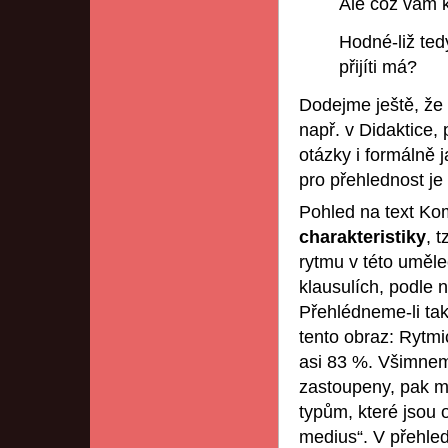
Ale což vám 
Hodné-liž tedy
přijíti má?
Dodejme ještě, ž
např. v Didaktice,
otázky i formálně 
pro přehlednost je 
Pohled na text Ko
charakteristiky
, 
rytmu v této uměl
klausulích, podle 
Přehlédneme-li tak
tento obraz: Rytmi
asi 83 %. Všimneme-
zastoupeny, pak můž
typům, které jsou
medius“. V přehle