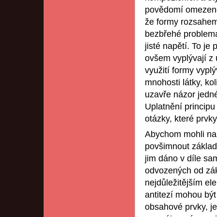
povědomí omezenéh
že formy rozsahem
bezbřehé problemat
jisté napětí. To je
ovšem vyplývají z u
využití formy vypl
mnohosti látky, ko
uzavře názor jedné
Uplatnění principu
otázky, které prvky
Abychom mohli na 
povšimnout základn
jim dáno v díle sam
odvozených od zák
nejdůležitějším e
antitezí mohou být
obsahové prvky, je