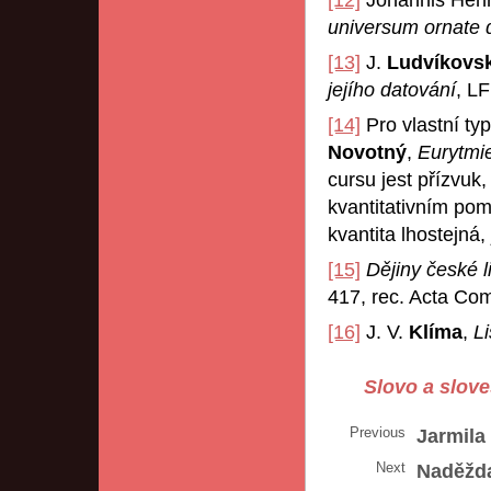
universum ornate
[13]
J.
Ludvíkovs
jejího datování
, L
[14]
Pro vlastní typ
Novotný
,
Eurytmie
cursu jest přízvuk
kvantitativním poměr
kvantita lhostejná,
[15]
Dějiny české li
417, rec. Acta Co
[16]
J. V.
Klíma
,
L
Slovo a slove
Previous
Jarmila
Next
Naděžda