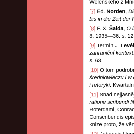
Welenskeho z Mni
[7]
Ed.
Norden
,
Di
bis in die Zeit der
[8]
F. X.
Šalda
,
O l
8, 1935—36, s. 12
[9]
Termín J.
Levé
zahraniční kontext
s. 63.
[10]
O tom podrob
średniowieczu i w 
i retoryki
, Kwartal
[11]
Snad nejjasněj
ratione scribendi l
Roterdami, Conradi
Conscribendis epis
knize proto, že v
[12]
Johannis Henr