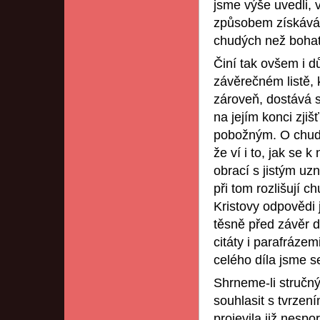
jsme výše uvedli, 
způsobem získává 
chudých než bohat
Činí tak ovšem i 
závěrečném listě, 
zároveň, dostává 
na jejím konci zji
pobožným. O chudý
že ví i to, jak se
obrací s jistým uz
při tom rozlišují 
Kristovy odpovědi
těsně před závěr d
citáty i parafrázem
celého díla jsme se 
Shrneme-li stručn
souhlasit s tvrzen
projevila již nespo