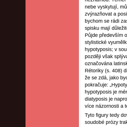
nebe vyskytují, mů
zvýrazňovat a posil
bychom se rádi za
spisku mají důležit
Půjde především o 
stylistické vyumělk
hypotyposis; v sou
později však splýv
označována latinsk
Rétoriky (s. 408) d
že se zdá, jako by
pokračuje: „Hypoty
hypotyposis je mé
diatyposis je napr
více názornosti a t
Tyto figury tedy do
soudobé prózy trak