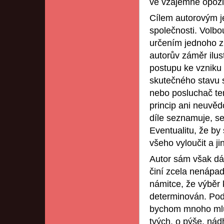
ve vzájemné opozic
Cílem autorovým je
společnosti. Volb
určením jednoho z 
autorův záměr ilust
postupu ke vzniku
skutečného stavu 
nebo posluchač ten
princip ani neuvěd
díle seznamuje, se
Eventualitu, že by 
všeho vyloučit a ji
Autor sám však dá
činí zcela nenápad
námitce, že výběr 
determinován. Pod
bychom mnoho mluvi
tvých, o pýše, nádh