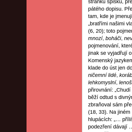
stránku spisku, př
pátého dopisu. Pře
tam, kde je jmenuj
„bratřími našimi v
(6, 20); toto poj
mnozí
,
boháči
,
nev
pojmenování, které
jinak se vyjadřují 
Komenský jazykem 
klade do úst jen d
ničemní lidé
,
koráb
lehkomyslní
,
lenoš
přirovnání: „Chud
běží odtud s divn
zbraňoval sám před
(18, 33). Na jiném
hlupácích: „… příl
podezření dávají …