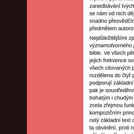
zanedbávání tvých 
se nám od nich dě
snadno přesvědčím
předmětem autorovy
Nejdůležitějšími z
významotvorného p
bible. Ve všech pě
jejich frekvence s
všech citovaných 
rozdělena do čtyř 
podporují základní 
pak je soustředěna
bohatým i chudým z
zcela zřejmou fun
kompozičním princi
celý základní text 
ta obvinění, prot