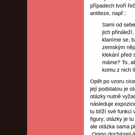
případech tvoří ře
antiteze, např.:
Sami od sebe 
jich přinálež
klaníme se, b
zemským něja
klekání před 
máme? To, ab
komu z nich lí
Opět po vzoru cice
její podstatou je o
otázky nutně vyža
následuje expozice
tu blíží své funkc
figury; otázky je t
ale otázka sama p
„Onino docházejí-l