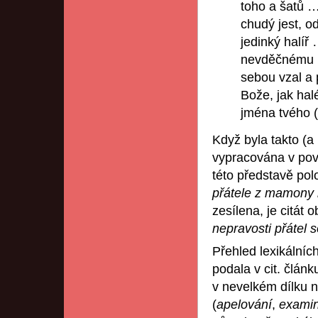
toho a šatů … 
chudý jest, o
jedinký halíř
nevděčnému b
sebou vzal a
Bože, jak hal
jména tvého (
Když byla takto (a
vypracována v pově
této představě po
přátele z mamony
zesílena, je citát
nepravosti přátel 
Přehled lexikálních
podala v cit. člán
v nevelkém dílku n
(
apelování
,
examin