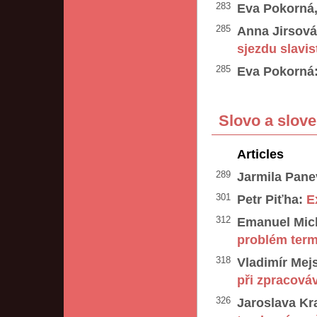
283
Eva Pokorná,
285
Anna Jirsová
sjezdu slavis
285
Eva Pokorná
Slovo a slove
Articles
289
Jarmila Pane
301
Petr Piťha:
E
312
Emanuel Mic
problém term
318
Vladimír Mejs
při zpracová
326
Jaroslava Kr