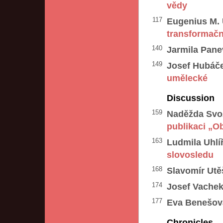
vědy
117
Eugenius M. 
transformačn
140
Jarmila Panev
149
Josef Hubáč
umělecké
Discussion
159
Naděžda Svoz
publikaci „O
163
Ludmila Uhlí
slovosledu
168
Slavomír Utě
174
Josef Vachek
177
Eva Benešov
Chronicles