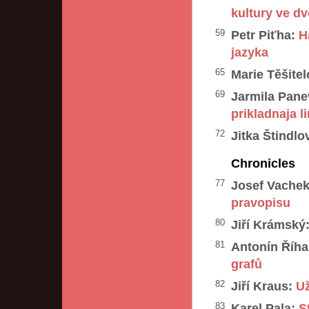
kultury ve d
59
Petr Piťha:
H
jazyka
65
Marie Těšitel
69
Jarmila Pane
prikladnaja l
72
Jitka Štindlo
Chronicles
77
Josef Vachek
pravopisu
80
Jiří Krámský
81
Antonín Říha
grafů
82
Jiří Kraus:
Už
83
Karel Pala:
S