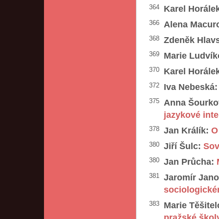
364
Karel Horále
366
Alena Macur
368
Zdeněk Hlav
369
Marie Ludvík
370
Karel Horále
372
Iva Nebeská:
375
Anna Šourkov
jazykové inte
378
Jan Králík:
O
380
Jiří Šulc:
Sov
380
Jan Průcha:
381
Jaromír Jan
sociologické
383
Marie Těšitel
pražské škol