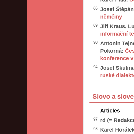
86
Josef Štěpán
němčiny
89
Jiří Kraus, L
informační t
90
Antonín Tejn
Pokorná:
Čes
konference v
94
Josef Skulin
ruské dialekt
Slovo a slove
Articles
97
rd (= Redakc
98
Karel Horále