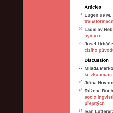
Articles
1
Eugenius M. 
transformační
20
Ladislav Neb
syntaxe
26
Josef Hrbáče
cizího původ
Discussion
35
Milada Marko
ke zkoumání 
40
Jiřina Novot
45
Růžena Buch
sociolingvis
přejatých
54
Ivan Lutterer