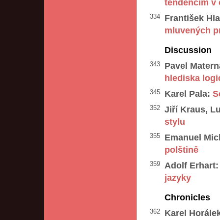
tendencím v
334
František Hla
mluvených p
Discussion
343
Pavel Matern
hlediska log
345
Karel Pala:
S
352
Jiří Kraus, L
stylu
355
Emanuel Mic
polštině
359
Adolf Erhart:
jazyky
Chronicles
362
Karel Horále