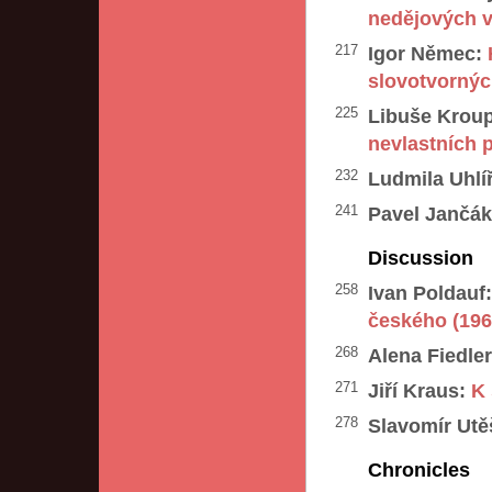
nedějových 
217
Igor Němec:
slovotvornýc
225
Libuše Krou
nevlastních 
232
Ludmila Uhlí
241
Pavel Jančák
Discussion
258
Ivan Poldauf
českého (19
268
Alena Fiedle
271
Jiří Kraus:
K 
278
Slavomír Utě
Chronicles