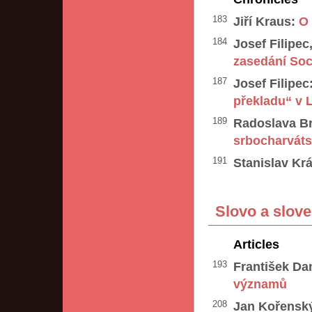
183
Jiří Kraus:
O 
184
Josef Filipec
zasedání Soc
187
Josef Filipec
překladu“ v 
189
Radoslava B
srbocharváts
191
Stanislav Krá
Slovo a slove
Articles
193
František Da
významů
208
Jan Kořensk