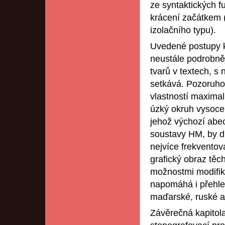
ze syntaktických fu
krácení začátkem (
izolačního typu).
Uvedené postupy kr
neustále podrobněj
tvarů v textech, s
setkává. Pozoruho
vlastností maxima
úzký okruh vysoce 
jehož výchozí abec
soustavy HM, by dů
nejvíce frekventov
grafický obraz těc
možnostmi modifik
napomáhá i přehle
maďarské, ruské a
Závěrečná kapitol