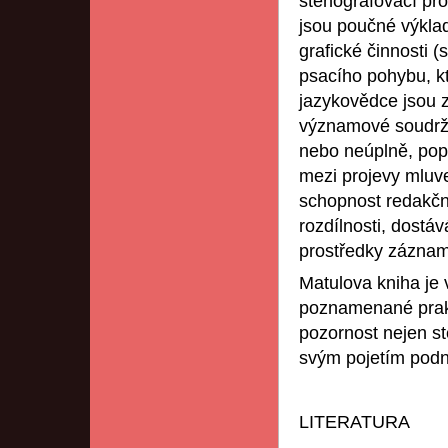
stenografovací pro
jsou poučné výkla
grafické činnosti 
psacího pohybu, kt
jazykovědce jsou 
významové soudržno
nebo neúplně, pop
mezi projevy mluv
schopnost redakčn
rozdílnosti, dostá
prostředky záznam
Matulova kniha je 
poznamenané prakt
pozornost nejen st
svým pojetím podn
LITERATURA