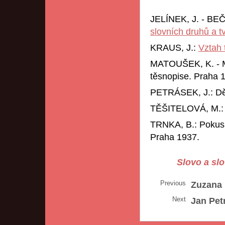
JELÍNEK, J. - BEČ
slovních druhů a t
KRAUS, J.:
Vztah 
MATOUŠEK, K. - M
těsnopise. Praha 
PETRÁSEK, J.: Děj
TĚŠITELOVÁ, M.: Ot
TRNKA, B.: Pokus o
Praha 1937.
Slovo a sl
Previous
Zuzana 
Next
Jan Pet