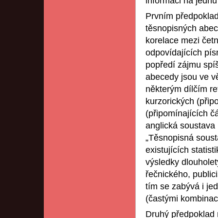
informaci na jednu
Prvním předpoklad
těsnopisných abece
korelace mezi četn
odpovídajících pís
popředí zájmu spíš
abecedy jsou ve vě
některým dílčím re
kurzorických (při
(připomínajících č
anglická soustava 
„Těsnopisná soust
existujících stati
výsledky dlouholet
řečnického, public
tím se zabývá i je
(častými kombinac
Druhý předpoklad r