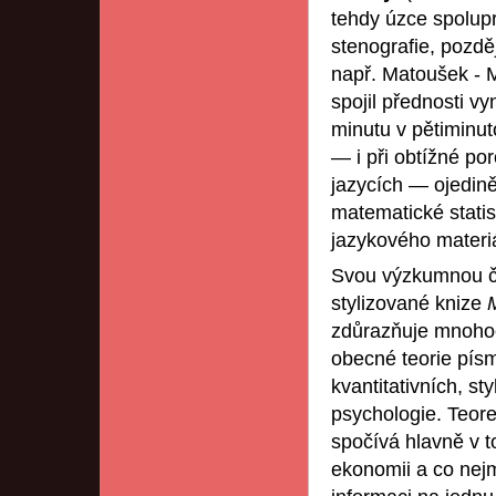
tehdy úzce spolup
stenografie, pozděj
např. Matoušek - M
spojil přednosti vy
minutu v pětiminut
— i při obtížné po
jazycích — ojediněl
matematické stati
jazykového materiá
Svou výzkumnou či
stylizované knize
zdůrazňuje mnohoob
obecné teorie písm
kvantitativních, st
psychologie. Teore
spočívá hlavně v t
ekonomii a co nej