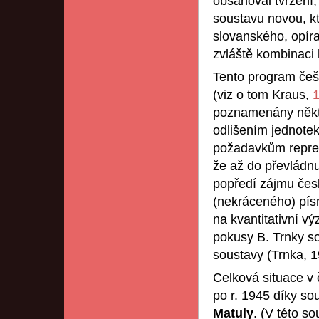
obsahoval tvrzení,
soustavu novou, k
slovanského, opíraj
zvláště kombinaci 
Tento program češ
(viz o tom Kraus,
poznamenány někte
odlišením jednotek
požadavkům repreze
že až do převládnu
popředí zájmu čes
(nekráceného) pís
na kvantitativní v
pokusy B. Trnky so
soustavy (Trnka, 1
Celková situace 
po r. 1945 díky sou
Matuly
. (V této s