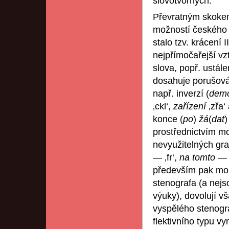
slovotvorných.
Převratným skokem
možností českého (
stalo tzv. krácení 
nejpřímočařejší vz
slova, popř. ustál
dosahuje porušová
např. inverzí (
demo
‚ckl‘,
zařízení
‚zřa‘
konce (
po
)
žá
(
dat
)
prostřednictvím mo
nevyužitelných gra
— ‚fr‘,
na tomto
— 
především pak mon
stenografa (a nejs
výuky), dovolují v
vyspělého stenogr
flektivního typu v