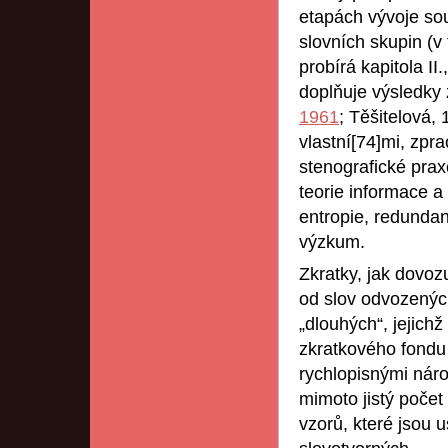
etapách vývoje sou
slovních skupin (v
probírá kapitola I
doplňuje výsledky 
1961
; Těšitelová,
vlastní[74]mi, zpr
stenografické prax
teorie informace a 
entropie, redundan
výzkum.
Zkratky, jak dovozu
od slov odvozenýc
„dlouhých“, jejich
zkratkového fondu
rychlopisnými nár
mimoto jistý počet
vzorů, které jsou 