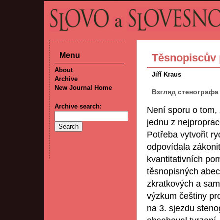
Menu
Těsnopiscův 
About
Jiří Kraus
Archive
New Journal Home
Взгляд стенографа 
Archive search:
Není sporu o tom, ž
jednu z nejpropra
Potřeba vytvořit r
odpovídala zákonit
kvantitativních po
těsnopisných abece
zkratkových a sam
výzkum češtiny pro
na 3. sjezdu steno