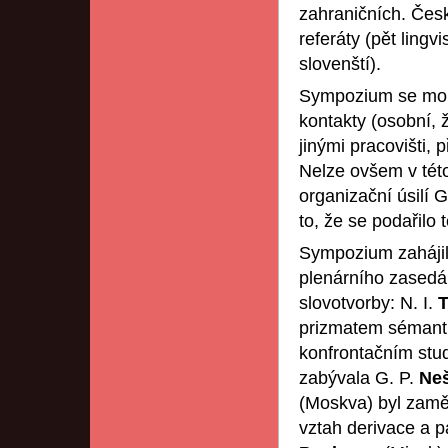
zahraničních. Česk
referáty (pět lingvi
slovenští).
Sympozium se mohl
kontakty (osobní, 
jinými pracovišti,
Nelze ovšem v této
organizační úsilí 
to, že se podařilo
Sympozium zahájil 
plenárního zasedá
slovotvorby: N. I.
T
prizmatem sémantic
konfrontačním stud
zabývala G. P.
Ne
(Moskva) byl zamě
vztah derivace a p