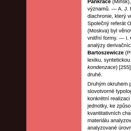
Pankrace
(Minsk),
významů. — A. J.
diachronie, který 
Společný referát O
(Moskva) byl věnov
vnitřní formy. — I.
analýzy derivační
Bartoszewicze
(P
lexiku, synteticko
kondenzace
) [255
druhé.
Druhým okruhem pl
slovotvorné typolo
konkrétní realizac
jednotky, ke způso
kvantitativních ch
materiálu analyzov
analyzované úrovn