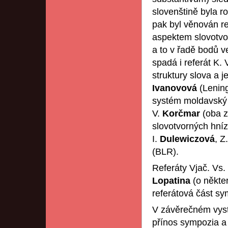
slovenštině byla r
pak byl věnován ref
aspektem slovotvo
a to v řadě bodů v
spadá i referát K. 
struktury slova a j
Ivanovová
(Lenin
systém moldavský 
V.
Korčmar
(oba z
slovotvorných hníz
I.
Dulewiczová
, Z
(BLR).
Referáty Vjač. Vs.
Lopatina
(o někte
referátová část s
V závěrečném vyst
přínos sympozia a 