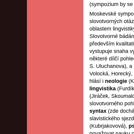
(sympozium by se 
Moskevské sympozi
slovotvorných otáz
oblastem lingvisti
Slovotvorné bádání
především kvalitat
vystupuje snaha vy
některé dílčí pohle
S. Uluchanova), a 
Volocká, Horecký,
hlásí i
neologie
(K
lingvistika
(Furdí
(Jiráček, Skoumal
slovotvorného pohle
syntax
(zde docház
slavistického sje
(Kubrjakovová),
p
považovat nauku o 