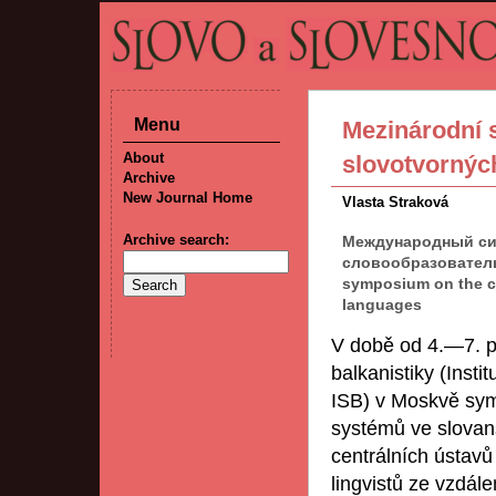
Menu
Mezinárodní 
About
slovotvornýc
Archive
New Journal Home
Vlasta Straková
Archive search:
Международный си
словообразовательн
symposium on the co
languages
V době od 4.—7. pr
balkanistiky (Insti
ISB) v Moskvě sym
systémů ve slovans
centrálních ústavů
lingvistů ze vzdále