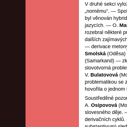
V druhé sekci vylo
„nomému“. — Spole
byl věnován hybri
jazycích. — O.
Ma
rozebral některé p
dalších zajímavýc
— derivace metonym
Smolská
(Oděsa) 
(Samarkand) — zkr
slovotvorná proble
V.
Bulatovová
(Mo
problematikou se z
hovořila o jednom 
Soustředěné pozor
A.
Osipovová
(Mo
slovesného děje. 
derivačních cyklů
substantivum) sle