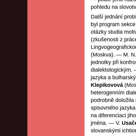
pohledu na slovot
Další jednání probí
byl program sekce 
otázky studia mot
(zkušenosti z práce
Lingvogeograficko
(Moskva). — M. N
jednotky při konfr
dialektologickým.
jazyka a bulharský
Klepikovová
(Mos
heterogenním dial
podrobně doložila 
spisovného jazyka
na diferenciaci ji
jména. — V.
Usač
slovanskými ichti