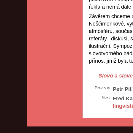
řekla a nemá dále c
Závěrem chceme zd
Neščimenkové, vytv
atmosféru, součas
referáty i diskusi,
ilustrační. Sympoz
slovotvorného bádá
přínos, jímž byla t
Slovo a slove
Previous
Petr Piť
Next
Fred Ka
lingvist