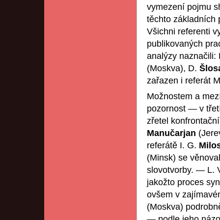
vymezení pojmu sho
těchto základních 
Všichni referenti 
publikovaných prac
analýzy naznačili: 
(Moskva), D.
Šlos
zařazen i referát 
Možnostem a mezí
pozornost — v třet
zřetel konfrontačn
Manučarjan
(Jere
referátě I. G.
Milo
(Minsk) se věnoval
slovotvorby. — L. 
jakožto proces syn
ovšem v zajímavém
(Moskva) podrobně 
— podle jeho názo