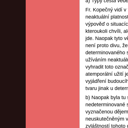
a) Typy
cesta ved
Fr. Kopečný vidí v
neaktuální platnos
výpověď o situací
kteroukoli chvíli, 
jde. Naopak tyto v
není proto divu, ž
determinovaného s
užíváním neaktuál
vyhradit toto označ
atemporální užití j
vyjádření budoucí
tvaru jinak u det
b) Naopak byla tu 
nedeterminované sl
vyznačenou dějem u
neuskutečněným v u
zvláštností tohoto 