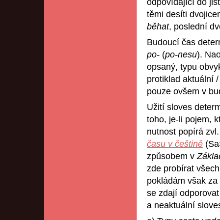
odpovídající do jis
těmi desíti dvojice
běhat
, poslední d
Budoucí čas deter
po-
(
po-nesu
). Na
opsaný, typu obvy
protiklad aktuální 
pouze ovšem v bu
Užití sloves dete
toho, je-li pojem, 
nutnost popírá zvl
času v češtině
(Sa
způsobem v
Zákla
zde probírat všechn
pokládám však za d
se zdají odporovat
a neaktuální slov