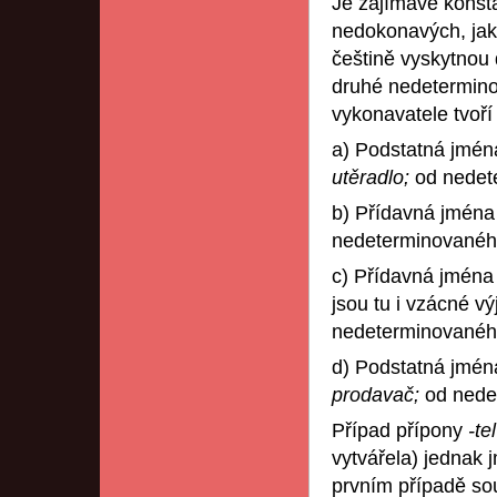
Je zajímavé konsta
nedokonavých, jako
češtině vyskytnou
druhé nedeterminov
vykonavatele tvoří
a) Podstatná jmén
utěradlo;
od nedet
b) Přídavná jména
nedeterminovanéh
c) Přídavná jména
jsou tu i vzácné 
nedeterminovanéh
d) Podstatná jména
prodavač;
od nede
Případ přípony
-te
vytvářela) jednak 
prvním případě so