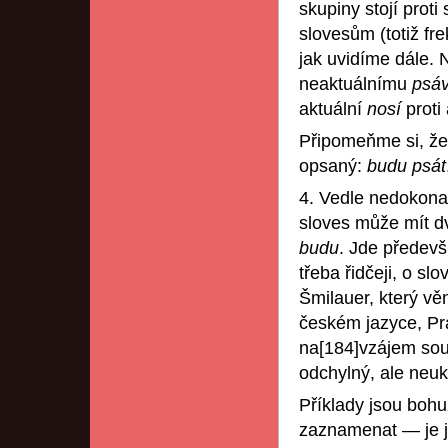
skupiny stojí proti
slovesům (totiž fr
jak uvidíme dále. N
neaktuálnímu
psá
aktuální
nosí
proti
Připomeňme si, že
opsaný:
budu psát
4. Vedle nedokona
sloves může mít dv
budu
. Jde předev
třeba řidčeji, o sl
Šmilauer, který vě
českém jazyce, Pra
na[184]vzájem sou
odchylný, ale neuk
Příklady jsou boh
zaznamenat — je j