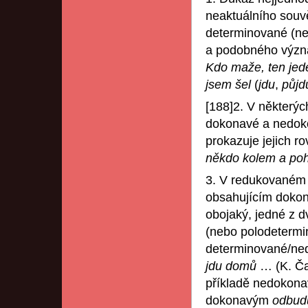
neaktuálního souv
determinované (ne
a podobného význ
Kdo maže, ten je
jsem šel
(
jdu
,
půjd
[188]2. V některýc
dokonavé a nedoko
prokazuje jejich r
někdo kolem a poh
3. V redukovaném 
obsahujícím dokona
obojaký, jedné z 
(nebo polodetermi
determinované/ne
jdu domů
… (K. Ča
příkladě nedokon
dokonavým
odbud