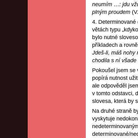
neumím
…
: jdu v
plným proudem
(V
4. Determinované 
větách typu „kdyko
bylo nutné sloves
příkladech a rovně
Jdeš-li, máš nohy
chodila s ní všade
Pokoušel jsem se 
popírá nutnost uži
ale odpověděl jse
v tomto odstavci, d
slovesa, která by 
Na druhé straně b
vyskytuje nedokon
nedeterminovaným 
determinované/ne