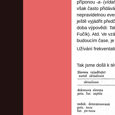
příponou
-a-
(
vídat
však často přidává
nepravidelnou even
ještě vyjádřit předč
doba výpovědi:
Ta
Fučík). Atd. Ve vz
budoucím čase, je
Užívání frekventati
Tak jsme došli k té