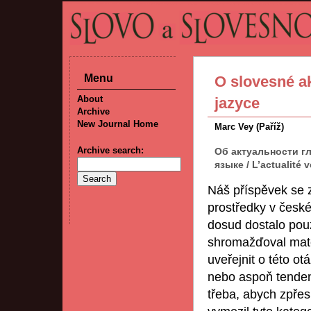
Menu
O slovesné ak
About
jazyce
Archive
New Journal Home
Marc Vey (Paříž)
Archive search:
Об актуальности г
языке / L’actualité
Náš příspěvek se z
prostředky v česk
dosud dostalo pouz
shromažďoval mater
uveřejnit o této ot
nebo aspoň tenden
třeba, abych zpřes