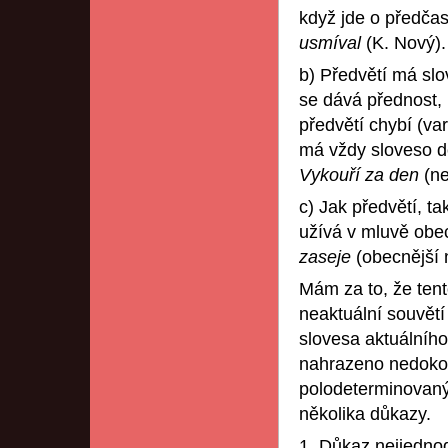
když jde o předča
usmíval
(K. Nový).
b) Předvětí má sl
se dává přednost,
předvětí chybí (va
má vždy sloveso d
Vykouří za den
(n
c) Jak předvětí, t
užívá v mluvě obe
zaseje
(obecnější
Mám za to, že tent
neaktuální souvětí
slovesa aktuálníh
nahrazeno nedoko
polodeterminovaný
několika důkazy.
1. Důkaz nejjednodu