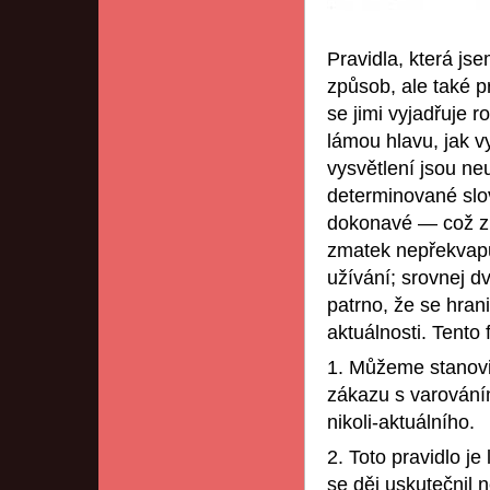
Pravidla, která js
způsob, ale také 
se jimi vyjadřuje r
lámou hlavu, jak vy
vysvětlení jsou neu
determinované slov
dokonavé — což zn
zmatek nepřekvapuj
užívání; srovnej d
patrno, že se hrani
aktuálnosti. Tento
1. Můžeme stanovit
zákazu s varování
nikoli-aktuálního.
2. Toto pravidlo je
se děj uskutečnil