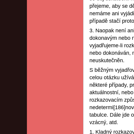
přejeme, aby se dě
nemáme ani vyjádři
případě stačí prot
3. Naopak není ani
dokonavým nebo 
vyjadřujeme-li roz
nebo dokonáván, n
neuskutečněn.
S běžným vyjadřov
celou otázku užív
některé případy, p
aktuálnostní, neb
rozkazovacím způ
nedetermi[186]nov
tabulce. Dále jde 
vzácný, atd.
1. Kladný rozkazo