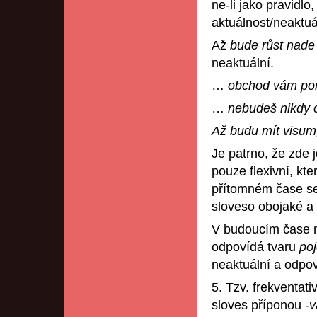
ne-li jako pravidlo
aktuálnost/neaktuá
Až
bude růst nad
neaktuální.
…
obchod vám po
…
nebudeš nikdy 
Až budu mít visum, 
Je patrno, že zde j
pouze flexivní, kt
přítomném čase s
sloveso obojaké a
V budoucím čase 
odpovídá tvaru
po
neaktuální a odpo
5. Tzv. frekventa
sloves příponou
-