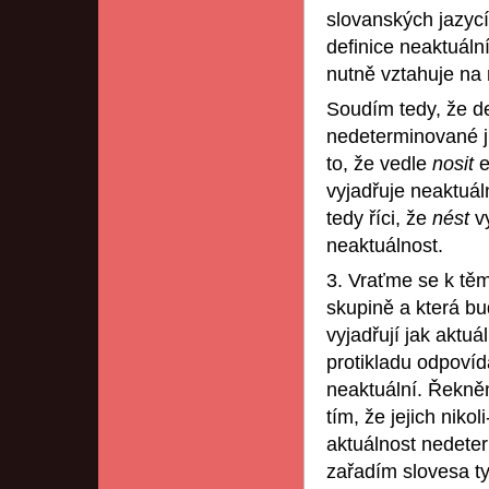
slovanských jazycí
definice neaktuáln
nutně vztahuje na
Soudím tedy, že de
nedeterminované ji
to, že vedle
nosit
e
vyjadřuje neaktuál
tedy říci, že
nést
v
neaktuálnost.
3. Vraťme se k tě
skupině a která b
vyjadřují jak aktuá
protikladu odpovíd
neaktuální. Řekněm
tím, že jejich nikol
aktuálnost nedete
zařadím slovesa t