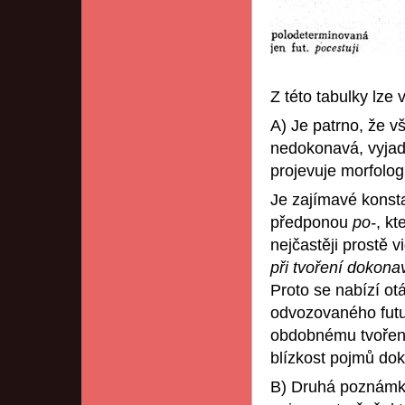
Z této tabulky lze
A) Je patrno, že 
nedokonavá, vyjadř
projevuje morfologi
Je zajímavé konsta
předponou
po-
, kt
nejčastěji prostě 
při tvoření dokon
Proto se nabízí otá
odvozovaného futu
obdobnému tvoření
blízkost pojmů doko
B) Druhá poznámka