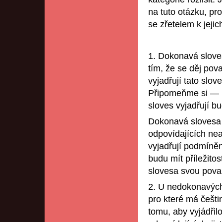
na tuto otázku, p
se zřetelem k jejic
1. Dokonavá sloves
tím, že se děj pov
vyjadřují tato slov
Připomeňme si — k
sloves vyjadřují b
Dokonavá slovesa 
odpovídajících neak
vyjadřují podmíněn
budu mít příležito
slovesa svou povah
2. U nedokonavých 
pro které má češt
tomu, aby vyjádřil