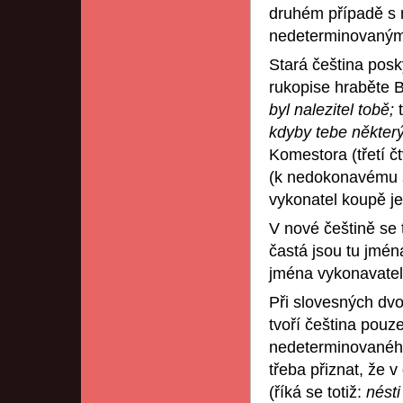
druhém případě s
nedeterminovaným 
Stará čeština posky
rukopise hraběte 
byl nalezitel tobě;
kdyby tebe někter
Komestora (třetí čt
(k nedokonavému sl
vykonatel koupě j
V nové češtině se
častá jsou tu jmén
jména vykonavatel
Při slovesných dv
tvoří čeština pouz
nedeterminovanéh
třeba přiznat, že 
(říká se totiž:
nést