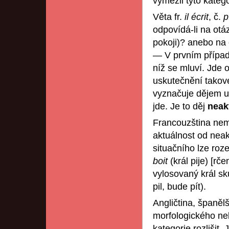
vymezil tyto katego
Věta fr.
il écrit
, č.
p
odpovídá-li na otá
pokoji)? anebo na 
— V prvním případě
níž se mluví. Jde 
uskutečnění takové
vyznačuje dějem us
jde. Je to děj
neak
Francouzština nemá
aktuálnost od neak
situačního lze roz
boit
(král pije) [rč
vylosovaný král sk
pil, bude pít).
Angličtina, španělš
morfologického neb
kategorie rozlišit