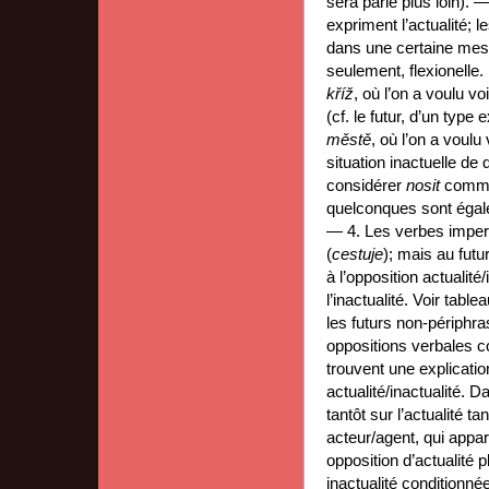
sera parlé plus loin). 
expriment l’actualité; l
dans une certaine mesure
seulement, flexionelle.
kříž
, où l’on a voulu v
(cf. le futur, d’un type
městě
, où l’on a voulu
situation inactuelle de 
considérer
nosit
comme
quelconques sont égale
— 4. Les verbes imperf
(
cestuje
); mais au futur
à l’opposition actualit
l’inactualité. Voir tab
les futurs non-périphra
oppositions verbales c
trouvent une explication
actualité/inactualité. 
tantôt sur l’actualité t
acteur/agent, qui appa
opposition d’actualité 
inactualité conditionn