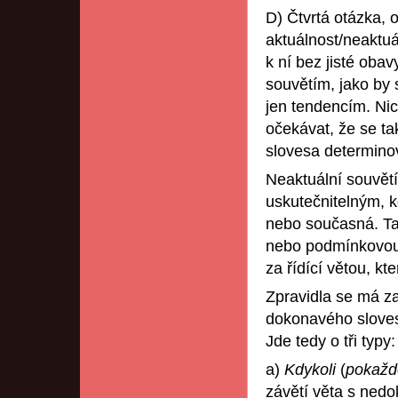
D) Čtvrtá otázka, o
aktuálnost/neaktuá
k ní bez jisté oba
souvětím, jako by 
jen tendencím. Ni
očekávat, že se t
slovesa determino
Neaktuální souvětí
uskutečnitelným, k
nebo současná. Ta
nebo podmínkovou,
za řídící větou, k
Zpravidla se má za
dokonavého sloves
Jde tedy o tři typy:
a)
Kdykoli
(
pokažd
závětí věta s ned