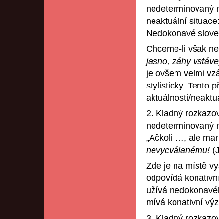
nedeterminovaný mů
neaktuální situace
Nedokonavé slov
Chceme-li však nea
jasno, záhy vstáve
je ovšem velmi vz
stylisticky. Tento 
aktuálnosti/neaktuá
2. Kladný rozkaz
nedeterminovaný m
„Ačkoli …, ale ma
nevycválanému!
(
Zde je na místě vy
odpovídá konativn
užívá nedokonavéh
mívá konativní vý
3. Kladný rozkazo