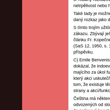
netrpělivost nebo
Také tady je možné
daný rozkaz jako 
S tímto trojím uži
zákazu. Zbývají ješ
článku Fr. Kopeč
(SaS 12, 1950, s. 
příspěvku.
C) Emile Benvenis
dokázal, že indoev
majícího za úkol f
který akci uskuteč
tom, že existuje t
strany a akcí/funk
Čeština má někter
odvozených od slove