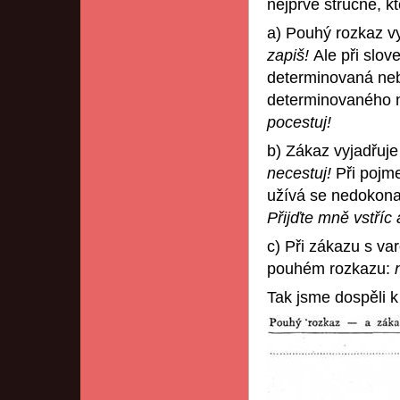
nejprve stručně, kt
a) Pouhý rozkaz v
zapiš!
Ale při slov
determinovaná neb
determinovaného 
pocestuj!
b) Zákaz vyjadřuj
necestuj!
Při pojm
užívá se nedokon
Přijďte mně vstříc
c) Při zákazu s va
pouhém rozkazu:
Tak jsme dospěli k 