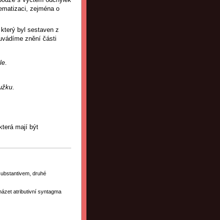
tematizaci, zejména o
který byl sestaven z
 uvádíme znění části
le
.
oužku
.
 která mají být
:
substantivem, druhé
házet atributivní syntagma