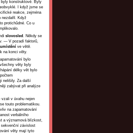
byly konstruktové. Byly
neobvyklé. I když jsme se
pecifické reakce, zejména
 nezdařil. Když
to protichůdné. Co u
mplikovalo.
andi
slovosled
. Někdy se
ov. — V pozadí faktorů,
umístění
ve větě.
k na konci věty.
 zapamatování bylo
 všechny věty byly
hápání délky vět bylo
 počtem
nelišily. Za další
ěji zabývat při analýze
e vzali v úvahu nejen
se touto problematikou.
í vliv na zapamatování
anost verbálního
ost a významová blízkost,
, sekvenční závislost
ování věty mají tyto