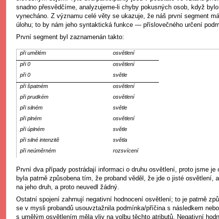
snadno přesvědčíme, analyzujeme-li chyby pokusných osob, když byl
vynecháno. Z významu celé věty se ukazuje, že náš první segment 
úlohu; to by nám jeho syntaktická funkce — příslovečného určení podm
První segment byl zaznamenán takto:
při umělém
osvětlení
při 0
osvětlení
při 0
světle
při špatném
osvětlení
při prudkém
osvětlení
při silném
světle
při plném
osvětlení
při úplném
světle
při silné intenzitě
světla
při neúměrném
rozsvícení
První dva případy postrádají informaci o druhu osvětlení, proto jsme je o
byla patrně způsobena tím, že proband věděl, že jde o jisté osvětlení,
na jeho druh, a proto neuvedl žádný.
Ostatní spojení zahrnují negativní hodnocení osvětlení; to je patrně z
se v mysli probandů usouvztažnila podmínka/příčina s následkem ne
s umělým osvětlením měla vliv na volbu těchto atributů. Negativní hod