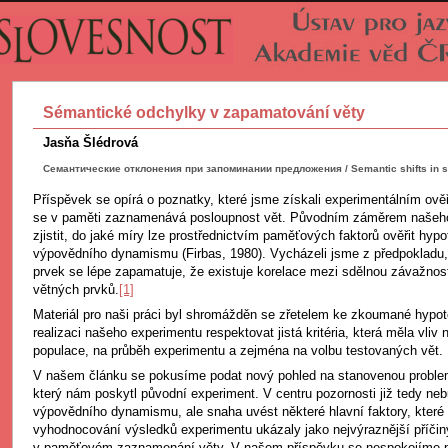
Sémantické odchylky v zapamatování věty
Jasňa Šlédrová
Семантические отклонения при запоминании предложения / Semantic shifts in s
Příspěvek se opírá o poznatky, které jsme získali experimentálním ově
se v paměti zaznamenává posloupnost vět. Původním záměrem našeho
zjistit, do jaké míry lze prostřednictvím paměťových faktorů ověřit hyp
výpovědního dynamismu (Firbas, 1980). Vycházeli jsme z předpokladu,
prvek se lépe zapamatuje, že existuje korelace mezi sdělnou závažnos
větných prvků.
[1]
Materiál pro naši práci byl shromážděn se zřetelem ke zkoumané hypoté
realizaci našeho experimentu respektovat jistá kritéria, která měla vli
populace, na průběh experimentu a zejména na volbu testovaných vět.
V našem článku se pokusíme podat nový pohled na stanovenou problem
který nám poskytl původní experiment. V centru pozornosti již tedy ne
výpovědního dynamismu, ale snaha uvést některé hlavní faktory, které
vyhodnocování výsledků experimentu ukázaly jako nejvýraznější příči
v paměťovém zaznamenání věty. V našem příspěvku se nespokojíme 