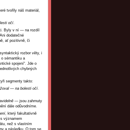
é tvořily náš materiál,
esti očí
.
i. Byly v ní — na rozdíl
 Ani dodatečné
, ať pozitivně, či
yntaktický rozbor věty, i
 o sémantiku a
ntické spojení“. Jde o
jednotlivých chybných
tyři segmenty takto:
ěžoval
—
na bolesti očí
.
avidelně
— jsou zahrnuty
enění dále odůvodníme.
ení
, který fakultativně
na s významem
kátu, než s vlastním
iny a následku. O tom se