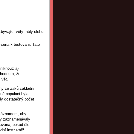
bývající věty měly úlohu
rčená k testování. Tato
niknout: a)
zhodnuto, že
 vět.
ny ze žáků základní
né populaci byla
dy dostatečný počet
 záznamem, aby
oby zaznamenávaly
ována, pokud šlo
odní instruktáž