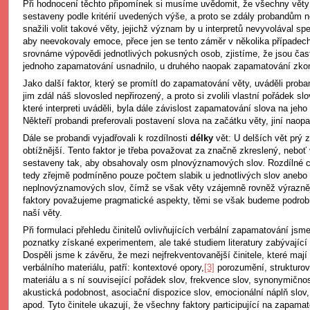
Při hodnocení těchto připomínek si musíme uvědomit, že všechny věty 
sestaveny podle kritérií uvedených výše, a proto se zdály probandům 
snažili volit takové věty, jejichž význam by u interpretů nevyvolával s
aby neevokovaly emoce, přece jen se tento záměr v několika případech
srovnáme výpovědi jednotlivých pokusných osob, zjistíme, že jsou čas
jednoho zapamatování usnadnilo, u druhého naopak zapamatování zko
Jako další faktor, který se promítl do zapamatování věty, uváděli prob
jim zdál náš slovosled nepřirozený, a proto si zvolili vlastní pořádek sl
které interpreti uváděli, byla dále závislost zapamatování slova na jeho
Někteří probandi preferovali postavení slova na začátku věty, jiní naopa
Dále se probandi vyjadřovali k rozdílnosti
délky
vět: U delších vět prý
obtížnější. Tento faktor je třeba považovat za značně zkreslený, neboť
sestaveny tak, aby obsahovaly osm plnovýznamových slov. Rozdílné c
tedy zřejmě podmíněno pouze počtem slabik u jednotlivých slov anebo
neplnovýznamových slov, čímž se však věty vzájemně rovněž výrazněji 
faktory považujeme pragmatické aspekty, těmi se však budeme podrobn
naší věty.
Při formulaci přehledu činitelů ovlivňujících verbální zapamatování jsm
poznatky získané experimentem, ale také studiem literatury zabývající 
Dospěli jsme k závěru, že mezi nejfrekventovanější činitele, které maj
verbálního materiálu, patří: kontextové opory,
[3]
porozumění, strukturov
materiálu a s ní související pořádek slov, frekvence slov, synonymičn
akustická podobnost, asociační dispozice slov, emocionální náplň slov
apod. Tyto činitele ukazují, že všechny faktory participující na zapamat