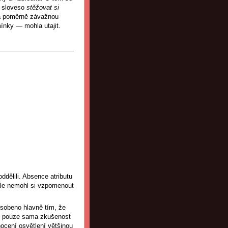
o sloveso
stěžovat si
má poměrně závažnou
ínky — mohla utajit.
ddělili. Absence atributu
 ale nemohl si vzpomenout
působeno hlavně tím, že
bo pouze sama zkušenost
nocení osvětlení většinou