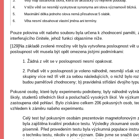
3.
Věty mají obsahovat slova, která se akusticky co nejméně podobají.
4.
V téže větě se nesmějí vyskytovat synonyma ani slova významově blízká.
5.
Maximální délka jednoho slova nemá přesahovat 5 slabik.
6.
Věta nesmí obsahovat vlastní jména ani termíny.
Pouze polovina vět našeho souboru byla určena k zhodnocení paměti, z
interferujícího činitele, jehož funkci objasníme níže.
[129]Na základě zvolené množiny vět byla vytvořena posloupnost vět u
posloupnost vět musela být opět omezena jistými podmínkami:
1. Žádná z vět se v posloupnosti nesmí opakovat.
2. Pořadí vět v posloupnosti je voleno náhodně, nesmějí však vz
skupiny více než tří vět za sebou následujících, o nichž bylo ro
budou paměťově zhodnoceny; b) pravidelná střídání dvojího typu
Pokusné osoby, které byly experimentu podrobeny, byly náhodně vybrá
školy, studentů středních škol a posluchačů vysokých škol. Ve výzkum
zastoupena obě pohlaví. Bylo získáno celkem 206 pokusných osob, te
vzhledem k záměru našeho experimentu.
Celý test byl pokusným osobám prezentován magnetofonovým
byla zajištěna kvalitní produkce testu. Výsledky zkoumané os
písemně. Před provedením testu byla výzkumná populace instru
o techniku testu, nikoliv o jeho význam. Dále jsme se snažili úv