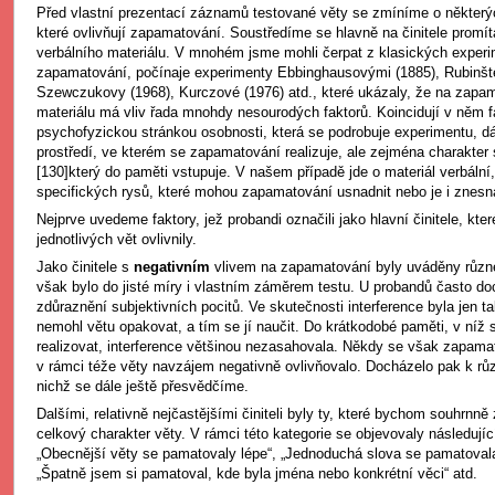
Před vlastní prezentací záznamů testované věty se zmíníme o některý
které ovlivňují zapamatování. Soustředíme se hlavně na činitele promí
verbálního materiálu. V mnohém jsme mohli čerpat z klasických experi
zapamatování, počínaje experimenty Ebbinghausovými (1885), Rubinšt
Szewczukovy (1968), Kurczové (1976) atd., které ukázaly, že na zapam
materiálu má vliv řada mnohdy nesourodých faktorů. Koincidují v něm fa
psychofyzickou stránkou osobnosti, která se podrobuje experimentu, dál
prostředí, ve kterém se zapamatování realizuje, ale zejména charakter
[130]který do paměti vstupuje. V našem případě jde o materiál verbální
specifických rysů, které mohou zapamatování usnadnit nebo je i znesna
Nejprve uvedeme faktory, jež probandi označili jako hlavní činitele, kt
jednotlivých vět ovlivnily.
Jako činitele s
negativním
vlivem na zapamatování byly uváděny různé in
však bylo do jisté míry i vlastním záměrem testu. U probandů často 
zdůraznění subjektivních pocitů. Ve skutečnosti interference byla jen t
nemohl větu opakovat, a tím se jí naučit. Do krátkodobé paměti, v níž
realizovat, interference většinou nezasahovala. Někdy se však zapamat
v rámci téže věty navzájem negativně ovlivňovalo. Docházelo pak k r
nichž se dále ještě přesvědčíme.
Dalšími, relativně nejčastějšími činiteli byly ty, které bychom souhrnně
celkový charakter věty. V rámci této kategorie se objevovaly následují
„Obecnější věty se pamatovaly lépe“, „Jednoduchá slova se pamatovala
„Špatně jsem si pamatoval, kde byla jména nebo konkrétní věci“ atd.