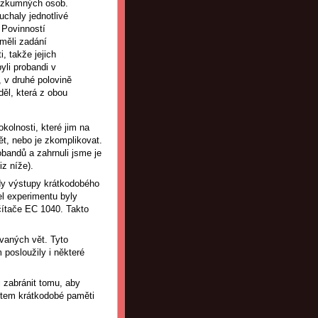
výzkumných osob.
chaly jednotlivé
 Povinností
měli zadání
, takže jejich
yli probandi v
, v druhé polovině
ěl, která z obou
kolnosti, které jim na
t, nebo je zkomplikovat.
obandů a zahrnuli jsme je
z níže).
dy výstupy krátkodobého
l experimentu byly
čítače EC 1040. Takto
vaných vět. Tyto
 posloužily i některé
li zabránit tomu, aby
em krátkodobé paměti