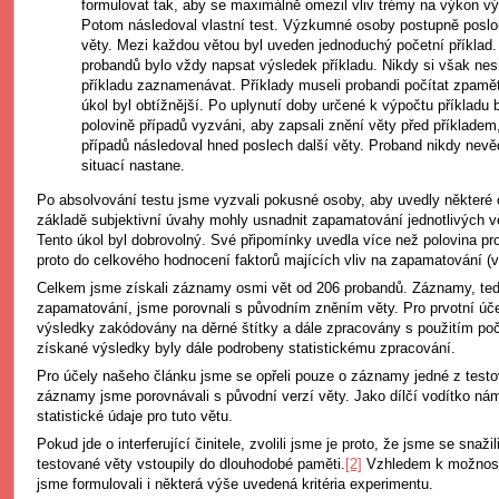
formulovat tak, aby se maximálně omezil vliv trémy na výkon 
Potom následoval vlastní test. Výzkumné osoby postupně poslou
věty. Mezi každou větou byl uveden jednoduchý početní příklad.
probandů bylo vždy napsat výsledek příkladu. Nikdy si však nes
příkladu zaznamenávat. Příklady museli probandi počítat zpaměti
úkol byl obtížnější. Po uplynutí doby určené k výpočtu příkladu b
polovině případů vyzváni, aby zapsali znění věty před příkladem
případů následoval hned poslech další věty. Proband nikdy nevěd
situací nastane.
Po absolvování testu jsme vyzvali pokusné osoby, aby uvedly některé o
základě subjektivní úvahy mohly usnadnit zapamatování jednotlivých vě
Tento úkol byl dobrovolný. Své připomínky uvedla více než polovina pr
proto do celkového hodnocení faktorů majících vliv na zapamatování (vi
Celkem jsme získali záznamy osmi vět od 206 probandů. Záznamy, te
zapamatování, jsme porovnali s původním zněním věty. Pro prvotní úče
výsledky zakódovány na děrné štítky a dále zpracovány s použitím po
získané výsledky byly dále podrobeny statistickému zpracování.
Pro účely našeho článku jsme se opřeli pouze o záznamy jedné z testo
záznamy jsme porovnávali s původní verzí věty. Jako dílčí vodítko nám
statistické údaje pro tuto větu.
Pokud jde o interferující činitele, zvolili jsme je proto, že jsme se snaži
testované věty vstoupily do dlouhodobé paměti.
[2]
Vzhledem k možnost
jsme formulovali i některá výše uvedená kritéria experimentu.