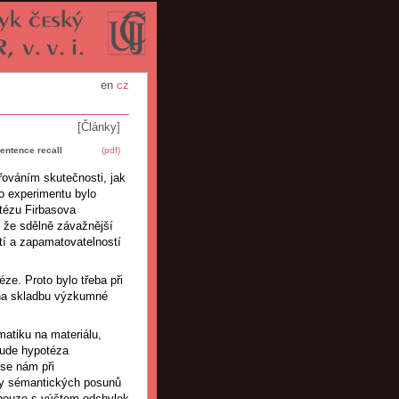
en
cz
[Články]
entence recall
(pdf)
řováním skutečnosti, jak
 experimentu bylo
otézu Firbasova
 že sdělně závažnější
tí a zapamatovatelností
ze. Proto bylo třeba při
v na skladbu výzkumné
atiku na materiálu,
bude hypotéza
 se nám při
ny sémantických posunů
pouze s výčtem odchylek