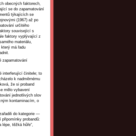
ch obecných faktorech,
tající se do zapamatování
mentů týkajících se
ejnovými (1967) až po
atování určitého
ktory související s
e faktory vyplývající z
 samého materiálu,
, který má řadu
dnit.
eré zapamatování
terferující činitele; to
docházelo k nadměrnému
aková, že si proband
 se mělo vybavení
ování jednotlivých slov
ůzným kontaminacím, o
 zařadili do kategorie —
cí připomínky probandů:
 lépe, těžká hůře“,