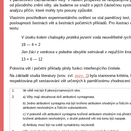
od původního znění věty, ale budeme se snažit o jejich částečnou sys
analýzu příčin, které mohly tyto posuny způsobit.
Vlastním prostředkem experimentálního ověření se stal paměťový test, 
posloupnosti šestnácti vět a šestnácti početních příkladů. Pro ilustraci
testu:
V úseku kolem chaloupky protéká jezerní voda neuvěřitelně rych
19 — 4 × 2
Jen žáci z venkova v poledne obvykle setrvávali v nejužším kr
13 × 6 — 12
Polovina vět i početní příklady plnily funkci interferujícího činitele.
Na základě studia literatury (srov. zvl.
pozn. 1
) byla stanovena kritéria,
respektována při sestavování vět určených k paměťovému zhodnocení
1.
Ve větě má být 8 plnovýznamových slov.
2.
a) Věty mají obsahovat dvě atributivní syntagmata.
b) Jedno atributivní syntagma má být tvořeno atributem shodným a řídícím 
atributem neshodným a řídícím substantivem.
c) V polovině vět atributivní syntagma tvořené atributem shodným má předc
tvořené atributem neshodným, v druhé polovině vět má tomu být naopak.
d) Atributy musí být na sobě syntakticky nezávislé.