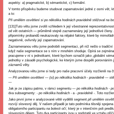
aspekty: a) pragmatické, b) sémantické, c) formální.
V tomto příspěvku budeme studovat zapamatování jedné z osmi vět, kter
a to:
Při umělém osvětlení si po několika hodinách pravidelně stěžoval na bol
[131]Tuto větu jsme zvolili vzhledem k její všestranné reprezentativnost
od vět ostatních — průměrně stejně zaznamenány její jednotlivé členy.
připomínky probandů neukazovaly na nějaké faktory, které by mimořádně
negativně, ovlivnily její zapamatování.
Zaznamenanou větu jsme podrobili segmentaci, při níž nešlo o tradiční s
když naše segmentace se s ním v mnohém shoduje. Opírá se zejména
pracujeme v ní s jednotkami, které bychom označili jako „globální séma
jednotky v zásadě psychologické, ke kterým jsme dospěli porovnáním 
záznamů věty.
Analyzovanou větu jsme si tedy pro naše pracovní účely rozčlenili na č
—
Při umělém osvětlení
—
(si) po několika hodinách
-
pravidelně
—
st
—
Jak je ze zápisu patrno, v rámci segmentu —
po několika hodinách
-
pr
dva subsegmenty: -
po několika hodinách
- a -
pravidelně
-. Toto rozčl
Jako první jsme v analyzované větě vydělili segment
při umělém osvětl
rozvíjí slovesný děj. V našem případě je tato podmínka těsněji spoje
obligatorního participantu
na bolesti očí
, který je v intenčním poli predi
slovesným dějem. Tyto dva participanty jsou v podstatě ve vztahu příč