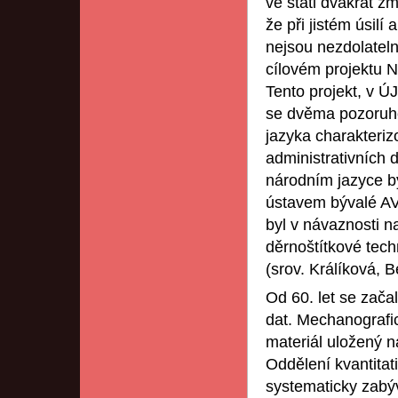
ve stati dvakrát z
že při jistém úsil
nejsou nezdolateln
cílovém projektu N
Tento projekt, v Ú
se dvěma pozoruh
jazyka charakteri
administrativních
národním jazyce b
ústavem bývalé A
byl v návaznosti n
děrnoštítkové tec
(srov. Králíková, 
Od 60. let se zača
dat. Mechanografic
materiál uložený n
Oddělení kvantitat
systematicky zabýv