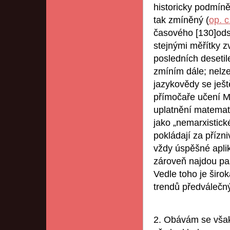
historicky podmíně
tak zmíněný (
op. 
časového [130]ods
stejnými měřítky z
posledních desetil
zmíním dále; nelze
jazykovědy se ješt
přímočaře učení M
uplatnění matemati
jako „nemarxistické
pokládají za přízni
vždy úspěšné aplik
zároveň najdou pas
Vedle toho je širo
trendů předválečn
2. Obávám se však,