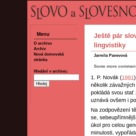
Menu
Ještě pár sl
O archivu
lingvistiky
Archiv
Nová domovská
Jarmila Panevová
stránka
Some more comments
Hledání v archivu:
1. P. Novák (
1991
několik závažných 
pokládá svou stať 
uznává ovšem i pot
Na zodpovězení tě
se, sebeupřímnější
úkol pro celou gen
minulosti, vypořá