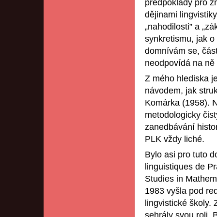
předpoklady pro zm
dějinami lingvist
„nahodilosti” a „z
synkretismu, jak o
domnívám se, částe
neodpovídá na ně 
Z mého hlediska je
návodem, jak struk
Komárka (1958). Ne
metodologicky čist
zanedbávání histor
PLK vždy liché.
Bylo asi pro tuto 
linguistiques de P
Studies in Mathemat
1983 vyšla pod re
lingvistické školy
sehrály svou roli.