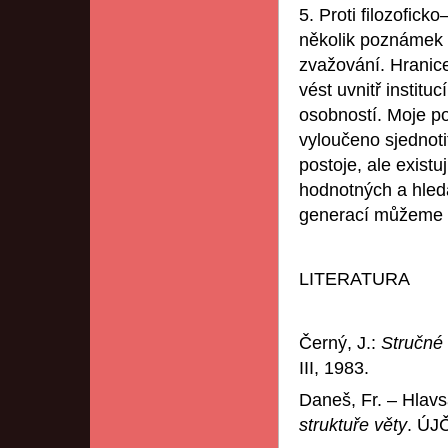
5. Proti filozofi
několik poznámek 
zvažování. Hranic
vést uvnitř instituc
osobností. Moje po
vyloučeno sjednotit
postoje, ale existu
hodnotných a hleda
generací můžeme s
LITERATURA
Černý, J.:
Stručné 
III, 1983.
Daneš, Fr. – Hlavs
struktuře věty
. ÚJ