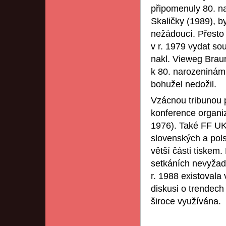
připomenuly 80. na
Skaličky (1989), b
nežádoucí. Přesto 
v r. 1979 vydat so
nakl. Vieweg Brau
k 80. narozeninám 
bohužel nedožil.
Vzácnou tribunou p
konference organiz
1976). Také FF UK 
slovenských a pols
větší části tiskem
setkáních nevyžado
r. 1988 existovala 
diskusi o trendech 
široce využívána.