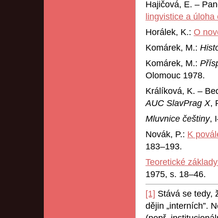
Hajičová, E. – Pan
lingvistice a úloh
Horálek, K.:
O novo
Komárek, M.:
Hist
Komárek, M.:
Přís
Olomouc 1978.
Králíková, K. – B
AUC SlavPrag X
, 
Mluvnice češtiny
, 
Novák, P.:
K povál
183–193.
Teoretické základy
1975, s. 18–46.
[1]
Stává se tedy,
dějin „interních”. 
(popř. institucioná