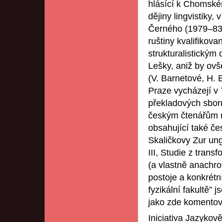
hlásící k Chomské
dějiny lingvistiky
Černého (1979–83)
ruštiny kvalifikov
strukturalistickým
Lešky, aniž by ovš
(V. Barnetové, H. 
Praze vycházejí v 7
překladových sborn
českým čtenářům mj
obsahující také č
Skaličkovy Zur ung
III, Studie z trans
(a vlastně anachro
postoje a konkrétn
fyzikální fakultě”
jako zde komento
Iniciativa Jazykov