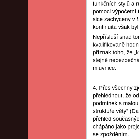
funkčních stylů a 
pomoci výpočetní t
sice zachyceny v ř
kontinuita však by
Nepřísluší snad to
kvalifikovaně hodno
příznak toho, že „
stejně nebezpečná
mluvnice.
4. Přes všechny zj
přehlédnout, že od
podmínek s malou š
struktuře věty” (D
přehled současnýc
chápáno jako proje
se zpožděním.