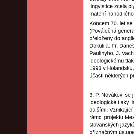
lingvistice zcela 
matení nahodilého
Koncem 70. let se
(Poválečná generac
přeloženy do anglič
Dokulila, Fr. Dane
Paulinyho, J. Vac
ideologickému tla
1993 v Holandsku,
účasti některých p
3. P. Novákovi se j
ideologické tlaky ji
dalšími: Vznikajíc
rámci projektu Me
slovanských jazyk
příznačným ústupe