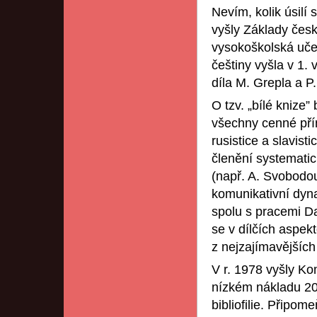
Nevím, kolik úsilí 
vyšly Základy česk
vysokoškolská uče
češtiny vyšla v 1. 
díla M. Grepla a P.
O tzv. „bílé knize
všechny cenné přín
rusistice a slavis
členění systematic
(např. A. Svobodou
komunikativní dyn
spolu s pracemi Da
se v dílčích aspekt
z nejzajímavějších
V r. 1978 vyšly Ko
nízkém nákladu 200
bibliofilie. Připo