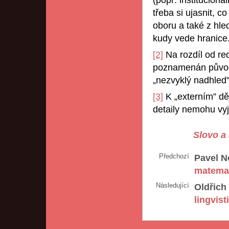
třeba si ujasnit, c
oboru a také z hle
kudy vede hranice
[2]
Na rozdíl od r
poznamenán původn
„nezvyklý nadhled”
[3]
K „externím” dě
detaily nemohu vyjád
Slovo a 
Předchozí
Pavel N
matema
Následující
Oldřich
lingvist