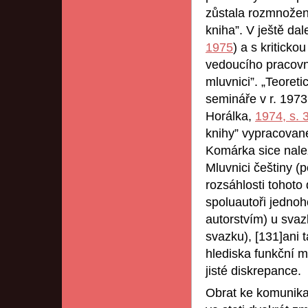
zůstala rozmnožena
kniha”. V ještě dal
1975
) a s kritick
vedoucího pracovn
mluvnici”. „Teoret
semináře v r. 1973
Horálka,
1974, s. 
knihy” vypracovan
Komárka sice nale
Mluvnici češtiny (
rozsáhlosti tohoto
spoluautoři jednoh
autorstvím) u sva
svazku), [131]ani 
hlediska funkční m
jisté diskrepance.
Obrat ke komunik