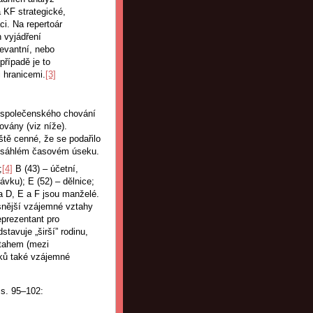
 KF strategické,
ci. Na repertoár
 vyjádření
levantní, nebo
případě je to
 hranicemi.
[3]
 společenského chování
vány (viz níže).
tě cenné, že se podařilo
ozsáhlém časovém úseku.
;
[4]
B (43) – účetní,
ávku); E (52) – dělnice;
 a D, E a F jsou manželé.
ěsnější vzájemné vztahy
prezentant pro
stavuje „širší” rodinu,
ztahem (mezi
zků také vzájemné
 s. 95–102: