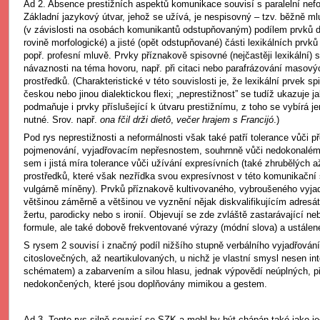
Ad 2. Absence prestižních aspektů komunikace souvisí s paralelní nef
Základní jazykový útvar, jehož se užívá, je nespisovný – tzv. běžně m
(v závislosti na osobách komunikantů odstupňovaným) podílem prvků di
rovině morfologické) a jisté (opět odstupňované) části lexikálních prvků
popř. profesní mluvě. Prvky příznakově spisovné (nejčastěji lexikální) s
návaznosti na téma hovoru, např. při citaci nebo parafrázování masov
prostředků. (Charakteristické v této souvislosti je, že lexikální prvek 
českou nebo jinou dialektickou flexi; „neprestižnost” se tudíž ukazuje ja
podmaňuje i prvky příslušející k útvaru prestižnímu, z toho se vybírá jen
nutné. Srov. např.
ona fčil drži dietô
,
večer hrajem s Francijó
.)
Pod rys neprestižnosti a neformálnosti však také patří tolerance vůči 
pojmenování, vyjadřovacím nepřesnostem, souhrnně vůči nedokonalé
sem i jistá míra tolerance vůči užívání expresívních (také zhrubělých až
prostředků, které však nezřídka svou expresívnost v této komunikační s
vulgárně míněny). Prvků příznakově kultivovaného, vybroušeného vyjad
většinou záměrně a většinou ve vyznění nějak diskvalifikujícím adresá
žertu, parodicky nebo s ironií. Objevují se zde zvláště zastarávající ne
formule, ale také dobově frekventované výrazy (módní slova) a ustálené
S rysem 2 souvisí i značný podíl nižšího stupně verbálního vyjadřován
citoslovečných, až neartikulovaných, u nichž je vlastní smysl nesen i
schématem) a zabarvením a silou hlasu, jednak výpovědí neúplných, 
nedokončených, které jsou doplňovány mimikou a gestem.
Ad 3. Tento rys silně souvisí se SZK a mohl by být chápán také jako j