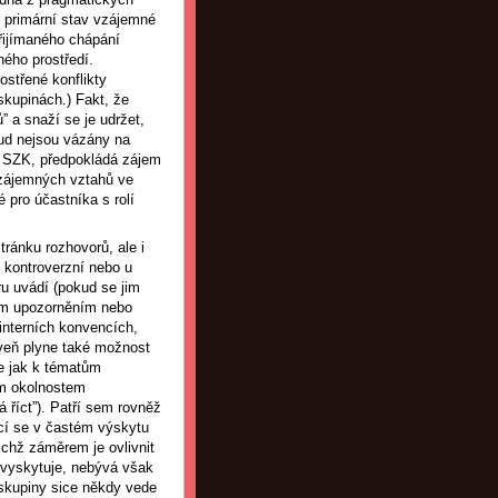
, primární stav vzájemné
řijímaného chápání
ného prostředí.
střené konflikty
skupinách.) Fakt, že
 a snaží se je udržet,
ud nejsou vázány na
ě SZK, předpokládá zájem
 vzájemných vztahů ve
 pro účastníka s rolí
ránku rozhovorů, ale i
ě kontroverzní nebo u
ru uvádí (pokud se jim
ným upozorněním nebo
interních konvencích,
veň plyne také možnost
se jak k tématům
ým okolnostem
á říct”). Patří sem rovněž
ící se v častém výskytu
ichž záměrem je ovlivnit
ž vyskytuje, nebývá však
 skupiny sice někdy vede