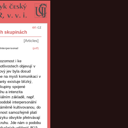
en
cz
ch skupinách
[Articles]
nterpersonal
(pdf)
ozornost i ke
otlivostech objevují v
kový jev byla dosud
me na mysli komunikaci v
ty existuje blízký,
skupiny spojené
hu a intenzita
iálním základě, např.
odobě interpersonální
záměrně kultivovanou, do
lnost samozřejmě platí
zyku obvykle přetrvávají
 okruhu. Jde nám o podobu
ikačních událostí (KU),