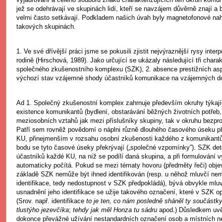
jež se odehrávají ve skupinách lidí, kteří se navzájem důvěrně znají a b
velmi často setkávají. Podkladem našich úvah byly magnetofonové na
takových skupinách.
1. Ve své dřívější práci jsme se pokusili zjistit nejvýraznější rysy inte
rodině (Hirschová, 1989). Jako určující se ukázaly následující tři charakt
společného zkušenostního komplexu (SZK), 2. absence prestižních as
výchozí stav vzájemné shody účastníků komunikace na vzájemných do
Ad 1. Společný zkušenostní komplex zahrnuje především okruhy týkajíc
existence komunikantů (bydlení, obstarávání běžných životních potřeb,
meziosobních vztahů jak mezi příslušníky skupiny, tak v okruhu bezp
Patří sem rovněž povědomí o náplni různě dlouhého časového úseku př
KU, přinejmenším v rozsahu osobní zkušenosti každého z komunikantů,
bodu se tyto časové úseky překrývají („společné vzpomínky”). SZK de
účastníků každé KU, na níž se podílí daná skupina, a při formulování 
automaticky počítá. Pokud se mezi tématy hovoru (předměty řeči) objev
základě SZK nemůže být ihned identifikován (resp. u něhož mluvčí ne
identifikace, tedy nedostupnost v SZK předpokládá), bývá obvykle ml
usnadnění jeho identifikace se užije takového označení, které v SZK 
(Srov. např. identifikace
to je ten, co nám posledně sháněl ty součástk
tlustýho jezevčíka
;
tehdy jak měl Honza tu sádru
apod.) Důsledkem uv
dokonce převážné užívání nestandardních označení osob a místních n