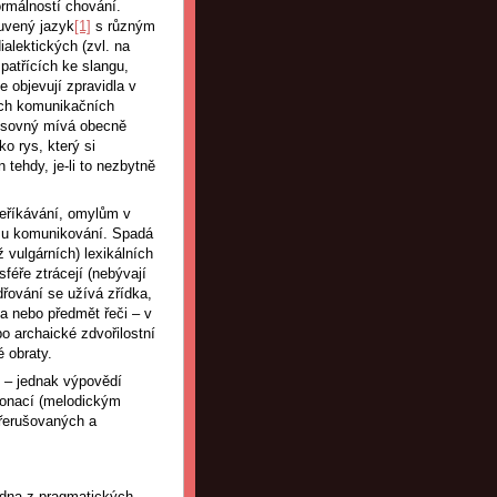
ormálností chování.
luvený jazyk
[1]
s různým
alektických (zvl. na
 patřících ke slangu,
e objevují zpravidla v
ých komunikačních
spisovný mívá obecně
ko rys, který si
 tehdy, je-li to nezbytně
přeříkávání, omylům v
mu komunikování. Spadá
 vulgárních) lexikálních
féře ztrácejí (nebývají
řování se užívá zřídka,
ta nebo předmět řeči – v
bo archaické zdvořilostní
 obraty.
í – jednak výpovědí
ntonací (melodickým
přerušovaných a
edna z pragmatických