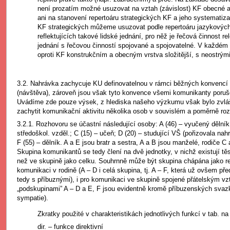
není prozatím možné usuzovat na vztah (závislost) KF obecné a
ani na stanovení repertoáru strategických KF a jeho systematiza
KF strategických můžeme usuzovat podle repertoáru jazykových
reflektujících takové lidské jednání, pro něž je řečová činnost re
jednání s řečovou činností spojované a spojovatelné. V každém 
oproti KF konstrukčním a obecným vrstva složitější, s neostrými
3.2. Nahrávka zachycuje KU definovatelnou v rámci běžných konvencí
(návštěva), zároveň jsou však tyto konvence všemi komunikanty porušo
Uvádíme zde pouze výsek, z hlediska našeho výzkumu však bylo zvláš
zachytit komunikační aktivitu několika osob v souvislém a poměrně r
3.2.1. Rozhovoru se účastní následující osoby: A (46) – vyučený dělník
středoškol. vzděl.; C (15) – učeň; D (20) – studující VŠ (pořizovala nahr
F (55) – dělník. A a E jsou bratr a sestra, A a B jsou manželé, rodiče C
Skupina komunikantů se tedy člení na dvě jednotky, v nichž existují t
než ve skupině jako celku. Souhrnně může být skupina chápána jako re
komunikaci v rodině (A – D i celá skupina, tj. A – F, která už ovšem před
tedy s příbuznými), i pro komunikaci ve skupině spojené přátelským v
„podskupinami” A – D a E, F jsou evidentně kromě příbuzenských sva
sympatie).
Zkratky použité v charakteristikách jednotlivých funkcí v tab. na
dir. – funkce direktivní