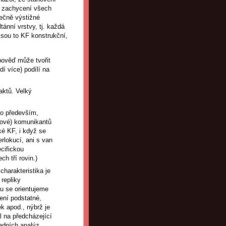
ro zachycení všech
tečně výstižné
tánní vrstvy, tj. každá
Jsou to KF konstrukční,
pověď může tvořit
í více) podílí na
aktů. Velký
to především,
ečové) komunikantů
ké KF, i když se
rlokucí, ani s van
cifickou
h tří rovin.)
harakteristika je
repliky
lu se orientujeme
ení podstatné,
ek apod., nýbrž je
 na předcházející
vadních analýz