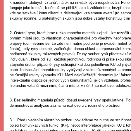
k narušení „dobrých vztahů”, nárok na ni však bývá respektován. Feno
funguje jako korelát, k němuž se přihlíží jako k základnímu, bezpřízna
kde se setkávají komunikanti s déletrvající vzájemnou averzí (to samo
skupiny rodinné, u přátelských skupin jsou dobré vztahy konstituujícím
2. Ostatní rysy, které jsme u zkoumaného materiálu zjistili, lze rozděli
prvním místě jsou to vlastnosti charakteristické pro všechny nepřiprav
projevy (domníváme se, že zde není nutné podrobně je uvádět, neboť 
často), tedy rysy obecné, začleňující danou oblast interpersonální kom
nadřazené skupiny mluvených projevů. Druhý soubor rysů představují vl
individuální, které odlišují každou jednotlivou rodinnou či přátelskou sk
stejného druhu, případně rysy odlišující každou jednotlivou KU od jiných
osob. Individuální charakteristiky vyplývají z velmi různorodých a prom
nejrůznější roviny výstavby KU. Mezi nejdůležitější determinující faktor
intelektuální dispozice jednotlivých komunikantů, jejich vzdělání, profes
hierarchie vztahů mezi nimi, čas a místo, v němž se rozhovor odehrává
3. Bez reálného materiálu působí dosud uvedené rysy spekulativně. Po
demonstrovat analýzou záznamu rozhovoru z rodinného prostředí.
3.1. Před uvedením vlastního rozboru pokládáme za nutné ve stručnosti
pojetí komunikativních funkcí (KF), neboť interpretace jakékoli KU z toh
podstatnou složkou její interpretace komplexní. Již dříve jsme vyjádřili