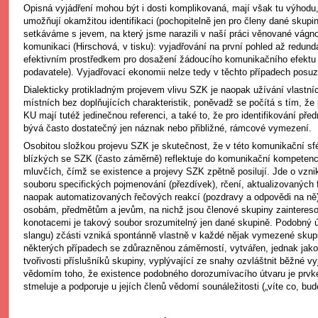
Opisná vyjádření mohou být i dosti komplikovaná, mají však tu výhod
umožňují okamžitou identifikaci (pochopitelně jen pro členy dané skupin
setkáváme s jevem, na který jsme narazili v naší práci věnované vágnos
komunikaci (Hirschová, v tisku): vyjadřování na první pohled až redund
efektivním prostředkem pro dosažení žádoucího komunikačního efektu 
podavatele). Vyjadřovací ekonomii nelze tedy v těchto případech posu
Dialekticky protikladným projevem vlivu SZK je naopak užívání vlastn
místních bez doplňujících charakteristik, poněvadž se počítá s tím, že
KU mají tutéž jedinečnou referenci, a také to, že pro identifikování př
bývá často dostatečný jen náznak nebo přibližné, rámcové vymezení.
Osobitou složkou projevu SZK je skutečnost, že v této komunikační sfé
blízkých se SZK (často záměrně) reflektuje do komunikační kompetenc
mluvčích, čímž se existence a projevy SZK zpětně posilují. Jde o vznik
souboru specifických pojmenování (přezdívek), rčení, aktualizovaných
naopak automatizovaných řečových reakcí (pozdravy a odpovědi na ně),
osobám, předmětům a jevům, na nichž jsou členové skupiny zaintereso
konotacemi je takový soubor srozumitelný jen dané skupině. Podobný út
slangu) zčásti vzniká spontánně vlastně v každé nějak vymezené skupi
některých případech se zdůrazněnou záměrností, vytvářen, jednak jak
tvořivosti příslušníků skupiny, vyplývající ze snahy ozvláštnit běžné vy
vědomím toho, že existence podobného dorozumívacího útvaru je prvk
stmeluje a podporuje u jejích členů vědomí sounáležitosti („víte co, b