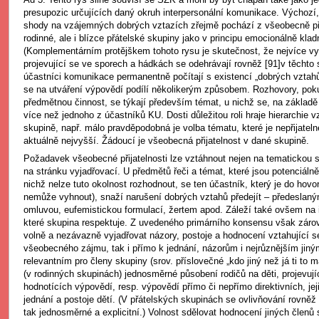
presupozic určujících daný okruh interpersonální komunikace. Výchozí
shody na vzájemných dobrých vztazích zřejmě pochází z všeobecně p
rodinné, ale i blízce přátelské skupiny jako v principu emocionálně klad
(Komplementárním protějškem tohoto rysu je skutečnost, že nejvíce vyo
projevující se ve sporech a hádkách se odehrávají rovněž [91]v těchto 
účastníci komunikace permanentně počítají s existencí „dobrých vztahů”
se na utváření výpovědí podílí několikerým způsobem. Rozhovory, pok
předmětnou činnost, se týkají především témat, u nichž se, na základ
více než jednoho z účastníků KU. Dosti důležitou roli hraje hierarchie
skupině, např. málo pravděpodobná je volba tématu, které je nepřijatelné
aktuálně nejvyšší. Žádoucí je všeobecná přijatelnost v dané skupině.
Požadavek všeobecné přijatelnosti lze vztáhnout nejen na tematickou st
na stránku vyjadřovací. U předmětů řeči a témat, které jsou potenciáln
nichž nelze tuto okolnost rozhodnout, se ten účastník, který je do hovo
nemůže vyhnout), snaží narušení dobrých vztahů předejít – předesla
omluvou, eufemistickou formulací, žertem apod. Záleží také ovšem na 
které skupina respektuje. Z uvedeného primárního konsensu však záro
volně a nezávazně vyjadřovat názory, postoje a hodnocení vztahující 
všeobecného zájmu, tak i přímo k jednání, názorům i nejrůznějším jin
relevantním pro členy skupiny (srov. příslovečné „kdo jiný než já ti to m
(v rodinných skupinách) jednosměrné působení rodičů na děti, projevuj
hodnotících výpovědí, resp. výpovědí přímo či nepřímo direktivních, jej
jednání a postoje dětí. (V přátelských skupinách se ovlivňování rovně
tak jednosměrné a explicitní.) Volnost sdělovat hodnocení jiných členů