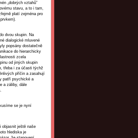
mén „dobrých vztahů”
kovému stavu, a to i tam,
zřejmě platí zejména pro
 prvkem).
t do dvou skupin. Na
ené dialogické mluvené
byly popsány dostatečně
unikace do hierarchicky
astnosti zcela
upinu od jiných skupin
, třeba i za účasti týchž
ěnlivých příčin a zasahují
y patří psychické a
e a záliby, dále
.
kusíme se je nyní
 objasnit ještě naše
oto hlediska je
 názor, že stanovení