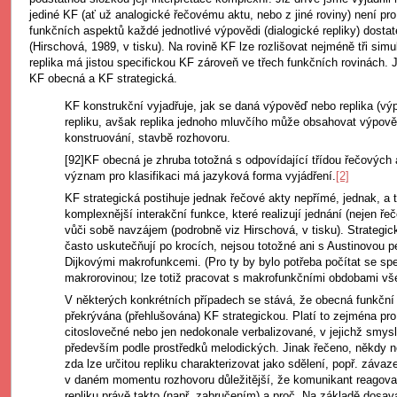
jediné KF (ať už analogické řečovému aktu, nebo z jiné roviny) není p
funkčních aspektů každé jednotlivé výpovědi (dialogické repliky) dosta
(Hirschová, 1989, v tisku). Na rovině KF lze rozlišovat nejméně tři simul
replika má jistou specifickou KF zároveň ve třech funkčních rovinách. 
KF obecná a KF strategická.
KF konstrukční vyjadřuje, jak se daná výpověď nebo replika (vý
repliku, avšak replika jednoho mluvčího může obsahovat výpověd
konstruování, stavbě rozhovoru.
[92]KF obecná je zhruba totožná s odpovídající třídou řečových 
význam pro klasifikaci má jazyková forma vyjádření.
[2]
KF strategická postihuje jednak řečové akty nepřímé, jednak, a 
komplexnější interakční funkce, které realizují jednání (nejen ř
vůči sobě navzájem (podrobně viz Hirschová, v tisku). Strategic
často uskutečňují po krocích, nejsou totožné ani s Austinovou pe
Dijkovými makrofunkcemi. (Pro ty by bylo potřeba počítat se spe
makrorovinou; lze totiž pracovat s makrofunkčními obdobami všec
V některých konkrétních případech se stává, že obecná funkční c
překrývána (přehlušována) KF strategickou. Platí to zejména pro 
citoslovečné nebo jen nedokonale verbalizované, v jejichž smys
především podle prostředků melodických. Jinak řečeno, někdy n
zda lze určitou repliku charakterizovat jako sdělení, popř. závaz
v daném momentu rozhovoru důležitější, že komunikant reagoval
repliku právě takto (např. zabručením) a proč. Na základě dosa