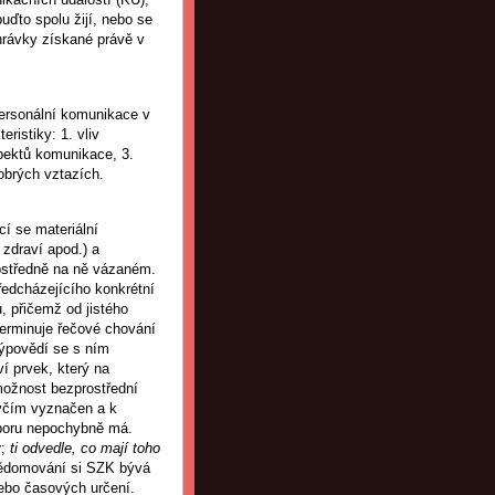
uďto spolu žijí, nebo se
hrávky získané právě v
rpersonální komunikace v
eristiky: 1. vliv
pektů komunikace, 3.
brých vztazích.
í se materiální
 zdraví apod.) a
rostředně na ně vázaném.
edcházejícího konkrétní
 přičemž od jistého
terminuje řečové chování
výpovědí se s ním
í prvek, který na
možnost bezprostřední
uvčím vyznačen a k
oporu nepochybně má.
y
;
ti odvedle, co mají toho
ědomování si SZK bývá
ebo časových určení.