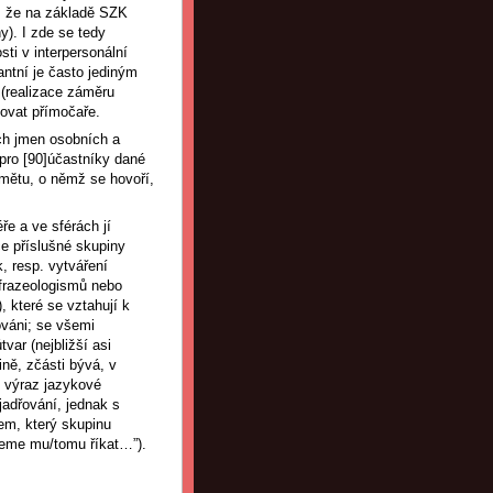
u, že na základě SZK
y). I zde se tedy
ti v interpersonální
antní je často jediným
(realizace záměru
zovat přímočaře.
ích jmen osobních a
 pro [90]účastníky dané
edmětu, o němž se hovoří,
ře a ve sférách jí
e příslušné skupiny
, resp. vytváření
 frazeologismů nebo
 které se vztahují k
váni; se všemi
var (nejbližší asi
ně, zčásti bývá, v
o výraz jazykové
jadřování, jednak s
em, který skupinu
udeme mu/tomu říkat…”).