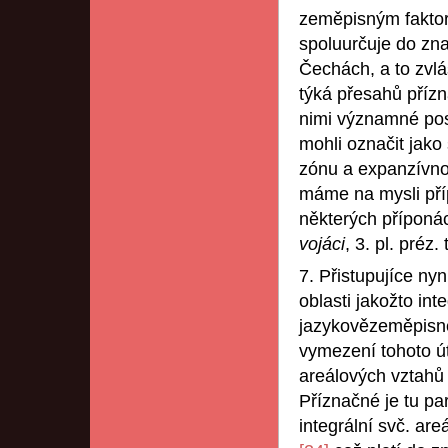
zeměpisným faktor
spoluurčuje do zna
Čechách, a to zvl
týká přesahů přízn
nimi významné pos
mohli označit jako 
zónu a expanzívno
máme na mysli pří
některých příponác
vojáci
, 3. pl. préz.
7. Přistupujíce nyn
oblasti jakožto int
jazykovězeměpisn
vymezení tohoto út
areálových vztahů u
Příznačné je tu par
integrální svč. are