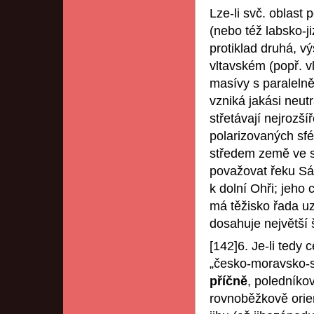
Lze-li svč. oblast
(nebo též labsko-ji
protiklad druhá, v
vltavském (popř. 
masívy s paraleln
vzniká jakási neut
střetávají nejrozš
polarizovaných sfé
středem země ve s
považovat řeku Sá
k dolní Ohři; jeho
má těžisko řada uz
dosahuje největší š
[142]6. Je-li tedy
„česko-moravsko-s
příčně
, poledníko
rovnoběžkově orien