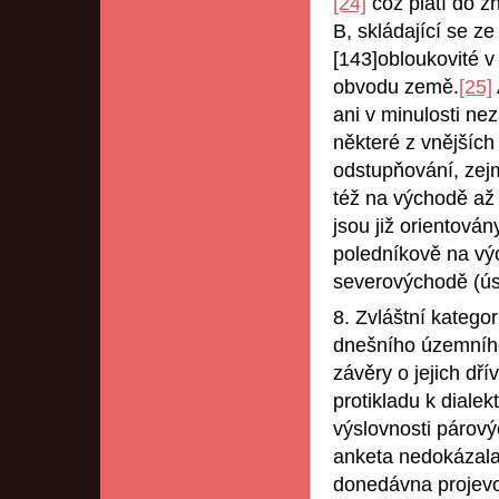
[24]
což platí do z
B, skládající se ze
[143]obloukovité v
obvodu země.
[25]
ani v minulosti ne
některé z vnějších
odstupňování, zejm
též na východě až 
jsou již orientová
poledníkově na vý
severovýchodě (ú
8. Zvláštní kategor
dnešního územního
závěry o jejich dří
protikladu k diale
výslovnosti párový
anketa nedokázala 
donedávna projevo