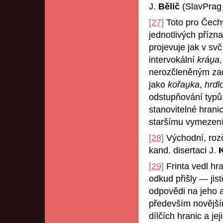
J.
Bělič
(SlavPrag 
[27]
Toto pro Čechy
jednotlivých přízn
projevuje jak v sv
intervokální
kráu̯a
nerozčleněným za
jako
kořau̯ka
,
hrdl
odstupňování typ
stanovitelné hranic
staršímu vymezení
[28]
Východní, rozč
kand. disertaci J.
[29]
Frinta vedl hr
odkud přišly — jis
odpovědi na jeho a
především novějším
dílčích hranic a j