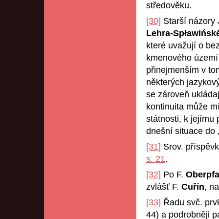
středověku.
[30]
Starší názory J
Lehra-Spławińs
které uvažují o be
kmenového území c
přinejmenším v tom
některých jazykový
se zároveň ukládaj
kontinuita může mí
státnosti, k jejím
dnešní situace do „
[31]
Srov. příspěv
s. 21
.
[32]
Po F.
Oberpfa
zvlášť F.
Cuřín
, na
[33]
Řadu svč. prvk
44) a podrobněji p