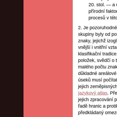
20. stol. — a 
přírodní fakto
procesů v této
2. Je pozoruhodné
skupiny byly od p
znaky, jejichž izo
vnější i vnitřní vz
klasifikační tradic
položek, svědčí o 
malého počtu znak
důkladné areálové
úseků musí počítat
jejich zeměpisnýc
jazykový atlas
. Př
jejich zpracování 
řadě hranic a prot
předkládaný omeze