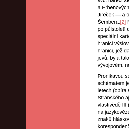
svč. nářečí s
a Erbenových 
Jireček — a o
Šembera.
[2]
N
po půlstoletí 
speciální kar
hranici výslo
hranici, jež d
jevů, byla ta
vývojovém, ne
Pronikavou so
schématem jej
letech (opíra
Stránského aj
vlastivědě III
na jazykověze
znaků hlásko
korespondenč