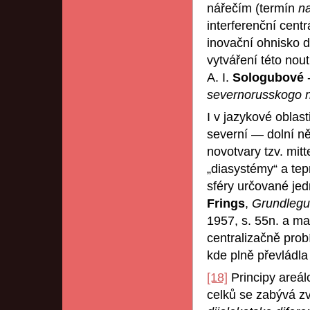
nářečím (termín
na
interferenční cent
inovační ohnisko d
vytváření této nout
A. I.
Sologubové
severnorusskogo n
I v jazykové oblas
severní — dolní ně
novotvary tzv. mit
„diasystémy“ a tep
sféry určované jed
Frings
,
Grundlegu
1957, s. 55n. a ma
centralizačně prob
kde plně převládla
[18]
Principy areál
celků se zabývá zv