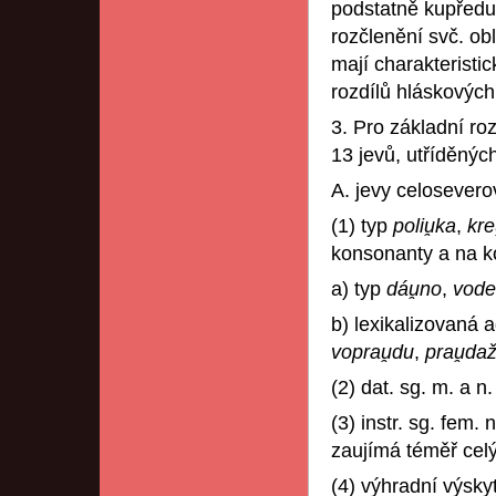
podstatně kupředu.
rozčlenění svč. ob
mají charakteristic
rozdílů hláskových 
3. Pro základní ro
13 jevů, utříděnýc
A. jevy celosever
(1) typ
poliu̯ka
,
kre
konsonanty a na k
a) typ
dáu̯no
,
vode
b) lexikalizovaná 
voprau̯du
,
prau̯da
(2) dat. sg. m. a n
(3) instr. sg. fem.
zaujímá téměř celý
(4) výhradní výskyt