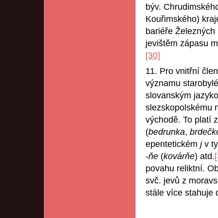
býv. Chrudimského
Kouřimského) kraj
bariéře Železných 
jevištěm zápasu me
[30]
11. Pro vnitřní čle
významu starobylé 
slovanským jazyk
slezskopolskému 
východě. To platí z
(
bedrunka
,
brdečk
epentetickém
j
v t
-ňe
(
kovárňe
) atd.
povahu reliktní. 
svč. jevů z moravsk
stále více stahuje