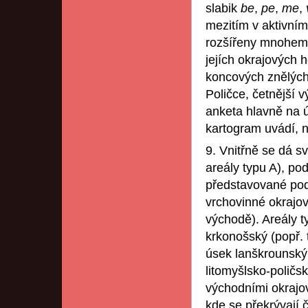
slabik
be
,
pe
,
me
,
mezitím v aktivním
rozšířeny mnohem v
jejích okrajových
koncových znělých
Poličce, četnější v
anketa hlavně na 
kartogram uvádí, n
9. Vnitřně se dá sv
areály typu A), po
představované pod
vrchovinné okrajov
východě). Areály t
krkonošský (popř. 
úsek lanškrounský
litomyšlsko-polič
východními okrajo
kde se překrývají 