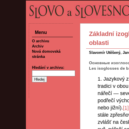
Menu
Základní izo
O archivu
oblasti
Archiv
Nová domovská
Slavomír Utěšený, Jar
stránka
Основные изоглосс
Hledání v archivu:
Les isoglosses de b
1. Jazykový z
tradici v obo
nářečí — sev
podřečí výcho
nebo jižní).
[1]
stále zpřesň
zvlášť na če