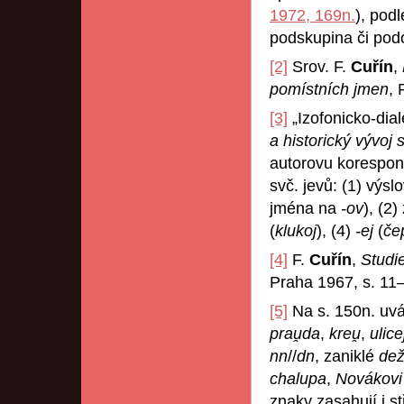
1972, 169n.
), podl
podskupina či podob
[2]
Srov. F.
Cuřín
,
pomístních jmen
, 
[3]
„Izofonicko-dia
a historický vývoj 
autorovu korespond
svč. jevů: (1) výsl
jména na
-ov
), (2
(
klukoj
), (4)
-ej
(
če
[4]
F.
Cuřín
,
Studi
Praha 1967, s. 11
[5]
Na s. 150n. uv
prau̯da
,
kreu̯
,
ulice
nn
//
dn
, zaniklé
dež
chalupa
,
Novákov
znaky zasahují i s