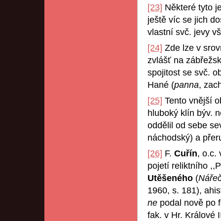
[23]
Některé tyto j
ještě víc se jich d
vlastní svč. jevy v
[24]
Zde lze v srov
zvlášť na zábřežsk
spojitost se svč. o
Hané (
panna
, zac
[25]
Tento vnější o
hluboký klín býv. 
oddělil od sebe se
náchodský) a přeruš
[26]
F.
Cuřín
, o.c.
pojetí reliktního ,
Utěšeného
(
Nářeč
1960, s. 181), ahis
ne
podal nově po 
fak. v Hr. Králové 