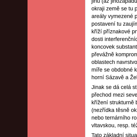
jihu (až jihozápadu
okraji země se tu p
areály vymezené p
postavení tu zaují
kříží příznakové prv
dosti interferenční
koncovek substanti
převážně kompromi
oblastech navrstvo
míře se obdobné kří
horní Sázavě a Želi
Jinak se dá celá s
přechod mezi seve
křížení strukturně
(nezřídka těsně ok
nebo ternárního ro
vltavskou, resp. t
Tato základní situa