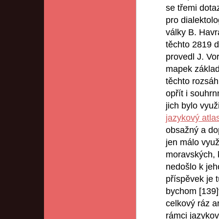
se třemi dotaz
pro dialektol
války B. Havr
těchto 2819 
provedl J. Vo
mapek základ
těchto rozsáh
opřít i souhr
jich bylo vyu
jazykový atla
obsažný a do
jen málo využ
moravských, 
nedošlo k jeh
příspěvek je 
bychom [139]
celkový ráz a
rámci jazyko