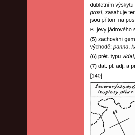
dubletním výskytu
prosí
, zasahuje ten
jsou přitom na pos
B. jevy jádrového
(5) zachování gem
východě:
panna
,
k
(6) prét. typu
viďal
(7) dat. pl. adj. a 
[140]