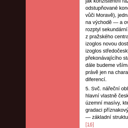
jak konzistentní ráz
odstupňované konc
vůči Moravě), jedn
na východě — a ov
rozptyl sekundární
z pražského centra
izoglos novou dost
izoglos středočes
překonávajícího st
dále budeme všíma
právě jen na chara
diferencí.
5. Svč. nářeční ob
hlavní vlastně česk
územní masívy, kte
gradaci příznakový
— základní strukt
[16]