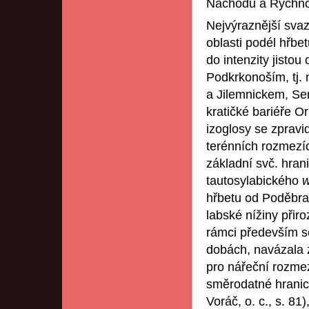
Náchodu a Rychno
Nejvýraznější svaze
oblasti podél hřbe
do intenzity jistou
Podkrkonoším, tj.
a Jilemnickem, Se
kratičké bariéře O
izoglosy se zpravid
terénních rozmezích
základní svč. hran
tautosylabického
hřbetu od Poděbrad
labské nížiny přir
rámci především se
dobách, navázala z
pro nářeční rozm
směrodatné hranic
Voráč, o. c., s. 81