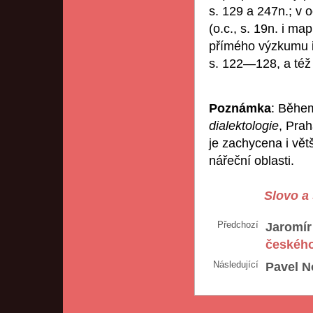
s. 129 a 247n.; v o
(o.c., s. 19n. i ma
přímého výzkumu 
s. 122—128, a též
Poznámka
: Během
dialektologie
, Pra
je zachycena i vě
nářeční oblasti.
Slovo a 
Předchozí
Jaromír
českého
Následující
Pavel N