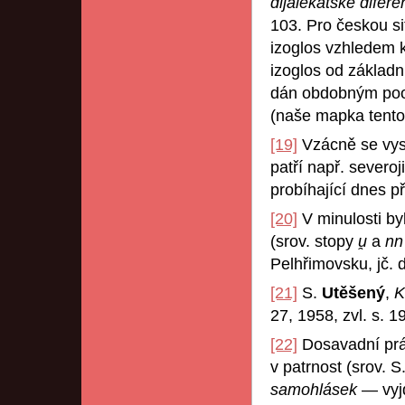
dijalekatske diferen
103. Pro českou sit
izoglos vzhledem 
izoglos od základ
dán obdobným poot
(naše mapka tento
[19]
Vzácně se vysk
patří např. severoj
probíhající dnes 
[20]
V minulosti by
(srov. stopy
u̯
a
n
Pelhřimovsku, jč. d
[21]
S.
Utěšený
,
K
27, 1958, zvl. s. 1
[22]
Dosavadní prác
v patrnost (srov. S
samohlásek
— vyj