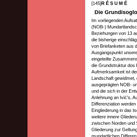
[145]
R É S U M É
Die Grundisogl
Im vorliegenden Aufsat
(NOB-) Mundartlandsch
Beziehungen von 13 aus
die bisherige einschlä
von Briefanketen aus d
Ausgangspunkt unserer
eingeteilte Zusammenst
die Grundstruktur dos
Aufmerksamkeit ist d
Landschaft gewidmet, d
ausgeprägten NOB- un
und die sich in der En
Anlehnung an Ivić’s, A
Differenziation werden
Eingliederung in das t
weitere innere Glieder
zwischen Norden und S
Gliederung zur Geltun
mundartlichen Differenzi