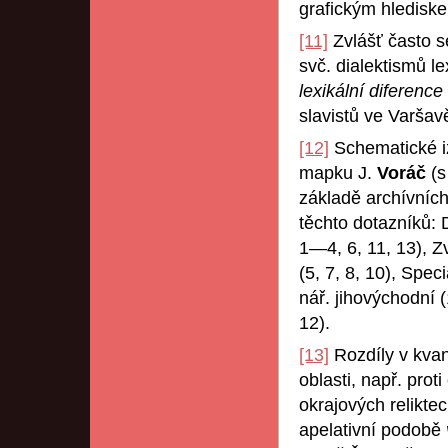
grafickým hledisk
[11]
Zvlášť často s
svč. dialektismů le
lexikální diference
slavistů ve Varšav
[12]
Schematické iz
mapku J.
Voráč
(s
základě archívníc
těchto dotazníků: 
1—4, 6, 11, 13), Z
(5, 7, 8, 10), Speci
nář. jihovýchodní 
12).
[13]
Rozdíly v kvan
oblasti, např. prot
okrajových relikte
apelativní podobě