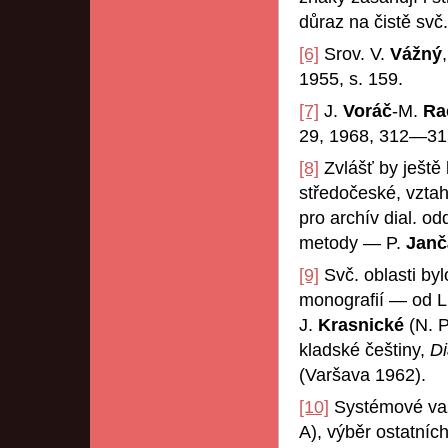
důraz na čistě svč.
[6]
Srov. V.
Vážný
1955, s. 159.
[7]
J.
Voráč
-M.
Ra
29, 1968, 312—31
[8]
Zvlášť by ještě 
středočeské, vztah
pro archív dial. od
metody — P.
Janč
[9]
Svč. oblasti by
monografií — od 
J.
Krasnické
(N. 
kladské češtiny,
Di
(Varšava 1962).
[10]
Systémové vazb
A), výběr ostatních