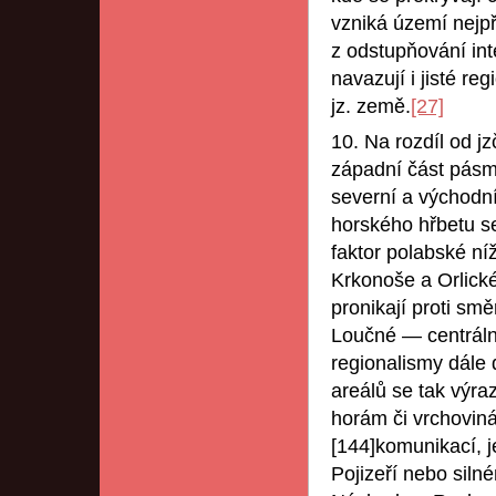
vzniká území nejp
z odstupňování int
navazují i jisté r
jz. země.
[27]
10. Na rozdíl od jz
západní část pásm
severní a východní
horského hřbetu se 
faktor polabské ní
Krkonoše a Orlické
pronikají proti sm
Loučné — centrální
regionalismy dále
areálů se tak výraz
horám či vrchovin
[144]komunikací, j
Pojizeří nebo siln