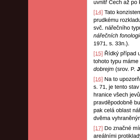
uvnitř Čech až po
[14]
Tato konzisten
prudkému rozkladu,
svč. nářečního typ
nářečních fonolog
1971, s. 33n.).
[15]
Řídký případ u
tohoto typu máme v
dobrejm
(srov. P.
[16]
Na to upozorň
s. 71, je tento sta
hranice všech jevů
pravděpodobně bud
pak celá oblast n
dvěma vyhraněnými
[17]
Do značné míry
areálními protiklad