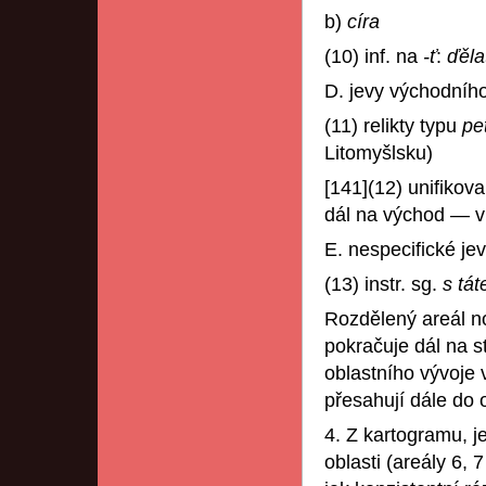
b)
círa
(10) inf. na
-ť
:
ďěl
D. jevy východníh
(11) relikty typu
pe
Litomyšlsku)
[141](12) unifikov
dál na východ — v
E. nespecifické je
(13) instr. sg.
s tá
Rozdělený areál n
pokračuje dál na s
oblastního vývoje 
přesahují dále do o
4. Z kartogramu, j
oblasti (areály 6, 