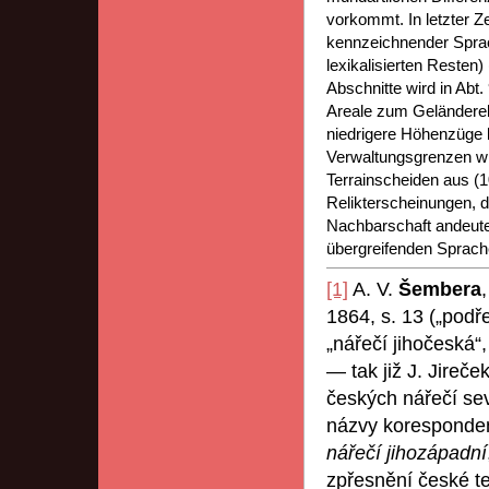
vorkommt. In letzter Z
kennzeichnender Sprach
lexikalisierten Resten
Abschnitte wird in Abt.
Areale zum Geländerel
niedrigere Höhenzüge
Verwaltungsgrenzen wir
Terrainscheiden aus (1
Relikterscheinungen, 
Nachbarschaft andeute
übergreifenden Sprach
[1]
A. V.
Šembera
1864, s. 13 („podř
„nářečí jihočeská“,
— tak již J. Jireče
českých nářečí sev
názvy koresponden
nářečí jihozápadní
zpřesnění české te